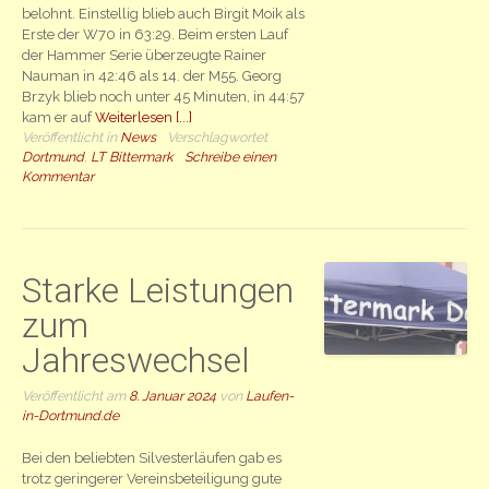
belohnt. Einstellig blieb auch Birgit Moik als
Erste der W70 in 63:29. Beim ersten Lauf
der Hammer Serie überzeugte Rainer
Nauman in 42:46 als 14. der M55. Georg
Brzyk blieb noch unter 45 Minuten, in 44:57
kam er auf
Weiterlesen [...]
Veröffentlicht in
News
Verschlagwortet
Dortmund
,
LT Bittermark
Schreibe einen
Kommentar
Starke Leistungen
zum
Jahreswechsel
Veröffentlicht am
8. Januar 2024
von
Laufen-
in-Dortmund.de
Bei den beliebten Silvesterläufen gab es
trotz geringerer Vereinsbeteiligung gute