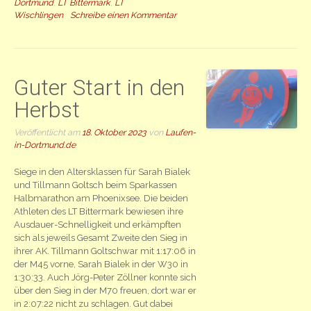
Dortmund
,
LT Bittermark
,
LT
Wischlingen
Schreibe einen Kommentar
Guter Start in den
Herbst
Veröffentlicht am
18. Oktober 2023
von
Laufen-
in-Dortmund.de
Siege in den Altersklassen für Sarah Bialek
und Tillmann Goltsch beim Sparkassen
Halbmarathon am Phoenixsee. Die beiden
Athleten des LT Bittermark bewiesen ihre
Ausdauer-Schnelligkeit und erkämpften
sich als jeweils Gesamt Zweite den Sieg in
ihrer AK. Tillmann Goltschwar mit 1:17:06 in
der M45 vorne, Sarah Bialek in der W30 in
1:30:33. Auch Jörg-Peter Zöllner konnte sich
über den Sieg in der M70 freuen, dort war er
in 2:07:22 nicht zu schlagen. Gut dabei