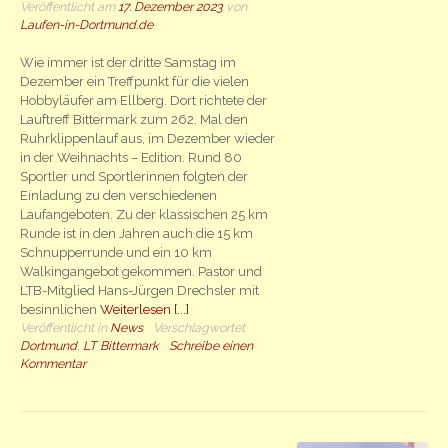
Veröffentlicht am
17. Dezember 2023
von
Laufen-in-Dortmund.de
Wie immer ist der dritte Samstag im
Dezember ein Treffpunkt für die vielen
Hobbyläufer am Ellberg. Dort richtete der
Lauftreff Bittermark zum 262. Mal den
Ruhrklippenlauf aus, im Dezember wieder
in der Weihnachts – Edition. Rund 80
Sportler und Sportlerinnen folgten der
Einladung zu den verschiedenen
Laufangeboten. Zu der klassischen 25 km
Runde ist in den Jahren auch die 15 km
Schnupperrunde und ein 10 km
Walkingangebot gekommen. Pastor und
LTB-Mitglied Hans-Jürgen Drechsler mit
besinnlichen
Weiterlesen [...]
Veröffentlicht in
News
Verschlagwortet
Dortmund
,
LT Bittermark
Schreibe einen
Kommentar