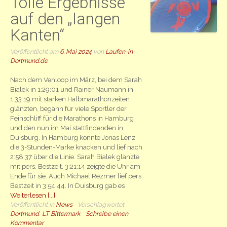
Tolle Ergebnisse
auf den „langen
Kanten“
Veröffentlicht am
6. Mai 2024
von
Laufen-in-
Dortmund.de
Nach dem Venloop im März, bei dem Sarah
Bialek in 1:29:01 und Rainer Naumann in
1:33:19 mit starken Halbmarathonzeiten
glänzten, begann für viele Sportler der
Feinschliff für die Marathons in Hamburg
und den nun im Mai stattfindenden in
Duisburg. In Hamburg konnte Jonas Lenz
die 3-Stunden-Marke knacken und lief nach
2:58:37 über die Linie. Sarah Bialek glänzte
mit pers. Bestzeit, 3:21:14 zeigte die Uhr am
Ende für sie. Auch Michael Rezmer lief pers.
Bestzeit in 3:54:44. In Duisburg gab es
Weiterlesen [...]
Veröffentlicht in
News
Verschlagwortet
Dortmund
,
LT Bittermark
Schreibe einen
Kommentar