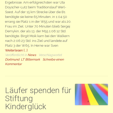
Ergebnisse. Am erfolgreichsten war Uta
Doyscher-Lutz beim Traditionslauf Werl-
Soest. Auf der 15 km Strecke über die B1
benötigte sie keine 65 Minuten, in 1:04:50
errang sie Platz 1 in der W55 und war als 20.
Frau im Ziel. Unter 70 Minuten blieb Sergej
Demykin, der als 13. der M55 1:06:12 Std.
benötigte. Birgit Moik kam bei den Walkern
nach 2:06:23 Std. ins Ziel und landete auf
Platz 3 der W65. In Herne war Sven
Weiterlesen [...]
Veröffentlicht in
News
Verschlagwortet
Dortmund
,
LT Bittermark
Schreibe einen
Kommentar
Läufer spenden für
Stiftung
Kinderglück