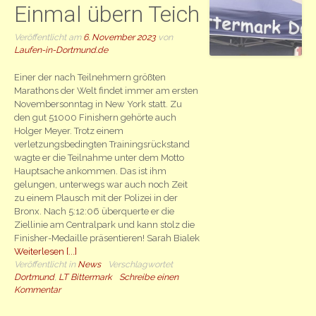
Einmal übern Teich
Veröffentlicht am
6. November 2023
von
Laufen-in-Dortmund.de
Einer der nach Teilnehmern größten
Marathons der Welt findet immer am ersten
Novembersonntag in New York statt. Zu
den gut 51000 Finishern gehörte auch
Holger Meyer. Trotz einem
verletzungsbedingten Trainingsrückstand
wagte er die Teilnahme unter dem Motto
Hauptsache ankommen. Das ist ihm
gelungen, unterwegs war auch noch Zeit
zu einem Plausch mit der Polizei in der
Bronx. Nach 5:12:06 überquerte er die
Ziellinie am Centralpark und kann stolz die
Finisher-Medaille präsentieren! Sarah Bialek
Weiterlesen [...]
Veröffentlicht in
News
Verschlagwortet
Dortmund
,
LT Bittermark
Schreibe einen
Kommentar