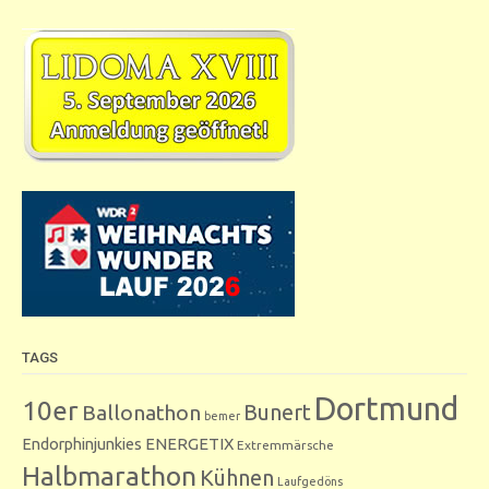
TAGS
Dortmund
10er
Bunert
Ballonathon
bemer
Endorphinjunkies
ENERGETIX
Extremmärsche
Halbmarathon
Kühnen
Laufgedöns