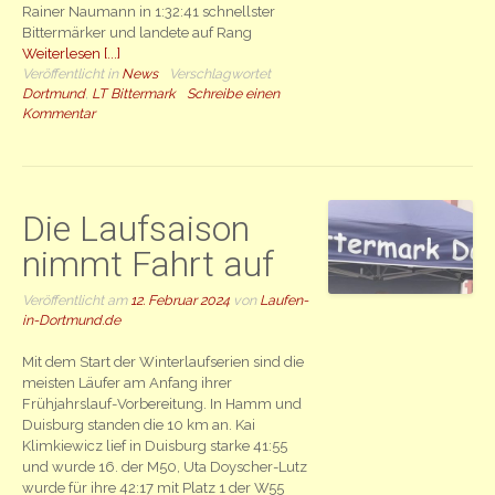
Rainer Naumann in 1:32:41 schnellster
Bittermärker und landete auf Rang
Weiterlesen [...]
Veröffentlicht in
News
Verschlagwortet
Dortmund
,
LT Bittermark
Schreibe einen
Kommentar
Die Laufsaison
nimmt Fahrt auf
Veröffentlicht am
12. Februar 2024
von
Laufen-
in-Dortmund.de
Mit dem Start der Winterlaufserien sind die
meisten Läufer am Anfang ihrer
Frühjahrslauf-Vorbereitung. In Hamm und
Duisburg standen die 10 km an. Kai
Klimkiewicz lief in Duisburg starke 41:55
und wurde 16. der M50, Uta Doyscher-Lutz
wurde für ihre 42:17 mit Platz 1 der W55