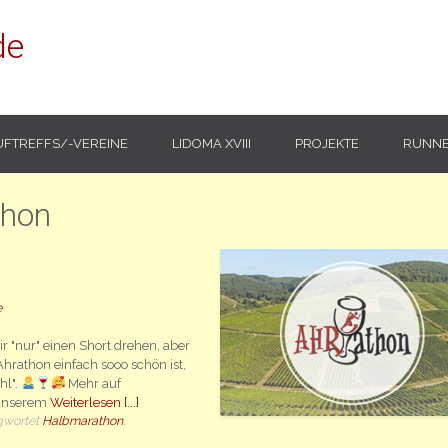
de
UFTREFFS/-VEREINE
LIDOMA XVIII
PROJEKTE
RUNNE
thon
e
ir "nur" einen Short drehen, aber
hrathon einfach sooo schön ist,
hl".
Mehr auf
 unserem
Weiterlesen [...]
gwortet
Halbmarathon
,