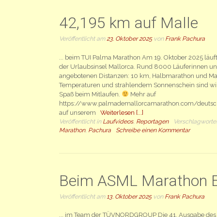
42,195 km auf Malle
Veröffentlicht am
23. Oktober 2025
von
Frank Pachura
... beim TUI Palma Marathon Am 19. Oktober 2025 läuf
der Urlaubsinsel Mallorca. Rund 8000 Läuferinnen und
angebotenen Distanzen: 10 km, Halbmarathon und Ma
Temperaturen und strahlendem Sonnenschein sind wir
Spaß beim Mitlaufen.
Mehr auf
https://www.palmademallorcamarathon.com/deutsch 
auf unserem
Weiterlesen [...]
Veröffentlicht in
Laufvideos
,
Reportagen
Verschlagworte
Marathon
,
Pachura
Schreibe einen Kommentar
Beim ASML Marathon E
Veröffentlicht am
13. Oktober 2025
von
Frank Pachura
... im Team der TÜVNORDGROUP Die 41. Ausgabe de