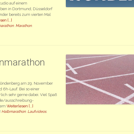
tudio auf einem
ben in Dortmund, Düsseldorf
der bereits zum vierten Mal
en [...]
arathon
,
Marathon
,
hnmarathon
L Fröndenberg am 29. November
6h-Lauf. Bei so einer
lich sehr gerne dabei. Viel Spaß
.de/ausschreibung-
erem
Weiterlesen [...]
t
Halbmarathon
,
Laufvideos
,