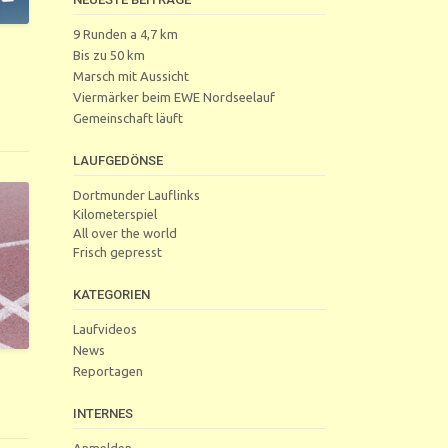
9 Runden a 4,7 km
Bis zu 50 km
Marsch mit Aussicht
Viermärker beim EWE Nordseelauf
Gemeinschaft läuft
LAUFGEDÖNSE
Dortmunder Lauflinks
Kilometerspiel
All over the world
Frisch gepresst
KATEGORIEN
Laufvideos
News
Reportagen
INTERNES
Anmelden