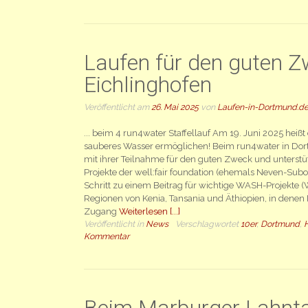
Laufen für den guten Z
Eichlinghofen
Veröffentlicht am
26. Mai 2025
von
Laufen-in-Dortmund.d
... beim 4 run4water Staffellauf Am 19. Juni 2025 heiß
sauberes Wasser ermöglichen! Beim run4water in Do
mit ihrer Teilnahme für den guten Zweck und unterstüt
Projekte der well:fair foundation (ehemals Neven-Suboti
Schritt zu einem Beitrag für wichtige WASH-Projekte (
Regionen von Kenia, Tansania und Äthiopien, in dene
Zugang
Weiterlesen [...]
Veröffentlicht in
News
Verschlagwortet
10er
,
Dortmund
,
Kommentar