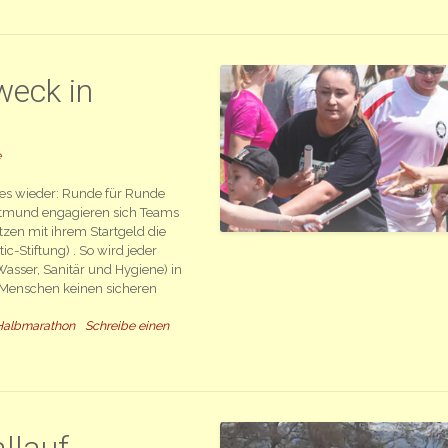
weck in
e
t es wieder: Runde für Runde
rtmund engagieren sich Teams
zen mit ihrem Startgeld die
c-Stiftung) . So wird jeder
Wasser, Sanitär und Hygiene) in
n Menschen keinen sicheren
Halbmarathon
Schreibe einen