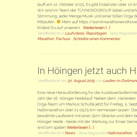
läuft am 12. Oktober 2025. Es gibt Distanzen über 10
Wir sind im Team der TÜVNORDGROUP dabei und erle
Stimmung, jeder Menge Musik und einer tollen Orga 
Mitlaufen.
Mehr auf https://asmlmarathoneindhove
findest Du auf unserem
Weiterlesen [...]
Veröffentlicht in
Laufvideos
,
Reportagen
Verschlagworte
Marathon
,
Pachura
Schreibe einen Kommentar
In Höingen jetzt auch
Veröffentlicht am
30. August 2025
von
Laufen-in-Dortmun
Eine neue Herausforderung für die Ausdauerläuferinne
Jahr der 18. Höinger Heidelauf. Neben dem „Härtesten 
Orga-Team um Markus Schulte jetzt für Freitag, 5. Se
Halbmarathon über 21,0975 km vermessen lassen. Der L
bewährte Laufevent mit einer 5km-Strecke und dem b
Höinger Heide - beide mit der Wertung zur Enser Geme
wird am späten
Weiterlesen [...]
Veröffentlicht in
News
Verschlagwortet
Halbmarathon
S