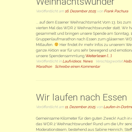
Weihnachtswunder
Veröffentlicht am
16. Dezember 2025
von
Frank Pachura
... auf dem Essener Weihnachtsmarkt Vom 13. bis zum
vierten Mal das WDR 2 Weihnachtswunder statt. Wir h
gesammelt und bringen unsere Spende am Sonntag, 1
Gruppenlaufmarathon nach Essen zum gläsernen WDR
Mitlaufen.
Hier findet ihr mehr Infos zu unserem We
ganze Aktion war für uns sehr bewegend und emotional
unsere Spendensammlung
Weiterlesen [...]
Veröffentlicht in
Laufvideos
,
News
Verschlagwortet
Halb
Marathon
Schreibe einen Kommentar
Wir laufen nach Essen
Veröffentlicht am
11. Dezember 2025
von
Laufen-in-Dortm
Gemeinsame Kilometer für den guten Zweck! Auch in 
das WDR 2 Weihnachtswunder! Rund um die Uhr send
Moderationsteam, bestehend aus Sabine Heinrich, Ste