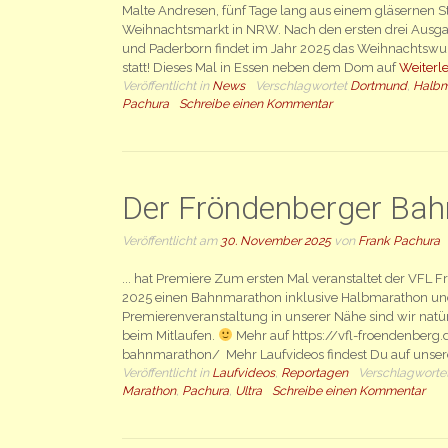
Malte Andresen, fünf Tage lang aus einem gläsernen S
Weihnachtsmarkt in NRW. Nach den ersten drei Ausga
und Paderborn findet im Jahr 2025 das Weihnachtswun
statt! Dieses Mal in Essen neben dem Dom auf
Weiterles
Veröffentlicht in
News
Verschlagwortet
Dortmund
,
Halbm
Pachura
Schreibe einen Kommentar
Der Fröndenberger Ba
Veröffentlicht am
30. November 2025
von
Frank Pachura
... hat Premiere Zum ersten Mal veranstaltet der VF
2025 einen Bahnmarathon inklusive Halbmarathon und 
Premierenveranstaltung in unserer Nähe sind wir natür
beim Mitlaufen.
Mehr auf https://vfl-froendenberg
bahnmarathon/ Mehr Laufvideos findest Du auf uns
Veröffentlicht in
Laufvideos
,
Reportagen
Verschlagworte
Marathon
,
Pachura
,
Ultra
Schreibe einen Kommentar