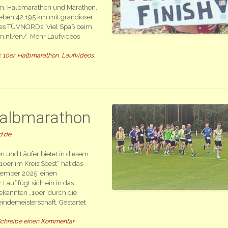
 km, Halbmarathon und Marathon.
ben 42,195 km mit grandioser
des TÜVNORDs. Viel Spaß beim
n.nl/en/ Mehr Laufvideos
t
10er
,
Halbmarathon
,
Laufvideos
,
 Halbmarathon
d.de
n und Läufer bietet in diesem
10er im Kreis Soest“ hat das
ptember 2025, einen
auf fügt sich ein in das
ekannten „10er“durch die
indemeisterschaft. Gestartet
chreibe einen Kommentar