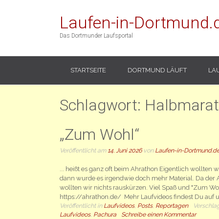
Laufen-in-Dortmund.
Das Dortmunder Laufsportal
STARTSEITE
DORTMUND LÄUFT
LA
Schlagwort:
Halbmara
„Zum Wohl“
Veröffentlicht am
14. Juni 2026
von
Laufen-in-Dortmund.d
... heißt es ganz oft beim Ahrathon Eigentlich wollten w
dann wurde es irgendwie doch mehr Material. Da der A
wollten wir nichts rauskürzen. Viel Spaß und "Zum Wo
https://ahrathon.de/ Mehr Laufvideos findest Du auf
Veröffentlicht in
Laufvideos
,
Posts
,
Reportagen
Verschla
Laufvideos
,
Pachura
Schreibe einen Kommentar