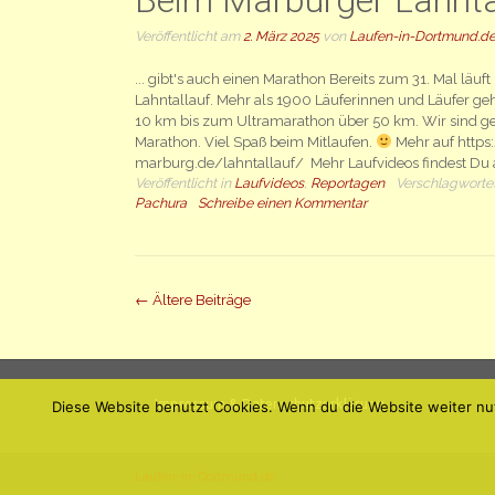
Beim Marburger Lahnta
Veröffentlicht am
2. März 2025
von
Laufen-in-Dortmund.d
... gibt's auch einen Marathon Bereits zum 31. Mal läuf
Lahntallauf. Mehr als 1900 Läuferinnen und Läufer geh
10 km bis zum Ultramarathon über 50 km. Wir sind ge
Marathon. Viel Spaß beim Mitlaufen.
Mehr auf https:
marburg.de/lahntallauf/ Mehr Laufvideos findest D
Veröffentlicht in
Laufvideos
,
Reportagen
Verschlagworte
Pachura
Schreibe einen Kommentar
Beiträge
←
Ältere Beiträge
Navigation
Impressum & Datenschutzerklärung
Diese Website benutzt Cookies. Wenn du die Website weiter nu
Laufen-in-Dortmund.de