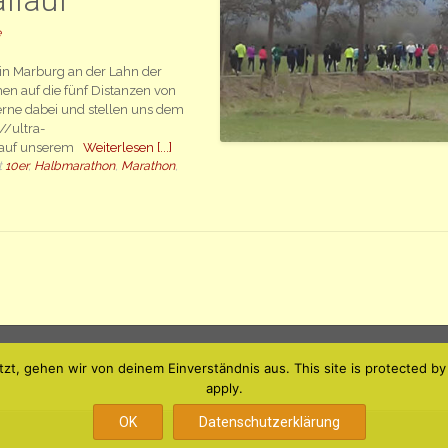
llauf
e
t in Marburg an der Lahn der
en auf die fünf Distanzen von
rne dabei und stellen uns dem
//ultra-
u auf unserem
Weiterlesen [...]
t
10er
,
Halbmarathon
,
Marathon
,
tzt, gehen wir von deinem Einverständnis aus. This site is protected
apply.
OK
Datenschutzerklärung