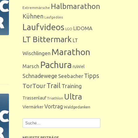
Halbmarathon
Extremmärsche
Kühnen
Laufgedöns
Laufvideos
LIDOMA
LGO
LT Bittermark
LT
Marathon
Wischlingen
Pachura
Marsch
ruWel
Tipps
Schnadewege
Seebacher
Trail
TorTour
Training
Ultra
Trassenlauf
Triathlon
Vortrag
Viermärker
Waldgedanken
NEUESTE BEITRÄGE