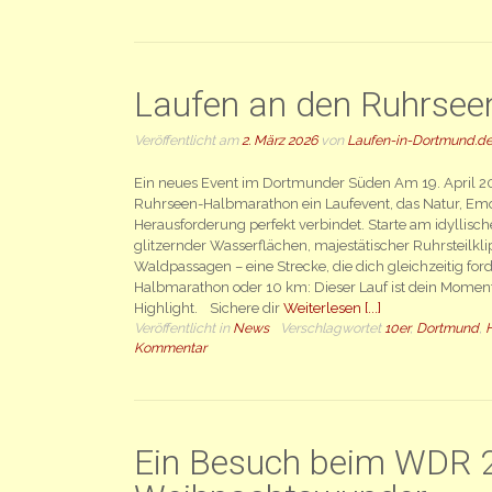
Laufen an den Ruhrsee
Veröffentlicht am
2. März 2026
von
Laufen-in-Dortmund.d
Ein neues Event im Dortmunder Süden Am 19. April 2
Ruhrseen-Halbmarathon ein Laufevent, das Natur, Emo
Herausforderung perfekt verbindet. Starte am idyllisc
glitzernder Wasserflächen, majestätischer Ruhrsteilkl
Waldpassagen – eine Strecke, die dich gleichzeitig ford
Halbmarathon oder 10 km: Dieser Lauf ist dein Moment.
Highlight. Sichere dir
Weiterlesen [...]
Veröffentlicht in
News
Verschlagwortet
10er
,
Dortmund
,
Kommentar
Ein Besuch beim WDR 