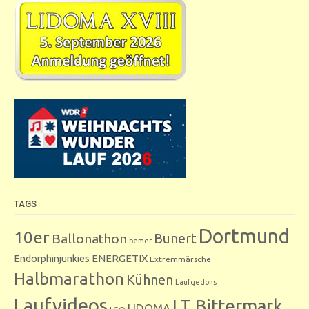
TAGS
Dortmund
10er
Bunert
Ballonathon
bemer
Endorphinjunkies
ENERGETIX
Extremmärsche
Halbmarathon
Kühnen
Laufgedöns
Laufvideos
LT Bittermark
LIDOMA