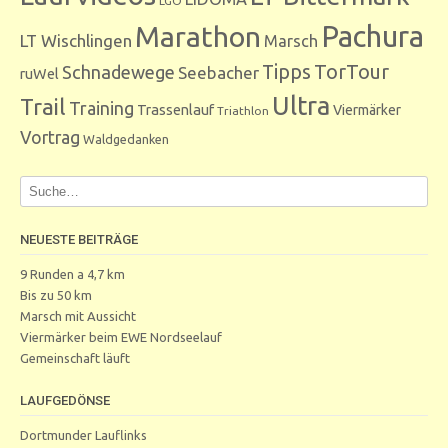
LGO
Marathon
Pachura
LT Wischlingen
Marsch
Tipps
TorTour
Schnadewege
Seebacher
ruWel
Ultra
Trail
Training
Trassenlauf
Viermärker
Triathlon
Vortrag
Waldgedanken
NEUESTE BEITRÄGE
9 Runden a 4,7 km
Bis zu 50 km
Marsch mit Aussicht
Viermärker beim EWE Nordseelauf
Gemeinschaft läuft
LAUFGEDÖNSE
Dortmunder Lauflinks