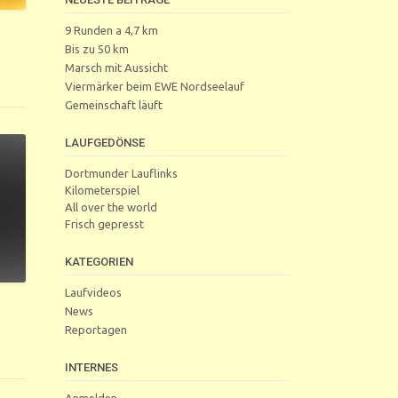
9 Runden a 4,7 km
Bis zu 50 km
Marsch mit Aussicht
Viermärker beim EWE Nordseelauf
Gemeinschaft läuft
LAUFGEDÖNSE
Dortmunder Lauflinks
Kilometerspiel
All over the world
Frisch gepresst
KATEGORIEN
Laufvideos
News
Reportagen
INTERNES
Anmelden