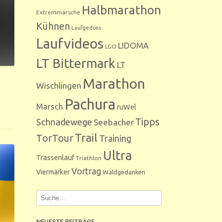
Halbmarathon
Extremmärsche
Kühnen
Laufgedöns
Laufvideos
LIDOMA
LGO
LT Bittermark
LT
Marathon
Wischlingen
Pachura
Marsch
ruWel
Tipps
Schnadewege
Seebacher
Trail
TorTour
Training
Ultra
Trassenlauf
Triathlon
Vortrag
Viermärker
Waldgedanken
NEUESTE BEITRÄGE