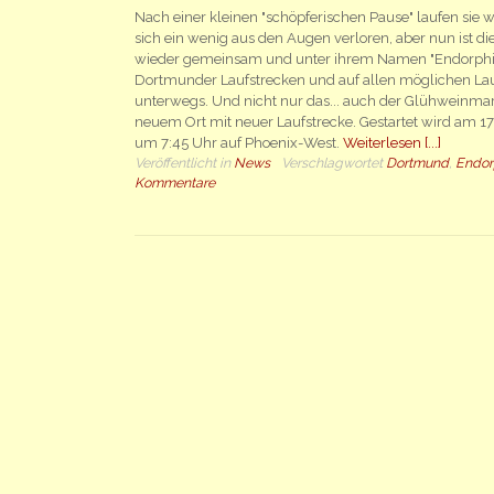
Nach einer kleinen "schöpferischen Pause" laufen sie 
sich ein wenig aus den Augen verloren, aber nun ist di
wieder gemeinsam und unter ihrem Namen "Endorphi
Dortmunder Laufstrecken und auf allen möglichen La
unterwegs. Und nicht nur das... auch der Glühweinmara
neuem Ort mit neuer Laufstrecke. Gestartet wird am 
um 7:45 Uhr auf Phoenix-West.
Weiterlesen [...]
Veröffentlicht in
News
Verschlagwortet
Dortmund
,
Endor
Kommentare