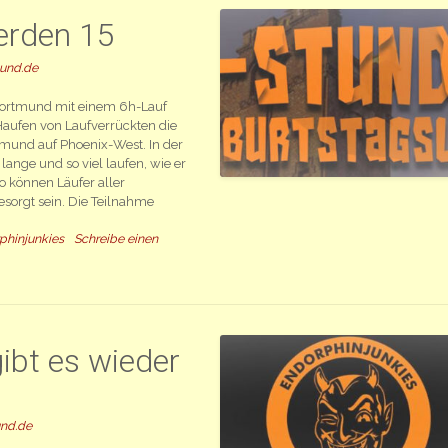
erden 15
mund.de
Dortmund mit einem 6h-Lauf
Haufen von Laufverrückten die
tmund auf Phoenix-West. In der
 lange und so viel laufen, wie er
so können Läufer aller
esorgt sein. Die Teilnahme
phinjunkies
Schreibe einen
ibt es wieder
und.de