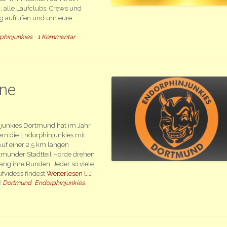
 alle Laufclubs, Crews und
g aufrufen und um eure
phinjunkies
1 Kommentar
ine
njunkies Dortmund hat im Jahr
ern die Endorphinjunkies mit
uf einer 2,5 km langen
munder Stadtteil Hörde drehen
ang ihre Runden. Jeder so viele
fvideos findest
Weiterlesen [...]
t
Dortmund
,
Endorphinjunkies
,