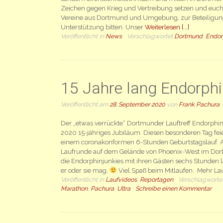
Zeichen gegen Krieg und Vertreibung setzen und euch,
Vereine aus Dortmund und Umgebung, zur Beteiligun
Unterstützung bitten. Unser
Weiterlesen [...]
Veröffentlicht in
News
Verschlagwortet
Dortmund
,
Endor
15 Jahre lang Endorph
Veröffentlicht am
28. September 2020
von
Frank Pachura
Der „etwas verrückte“ Dortmunder Lauftreff Endorphi
2020 15-jähriges Jubiläum. Diesen besonderen Tag fei
einem coronakonformen 6-Stunden Geburtstagslauf. A
Laufrunde auf dem Gelände von Phoenix-West im Dort
die Endorphinjunkies mit ihren Gästen sechs Stunden l
er oder sie mag.
Viel Spaß beim Mitlaufen. Mehr Lau
Veröffentlicht in
Laufvideos
,
Reportagen
Verschlagworte
Marathon
,
Pachura
,
Ultra
Schreibe einen Kommentar