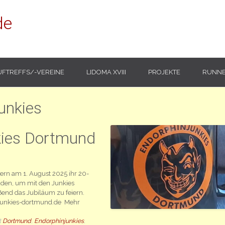
de
UFTREFFS/-VEREINE
LIDOMA XVIII
PROJEKTE
RUNNE
unkies
kies Dortmund
ern am 1. August 2025 ihr 20-
laden, um mit den Junkies
end das Jubiläum zu feiern.
unkies-dortmund.de Mehr
t
Dortmund
,
Endorphinjunkies
,