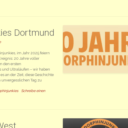
kies Dortmund
e
njunkies, im Jahr 2025 feiern
eignis: 20 Jahre voller
on den ersten
s und Ultraläufen – wir haben
s an der Zeit, diese Geschichte
n unvergesslichen Tag zu
phinjunkies
Schreibe einen
West