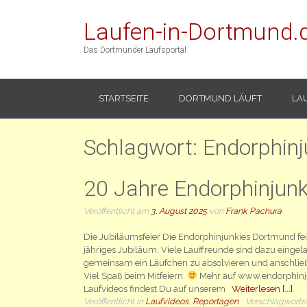
Laufen-in-Dortmund.
Das Dortmunder Laufsportal
STARTSEITE
DORTMUND LÄUFT
LA
Schlagwort:
Endorphinj
20 Jahre Endorphinjun
Veröffentlicht am
3. August 2025
von
Frank Pachura
Die Jubiläumsfeier Die Endorphinjunkies Dortmund fei
jähriges Jubiläum. Viele Lauffreunde sind dazu einge
gemeinsam ein Läufchen zu absolvieren und anschließ
Viel Spaß beim Mitfeiern.
Mehr auf www.endorphinj
Laufvideos findest Du auf unserem
Weiterlesen [...]
Veröffentlicht in
Laufvideos
,
Reportagen
Verschlagworte