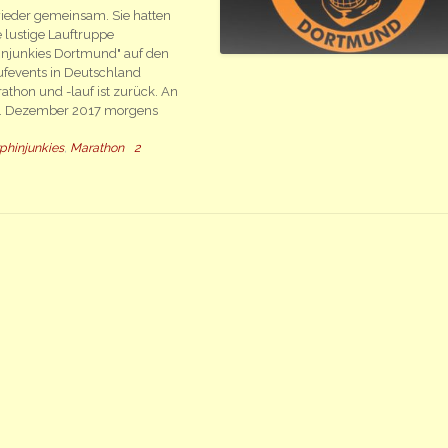
wieder gemeinsam. Sie hatten
e lustige Lauftruppe
njunkies Dortmund" auf den
ufevents in Deutschland
thon und -lauf ist zurück. An
17. Dezember 2017 morgens
phinjunkies
,
Marathon
2