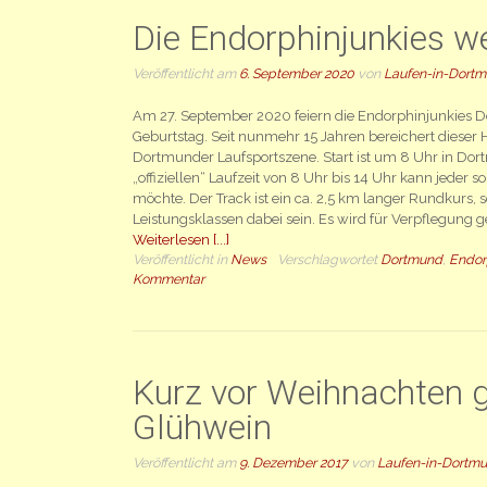
Die Endorphinjunkies w
Veröffentlicht am
6. September 2020
von
Laufen-in-Dort
Am 27. September 2020 feiern die Endorphinjunkies 
Geburtstag. Seit nunmehr 15 Jahren bereichert dieser 
Dortmunder Laufsportszene. Start ist um 8 Uhr in Dor
„offiziellen“ Laufzeit von 8 Uhr bis 14 Uhr kann jeder so
möchte. Der Track ist ein ca. 2,5 km langer Rundkurs, 
Leistungsklassen dabei sein. Es wird für Verpflegung g
Weiterlesen [...]
Veröffentlicht in
News
Verschlagwortet
Dortmund
,
Endor
Kommentar
Kurz vor Weihnachten g
Glühwein
Veröffentlicht am
9. Dezember 2017
von
Laufen-in-Dortm