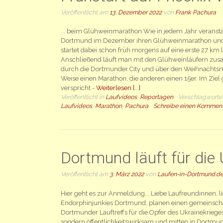
Veröffentlicht am
13. Dezember 2022
von
Frank Pachura
... beim Glühweinmarathon Wie in jedem Jahr veransta
Dortmund im Dezember ihren Glühweinmarathon und
startet dabei schon früh morgens auf eine erste 27 km
Anschließend läuft man mit den Glühweinläufern zu
durch die Dortmunder City und über den Weihnachtsma
Weise einen Marathon, die anderen einen 15er. Im Ziel 
verspricht -
Weiterlesen [...]
Veröffentlicht in
Laufvideos
,
Reportagen
Verschlagworte
Laufvideos
,
Marathon
,
Pachura
Schreibe einen Kommen
Dortmund läuft für die 
Veröffentlicht am
3. März 2022
von
Laufen-in-Dortmund.d
Hier geht es zur Anmeldung... Liebe Laufreundinnen, li
Endorphinjunkies Dortmund, planen einen gemeinsch
Dortmunder Lauftreffs für die Opfer des Ukrainekrieges
sondern öffentlichkeitswirksam und mitten in Dortmu