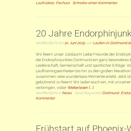
Laufvideos
,
Pachura
Schreibe einen Kommentar
20 Jahre Endorphinjun
Veröffentlicht am
10. Juni 2025
von
Laufen-in-Dortmund.d
Wir feiern unser Jubiläum! Liebe Freunde der Endorphi
die Endorphinjunkies Dortmund ein ganz besonderes Er
Leidenschaft, Gemeinschaft und sportlicher Erfolge. V
Lauftrainingseinheiten bis hin zu den großen Marathon
zusammen viele wunderbare Momente erlebt. Jetzt ist e
gebührend zu feiern! Wir laden euch ein, mit uns eine
verbringen, voller
Weiterlesen [...]
Veröffentlicht in
News
Verschlagwortet
Dortmund
,
Endor
Kommentar
Frühstart auf Phoenix-