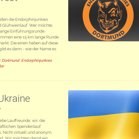
lten die Endorphinjunkies
 Glühweinlauf. Wer möchte,
 lange Einführungsrunde.
sammen eine 15 km lange Runde
rkt. Die einen haben auf diese
gibt es dann - wie der Name es
t
Dortmund
,
Endorphinjunkies
,
tar
Ukraine
e
ebe Lauffreunde, wir, die
aftlichen Spendenlauf
. Nicht virtuell und anonym,
nd. Wir möchten damit ein