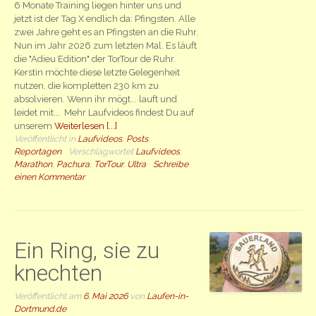
6 Monate Training liegen hinter uns und
jetzt ist der Tag X endlich da: Pfingsten. Alle
zwei Jahre geht es an Pfingsten an die Ruhr.
Nun im Jahr 2026 zum letzten Mal. Es läuft
die "Adieu Edition" der TorTour de Ruhr.
Kerstin möchte diese letzte Gelegenheit
nutzen, die kompletten 230 km zu
absolvieren. Wenn ihr mögt... lauft und
leidet mit... Mehr Laufvideos findest Du auf
unserem
Weiterlesen [...]
Veröffentlicht in
Laufvideos
,
Posts
,
Reportagen
Verschlagwortet
Laufvideos
,
Marathon
,
Pachura
,
TorTour
,
Ultra
Schreibe
einen Kommentar
Ein Ring, sie zu
knechten
Veröffentlicht am
6. Mai 2026
von
Laufen-in-
Dortmund.de