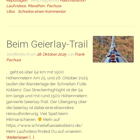
Reportagen
Verschlagwortet
Halbmarathon
,
Laufvideos
,
Marathon
,
Pachura
,
Ultra
Schreibe einen Kommentar
Beim Geierlay-Trail
Veröffentlicht am
28. Oktober 2025
von
Frank
Pachura
... geht es über 54 km mit 1500
Höhenmetern Am 25. und 26. Oktober 2025
laufen die Wandertage der Schnellen Füße
Koblenz. Das Streckenhighlight ist der 54
km lange und mit rund 1500 Höhenmetern
garnierte Geierlay-Trail. Der Übergang über
die Geierlay ist dabei eine ebsondere
Herausforderung. Viel Spaß beim
Mitmarschieren.
Mehr auf
https://www.schnellefuessekoblenz.de/
Mehr Laufvideos findest Du auf unserem
Weiterlesen [...]