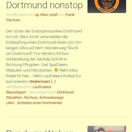
Dortmund nonstop
Veröffentlicht am
29. März 2026
von
Frank
Pachura
Der 100er der Endorphinjunkies Dortmund
Am 28. März 2026 veranstalten die
Endorphinjunkies Dortmund einen 100 km
langen Ultra auf dem Wanderweg "Rund
um Dortmund". Für Kerstins TorTour-
Vorbereitung der nächste Schritt in
Richtung Pfingsten. Viel Spaß beim
Mitlaufen und Mitrutschen.
Mehr Infos
findet ihr hier... Mehr Laufvideos findest Du
auf unserem
Weiterlesen [...]
Veröffentlicht in
Laufvideos
,
Reportagen
Verschlagwortet
Dortmund
,
Marathon
,
Pachura
,
Schnadewege
,
Ultra
Schreibe einen Kommentar