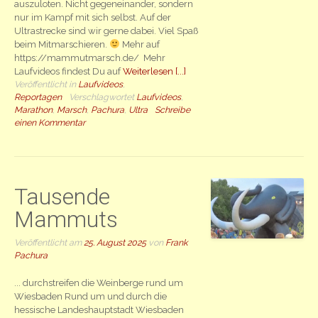
auszuloten. Nicht gegeneinander, sondern
nur im Kampf mit sich selbst. Auf der
Ultrastrecke sind wir gerne dabei. Viel Spaß
beim Mitmarschieren.
Mehr auf
https://mammutmarsch.de/ Mehr
Laufvideos findest Du auf
Weiterlesen [...]
Veröffentlicht in
Laufvideos
,
Reportagen
Verschlagwortet
Laufvideos
,
Marathon
,
Marsch
,
Pachura
,
Ultra
Schreibe
einen Kommentar
Tausende
Mammuts
Veröffentlicht am
25. August 2025
von
Frank
Pachura
... durchstreifen die Weinberge rund um
Wiesbaden Rund um und durch die
hessische Landeshauptstadt Wiesbaden