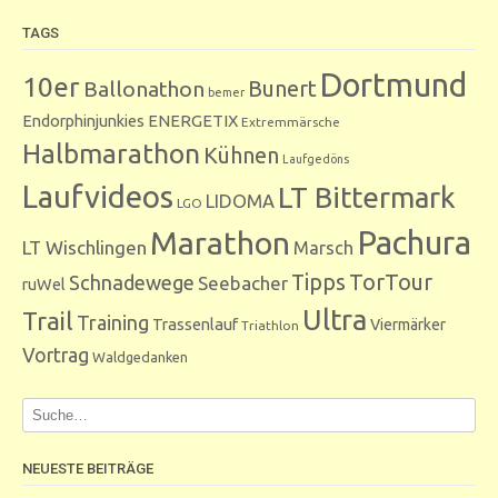
TAGS
Dortmund
10er
Bunert
Ballonathon
bemer
Endorphinjunkies
ENERGETIX
Extremmärsche
Halbmarathon
Kühnen
Laufgedöns
Laufvideos
LT Bittermark
LIDOMA
LGO
Marathon
Pachura
LT Wischlingen
Marsch
Tipps
TorTour
Schnadewege
Seebacher
ruWel
Ultra
Trail
Training
Trassenlauf
Viermärker
Triathlon
Vortrag
Waldgedanken
NEUESTE BEITRÄGE