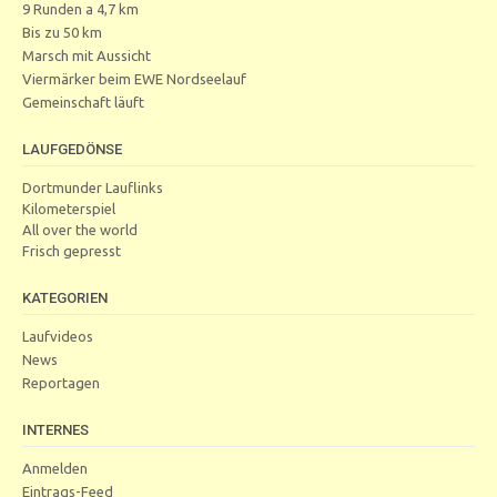
9 Runden a 4,7 km
Bis zu 50 km
Marsch mit Aussicht
Viermärker beim EWE Nordseelauf
Gemeinschaft läuft
LAUFGEDÖNSE
Dortmunder Lauflinks
Kilometerspiel
All over the world
Frisch gepresst
KATEGORIEN
Laufvideos
News
Reportagen
INTERNES
Anmelden
Eintrags-Feed