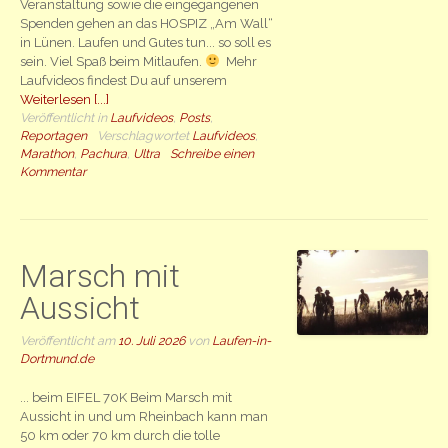
Veranstaltung sowie die eingegangenen
Spenden gehen an das HOSPIZ „Am Wall“
in Lünen. Laufen und Gutes tun... so soll es
sein. Viel Spaß beim Mitlaufen.
Mehr
Laufvideos findest Du auf unserem
Weiterlesen [...]
Veröffentlicht in
Laufvideos
,
Posts
,
Reportagen
Verschlagwortet
Laufvideos
,
Marathon
,
Pachura
,
Ultra
Schreibe einen
Kommentar
Marsch mit
Aussicht
Veröffentlicht am
10. Juli 2026
von
Laufen-in-
Dortmund.de
... beim EIFEL 70K Beim Marsch mit
Aussicht in und um Rheinbach kann man
50 km oder 70 km durch die tolle