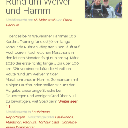
Rund um Welver
und Hamm
Veröffentlicht am
16. März 2026
von
Frank
Pachura
... geht es beim Welveraner Hammer 100
Kerstins Training für die 230 km lange
TorTour de Ruhr an Pfingsten 2026 läuft auf
Hochtouren. Nach etlichen Marathons in
den letzten Monaten folgt nun am 14. März
2026 der erste richtig lange Ultra über 100
km. Wir verbinden dafür die Marathon-
Route rund um Welver mit der
Marathonrunde in Hamm. Gemeinsam mit
einigen Lauffreunden stellen wir uns der
Aufgabe, diese lange Strecke bei
Dauerregen und wenigen Grad über Null
zu bewältigen. Viel Spaß beim
Weiterlesen
[...]
Veröffentlicht in
Laufvideos
,
Reportagen
Verschlagwortet
Laufvideos
,
Marathon
,
Pachura
,
TorTour
,
Ultra
Schreibe
einen Kommentar