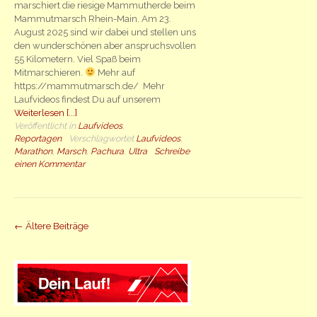
marschiert die riesige Mammutherde beim
Mammutmarsch Rhein-Main. Am 23.
August 2025 sind wir dabei und stellen uns
den wunderschönen aber anspruchsvollen
55 Kilometern. Viel Spaß beim
Mitmarschieren.
Mehr auf
https://mammutmarsch.de/ Mehr
Laufvideos findest Du auf unserem
Weiterlesen [...]
Veröffentlicht in
Laufvideos
,
Reportagen
Verschlagwortet
Laufvideos
,
Marathon
,
Marsch
,
Pachura
,
Ultra
Schreibe
einen Kommentar
Beiträge
←
Ältere Beiträge
Navigation