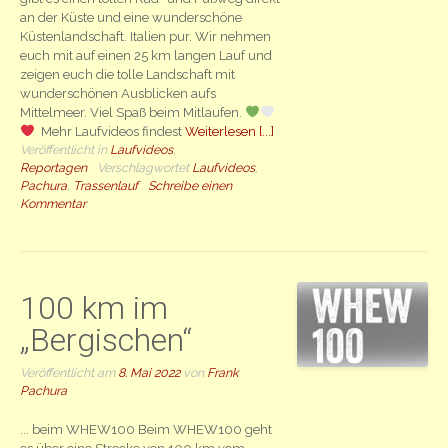
an der Küste und eine wunderschöne
Küstenlandschaft. Italien pur. Wir nehmen
euch mit auf einen 25 km langen Lauf und
zeigen euch die tolle Landschaft mit
wunderschönen Ausblicken aufs
Mittelmeer. Viel Spaß beim Mitlaufen.
Mehr Laufvideos findest
Weiterlesen [...]
Veröffentlicht in
Laufvideos
,
Reportagen
Verschlagwortet
Laufvideos
,
Pachura
,
Trassenlauf
Schreibe einen
Kommentar
100 km im
„Bergischen“
Veröffentlicht am
8. Mai 2022
von
Frank
Pachura
... beim WHEW100 Beim WHEW100 geht