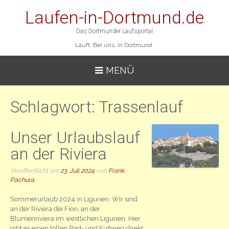
Laufen-in-Dortmund.de
Das Dortmunder Laufsportal
Läuft. Bei uns. In Dortmund.
MENÜ
Schlagwort:
Trassenlauf
Unser Urlaubslauf
an der Riviera
Veröffentlicht am
23. Juli 2024
von
Frank
Pachura
Sommerurlaub 2024 in Ligurien. Wir sind
an der Riviera dei Fiori, an der
Blumenriviera im westlichen Ligurien. Hier
gibt es einen tollen Rad- und Fußweg direkt