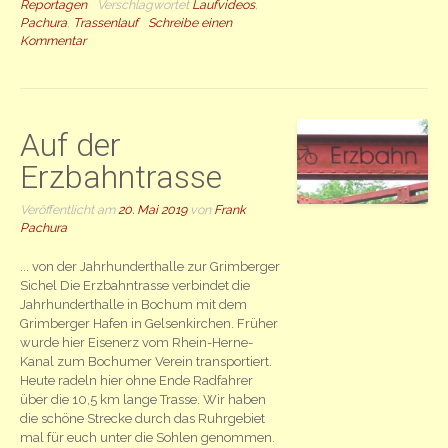
Reportagen
Verschlagwortet
Laufvideos
,
Pachura
,
Trassenlauf
Schreibe einen
Kommentar
Auf der
Erzbahntrasse
Veröffentlicht am
20. Mai 2019
von
Frank
Pachura
... von der Jahrhunderthalle zur Grimberger
Sichel Die Erzbahntrasse verbindet die
Jahrhunderthalle in Bochum mit dem
Grimberger Hafen in Gelsenkirchen. Früher
wurde hier Eisenerz vom Rhein-Herne-
Kanal zum Bochumer Verein transportiert.
Heute radeln hier ohne Ende Radfahrer
über die 10,5 km lange Trasse. Wir haben
die schöne Strecke durch das Ruhrgebiet
mal für euch unter die Sohlen genommen.