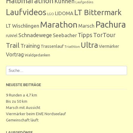
Halbmarathon
Kühnen
Laufgedöns
Laufvideos
LT Bittermark
LIDOMA
LGO
Marathon
Pachura
LT Wischlingen
Marsch
Tipps
TorTour
Schnadewege
Seebacher
ruWel
Ultra
Trail
Training
Trassenlauf
Viermärker
Triathlon
Vortrag
Waldgedanken
NEUESTE BEITRÄGE
9 Runden a 4,7 km
Bis zu 50 km
Marsch mit Aussicht
Viermärker beim EWE Nordseelauf
Gemeinschaft läuft
LAUFGEDÖNSE