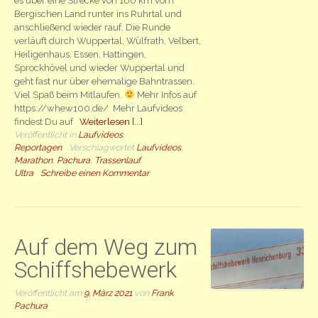
es über eine Strecke von 100 km vom
Bergischen Land runter ins Ruhrtal und
anschließend wieder rauf. Die Runde
verläuft durch Wuppertal, Wülfrath, Velbert,
Heiligenhaus, Essen, Hattingen,
Sprockhövel und wieder Wuppertal und
geht fast nur über ehemalige Bahntrassen.
Viel Spaß beim Mitlaufen.
Mehr Infos auf
https://whew100.de/ Mehr Laufvideos
findest Du auf
Weiterlesen [...]
Veröffentlicht in
Laufvideos
,
Reportagen
Verschlagwortet
Laufvideos
,
Marathon
,
Pachura
,
Trassenlauf
,
Ultra
Schreibe einen Kommentar
Auf dem Weg zum
Schiffshebewerk
Veröffentlicht am
9. März 2021
von
Frank
Pachura