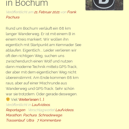
in Bochum
Veröffentlicht am
21. Februar 2021
von
Frank
Pachura
Rund um Bochum verläuft ein 68 km
langer Wanderweg. Er ist mit einem B in
einem Kreis markiert. Wir wollen ihn
eigentlich mit Startpunkt am Kemnader See
ablaufen. Eigentlich... Leider verlieren wir
oft den richtigen Weg, suchen uns
zwischendurch einen Wolf und nutzen
dann moderne Technik mittels GPS-Track,
der aber mit dem eigentlichen Weg nicht
übereinstimmt. Am Ende kommen 68 km
raus, aber auf einer Mischrunde aus
Wanderweg und GPS-Track. Sehr schön
war sie trotzdem. Oder gerade deswegen.
Viel
Weiterlesen [...]
Veröffentlicht in
Laufvideos
,
Reportagen
Verschlagwortet
Laufvideos
,
Marathon
,
Pachura
,
Schnadewege
,
Trassenlauf
,
Ultra
7 Kommentare