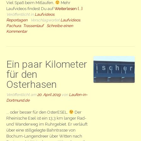
Viel Spaß beim Mitlaufen.
Mehr
Laufvideos findest Du auf
Weiterlesen [...]
Veröffentlicht in
Laufvideos
,
Reportagen
Verschlagwortet
Laufvideos
,
Pachura
,
Trassenlauf
Schreibe einen
Kommentar
Ein paar Kilometer
für den
Osterhasen
Veröffentlicht am
20. April 2019
von
Laufen-in-
Dortmund.de
... oder besser für den OsterESEL.
Der
Rheinische Esel ist ein 13,3 km langer Rad-
und Wanderweg im Ruhrgebiet. Er verläuft
über eine stillgelegte Bahntrasse von
Bochum-Langendreer über Witten nach