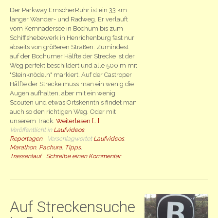
Der Parkway EmscherRuhr ist ein 33 km
langer Wander- und Radweg. Er verläuft
vom Kemnadersee in Bochum bis zum
Schiffshebewerk in Henrichenburg fast nur
abseits von größeren Straßen. Zumindest
auf der Bochumer Hälfte der Strecke ist der
Weg perfekt beschildert und alle 500 m mit
"Steinknödeln" markiert. Auf der Castroper
Hälfte der Strecke muss man ein wenig die
Augen aufhalten, aber mit ein wenig
Scouten und etwas Ortskenntnis findet man
auch so den richtigen Weg. Oder mit
unserem Track.
Weiterlesen [...]
Veröffentlicht in
Laufvideos
,
Reportagen
Verschlagwortet
Laufvideos
,
Marathon
,
Pachura
,
Tipps
,
Trassenlauf
Schreibe einen Kommentar
Auf Streckensuche