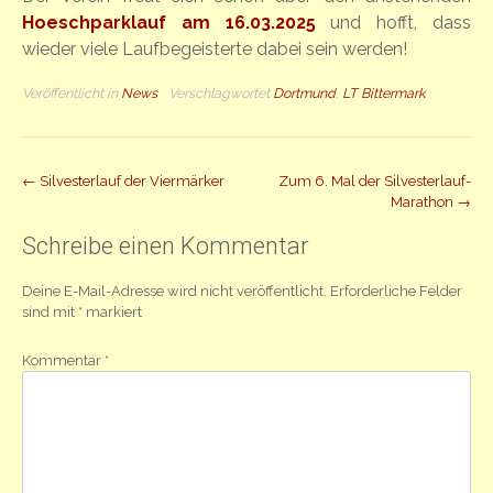
Hoeschparklauf am 16.03.2025
und hofft, dass
wieder viele Laufbegeisterte dabei sein werden!
Veröffentlicht in
News
Verschlagwortet
Dortmund
,
LT Bittermark
Beitrag
←
Silvesterlauf der Viermärker
Zum 6. Mal der Silvesterlauf-
Marathon
→
Navigation
Schreibe einen Kommentar
Deine E-Mail-Adresse wird nicht veröffentlicht.
Erforderliche Felder
sind mit
*
markiert
Kommentar
*