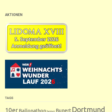
AKTIONEN
TAGS
Dortmund
10er
Bunert
Ballonathon
bemer