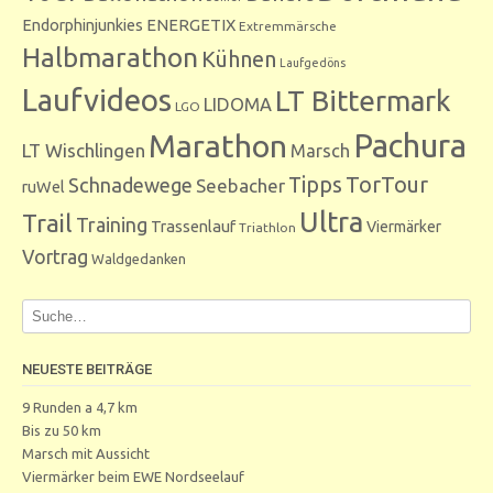
Endorphinjunkies
ENERGETIX
Extremmärsche
Halbmarathon
Kühnen
Laufgedöns
Laufvideos
LT Bittermark
LIDOMA
LGO
Marathon
Pachura
LT Wischlingen
Marsch
Tipps
TorTour
Schnadewege
Seebacher
ruWel
Ultra
Trail
Training
Trassenlauf
Viermärker
Triathlon
Vortrag
Waldgedanken
NEUESTE BEITRÄGE
9 Runden a 4,7 km
Bis zu 50 km
Marsch mit Aussicht
Viermärker beim EWE Nordseelauf