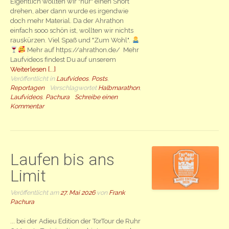
Eigentlich wollten wir "nur" einen Short
drehen, aber dann wurde es irgendwie
doch mehr Material. Da der Ahrathon
einfach sooo schön ist, wollten wir nichts
rauskürzen. Viel Spaß und "Zum Wohl".
Mehr auf https://ahrathon.de/ Mehr
Laufvideos findest Du auf unserem
Weiterlesen [...]
Veröffentlicht in
Laufvideos
,
Posts
,
Reportagen
Verschlagwortet
Halbmarathon
,
Laufvideos
,
Pachura
Schreibe einen
Kommentar
Laufen bis ans
Limit
Veröffentlicht am
27. Mai 2026
von
Frank
Pachura
... bei der Adieu Edition der TorTour de Ruhr