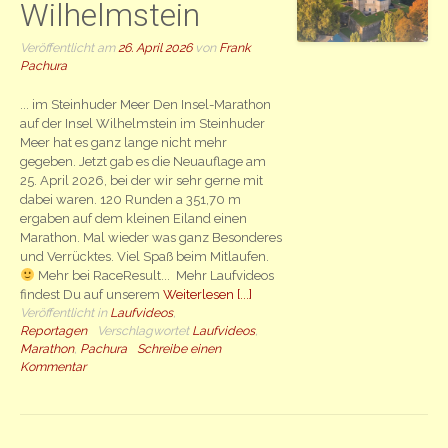
Wilhelmstein
Veröffentlicht am
26. April 2026
von
Frank
Pachura
... im Steinhuder Meer Den Insel-Marathon
auf der Insel Wilhelmstein im Steinhuder
Meer hat es ganz lange nicht mehr
gegeben. Jetzt gab es die Neuauflage am
25. April 2026, bei der wir sehr gerne mit
dabei waren. 120 Runden a 351,70 m
ergaben auf dem kleinen Eiland einen
Marathon. Mal wieder was ganz Besonderes
und Verrücktes. Viel Spaß beim Mitlaufen.
Mehr bei RaceResult... Mehr Laufvideos
findest Du auf unserem
Weiterlesen [...]
Veröffentlicht in
Laufvideos
,
Reportagen
Verschlagwortet
Laufvideos
,
Marathon
,
Pachura
Schreibe einen
Kommentar