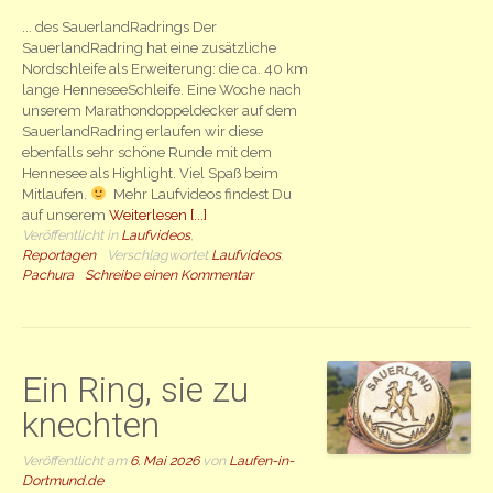
... des SauerlandRadrings Der
SauerlandRadring hat eine zusätzliche
Nordschleife als Erweiterung: die ca. 40 km
lange HenneseeSchleife. Eine Woche nach
unserem Marathondoppeldecker auf dem
SauerlandRadring erlaufen wir diese
ebenfalls sehr schöne Runde mit dem
Hennesee als Highlight. Viel Spaß beim
Mitlaufen.
Mehr Laufvideos findest Du
auf unserem
Weiterlesen [...]
Veröffentlicht in
Laufvideos
,
Reportagen
Verschlagwortet
Laufvideos
,
Pachura
Schreibe einen Kommentar
Ein Ring, sie zu
knechten
Veröffentlicht am
6. Mai 2026
von
Laufen-in-
Dortmund.de