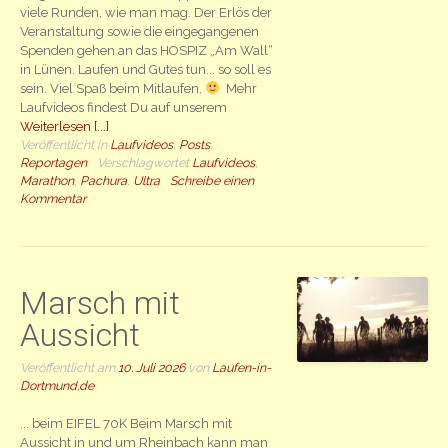
viele Runden, wie man mag. Der Erlös der
Veranstaltung sowie die eingegangenen
Spenden gehen an das HOSPIZ „Am Wall“
in Lünen. Laufen und Gutes tun... so soll es
sein. Viel Spaß beim Mitlaufen.
Mehr
Laufvideos findest Du auf unserem
Weiterlesen [...]
Veröffentlicht in
Laufvideos
,
Posts
,
Reportagen
Verschlagwortet
Laufvideos
,
Marathon
,
Pachura
,
Ultra
Schreibe einen
Kommentar
Marsch mit
Aussicht
Veröffentlicht am
10. Juli 2026
von
Laufen-in-
Dortmund.de
... beim EIFEL 70K Beim Marsch mit
Aussicht in und um Rheinbach kann man