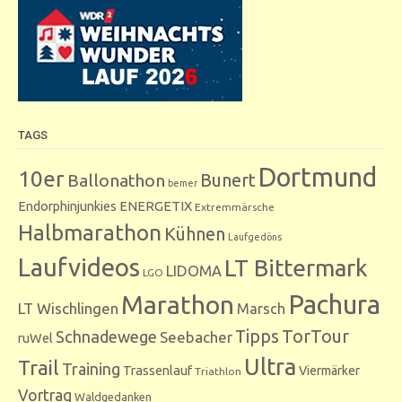
TAGS
Dortmund
10er
Bunert
Ballonathon
bemer
Endorphinjunkies
ENERGETIX
Extremmärsche
Halbmarathon
Kühnen
Laufgedöns
Laufvideos
LT Bittermark
LIDOMA
LGO
Marathon
Pachura
LT Wischlingen
Marsch
Tipps
TorTour
Schnadewege
Seebacher
ruWel
Ultra
Trail
Training
Trassenlauf
Viermärker
Triathlon
Vortrag
Waldgedanken