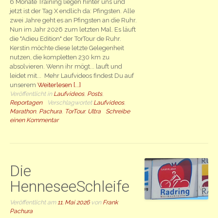
6 Monate Training liegen hinter uns und
jetzt ist der Tag X endlich da: Pfingsten. Alle
zwei Jahre geht es an Pfingsten an die Ruhr.
Nun im Jahr 2026 zum letzten Mal. Es läuft
die "Adieu Edition" der TorTour de Ruhr.
Kerstin möchte diese letzte Gelegenheit
nutzen, die kompletten 230 km zu
absolvieren. Wenn ihr mögt... lauft und
leidet mit... Mehr Laufvideos findest Du auf
unserem
Weiterlesen [...]
Veröffentlicht in
Laufvideos
,
Posts
,
Reportagen
Verschlagwortet
Laufvideos
,
Marathon
,
Pachura
,
TorTour
,
Ultra
Schreibe
einen Kommentar
Die
HenneseeSchleife
Veröffentlicht am
11. Mai 2026
von
Frank
Pachura