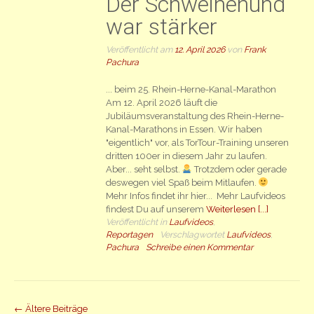
Der Schweinehund
war stärker
Veröffentlicht am
12. April 2026
von
Frank
Pachura
... beim 25. Rhein-Herne-Kanal-Marathon
Am 12. April 2026 läuft die
Jubiläumsveranstaltung des Rhein-Herne-
Kanal-Marathons in Essen. Wir haben
"eigentlich" vor, als TorTour-Training unseren
dritten 100er in diesem Jahr zu laufen.
Aber... seht selbst.
Trotzdem oder gerade
deswegen viel Spaß beim Mitlaufen.
Mehr Infos findet ihr hier... Mehr Laufvideos
findest Du auf unserem
Weiterlesen [...]
Veröffentlicht in
Laufvideos
,
Reportagen
Verschlagwortet
Laufvideos
,
Pachura
Schreibe einen Kommentar
Beiträge
←
Ältere Beiträge