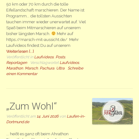
50 km oder 70 km durch die tolle
Eifellandschaft marschieren. Der Name ist
Programm... die tollsten Aussichten
tauchen immer wieder unerwartet auf. Viel
Spaß beim Mitmarschieren auf unserem
bisher längsten Marsch.
Mehr auf
https://marsch-mit-aussicht.de/ Mehr
Laufvideos findest Du auf unserem
Weiterlesen [...]
Veröffentlicht in
Laufvideos
,
Posts
,
Reportagen
Verschlagwortet
Laufvideos
,
Marathon
,
Marsch
,
Pachura
,
Ultra
Schreibe
einen Kommentar
„Zum Wohl“
Veröffentlicht am
14. Juni 2026
von
Laufen-in-
Dortmund.de
... heißt es ganz oft beim Ahrathon