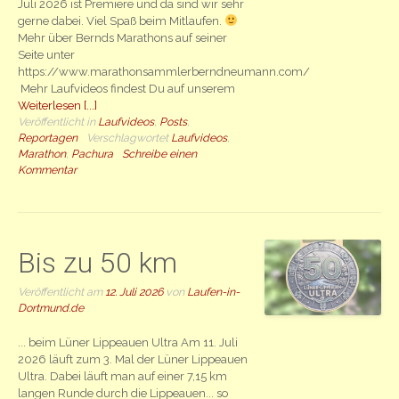
Juli 2026 ist Premiere und da sind wir sehr
gerne dabei. Viel Spaß beim Mitlaufen.
Mehr über Bernds Marathons auf seiner
Seite unter
https://www.marathonsammlerberndneumann.com/
Mehr Laufvideos findest Du auf unserem
Weiterlesen [...]
Veröffentlicht in
Laufvideos
,
Posts
,
Reportagen
Verschlagwortet
Laufvideos
,
Marathon
,
Pachura
Schreibe einen
Kommentar
Bis zu 50 km
Veröffentlicht am
12. Juli 2026
von
Laufen-in-
Dortmund.de
... beim Lüner Lippeauen Ultra Am 11. Juli
2026 läuft zum 3. Mal der Lüner Lippeauen
Ultra. Dabei läuft man auf einer 7,15 km
langen Runde durch die Lippeauen... so