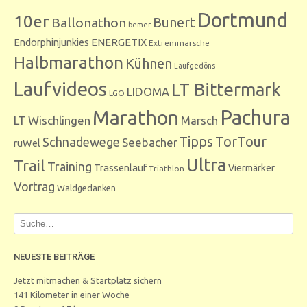
Dortmund
10er
Bunert
Ballonathon
bemer
Endorphinjunkies
ENERGETIX
Extremmärsche
Halbmarathon
Kühnen
Laufgedöns
Laufvideos
LT Bittermark
LIDOMA
LGO
Marathon
Pachura
LT Wischlingen
Marsch
Tipps
TorTour
Schnadewege
Seebacher
ruWel
Ultra
Trail
Training
Trassenlauf
Viermärker
Triathlon
Vortrag
Waldgedanken
NEUESTE BEITRÄGE
Jetzt mitmachen & Startplatz sichern
141 Kilometer in einer Woche