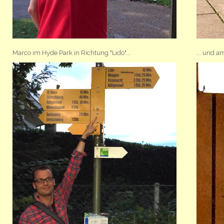
Marco im Hyde Park in Richtung "Lido"...
... und 