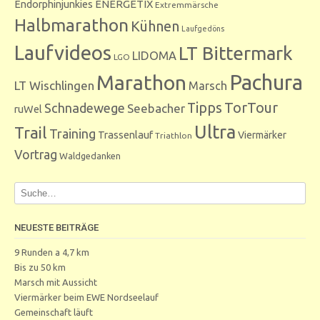
Endorphinjunkies
ENERGETIX
Extremmärsche
Halbmarathon
Kühnen
Laufgedöns
Laufvideos
LT Bittermark
LIDOMA
LGO
Marathon
Pachura
LT Wischlingen
Marsch
Tipps
TorTour
Schnadewege
Seebacher
ruWel
Ultra
Trail
Training
Trassenlauf
Viermärker
Triathlon
Vortrag
Waldgedanken
NEUESTE BEITRÄGE
9 Runden a 4,7 km
Bis zu 50 km
Marsch mit Aussicht
Viermärker beim EWE Nordseelauf
Gemeinschaft läuft