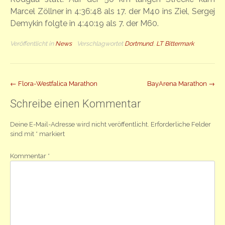
Marcel Zöllner in 4:36:48 als 17. der M40 ins Ziel, Sergej
Demykin folgte in 4:40:19 als 7. der M60.
Veröffentlicht in
News
Verschlagwortet
Dortmund
,
LT Bittermark
Beitrag
←
Flora-Westfalica Marathon
BayArena Marathon
→
Navigation
Schreibe einen Kommentar
Deine E-Mail-Adresse wird nicht veröffentlicht.
Erforderliche Felder
sind mit
*
markiert
Kommentar
*