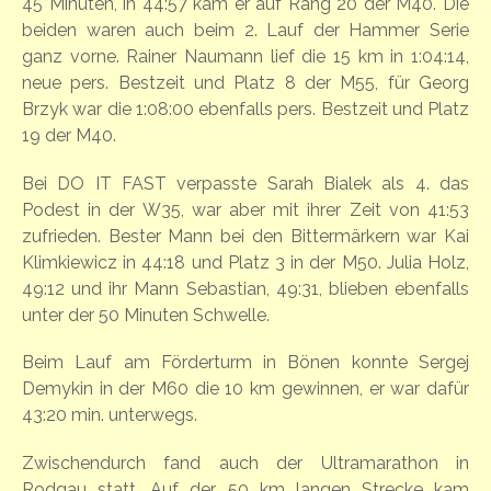
45 Minuten, in 44:57 kam er auf Rang 20 der M40. Die
beiden waren auch beim 2. Lauf der Hammer Serie
ganz vorne. Rainer Naumann lief die 15 km in 1:04:14,
neue pers. Bestzeit und Platz 8 der M55, für Georg
Brzyk war die 1:08:00 ebenfalls pers. Bestzeit und Platz
19 der M40.
Bei DO IT FAST verpasste Sarah Bialek als 4. das
Podest in der W35, war aber mit ihrer Zeit von 41:53
zufrieden. Bester Mann bei den Bittermärkern war Kai
Klimkiewicz in 44:18 und Platz 3 in der M50. Julia Holz,
49:12 und ihr Mann Sebastian, 49:31, blieben ebenfalls
unter der 50 Minuten Schwelle.
Beim Lauf am Förderturm in Bönen konnte Sergej
Demykin in der M60 die 10 km gewinnen, er war dafür
43:20 min. unterwegs.
Zwischendurch fand auch der Ultramarathon in
Rodgau statt. Auf der 50 km langen Strecke kam