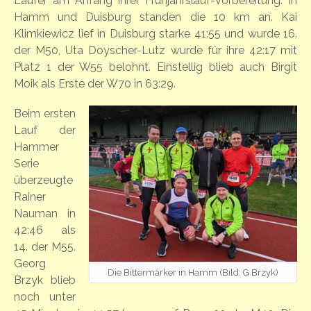
Läufer am Anfang ihrer Frühjahrslauf-Vorbereitung. In
Hamm und Duisburg standen die 10 km an. Kai
Klimkiewicz lief in Duisburg starke 41:55 und wurde 16.
der M50, Uta Doyscher-Lutz wurde für ihre 42:17 mit
Platz 1 der W55 belohnt. Einstellig blieb auch Birgit
Moik als Erste der W70 in 63:29.
Beim ersten
Lauf der
Hammer
Serie
überzeugte
Rainer
Nauman in
42:46 als
14. der M55.
Georg
Die Bittermärker in Hamm (Bild: G.Brzyk)
Brzyk blieb
noch unter