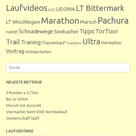
Laufvideos
LT Bittermark
LIDOMA
LGO
Marathon
Pachura
LT Wischlingen
Marsch
Tipps
TorTour
Schnadewege
Seebacher
ruWel
Ultra
Trail
Training
Trassenlauf
Viermärker
Triathlon
Vortrag
Waldgedanken
NEUESTE BEITRÄGE
9 Runden a 4,7 km
Bis zu 50 km
Marsch mit Aussicht
Viermärker beim EWE Nordseelauf
Gemeinschaft läuft
LAUFGEDÖNSE