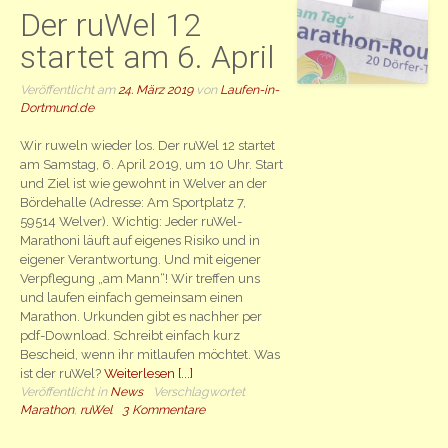
Der ruWel 12
startet am 6. April
Veröffentlicht am
24. März 2019
von
Laufen-in-
Dortmund.de
Wir ruweln wieder los. Der ruWel 12 startet
am Samstag, 6. April 2019, um 10 Uhr. Start
und Ziel ist wie gewohnt in Welver an der
Bördehalle (Adresse: Am Sportplatz 7,
59514 Welver). Wichtig: Jeder ruWel-
Marathoni läuft auf eigenes Risiko und in
eigener Verantwortung. Und mit eigener
Verpflegung „am Mann“! Wir treffen uns
und laufen einfach gemeinsam einen
Marathon. Urkunden gibt es nachher per
pdf-Download. Schreibt einfach kurz
Bescheid, wenn ihr mitlaufen möchtet. Was
ist der ruWel?
Weiterlesen [...]
Veröffentlicht in
News
Verschlagwortet
Marathon
,
ruWel
3 Kommentare