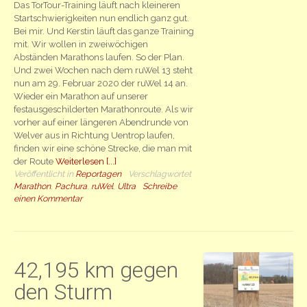
Das TorTour-Training läuft nach kleineren
Startschwierigkeiten nun endlich ganz gut.
Bei mir. Und Kerstin läuft das ganze Training
mit. Wir wollen in zweiwöchigen
Abständen Marathons laufen. So der Plan.
Und zwei Wochen nach dem ruWel 13 steht
nun am 29. Februar 2020 der ruWel 14 an.
Wieder ein Marathon auf unserer
festausgeschilderten Marathonroute. Als wir
vorher auf einer längeren Abendrunde von
Welver aus in Richtung Uentrop laufen,
finden wir eine schöne Strecke, die man mit
der Route
Weiterlesen [...]
Veröffentlicht in
Reportagen
Verschlagwortet
Marathon
,
Pachura
,
ruWel
,
Ultra
Schreibe
einen Kommentar
42,195 km gegen
den Sturm