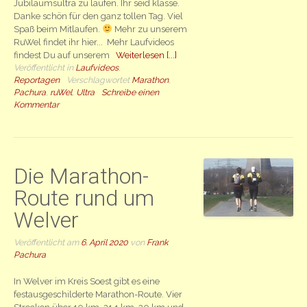
Jubiläumsultra zu laufen. Ihr seid klasse.
Danke schön für den ganz tollen Tag. Viel
Spaß beim Mitlaufen.
Mehr zu unserem
RuWel findet ihr hier... Mehr Laufvideos
findest Du auf unserem
Weiterlesen [...]
Veröffentlicht in
Laufvideos
,
Reportagen
Verschlagwortet
Marathon
,
Pachura
,
ruWel
,
Ultra
Schreibe einen
Kommentar
Die Marathon-
Route rund um
Welver
Veröffentlicht am
6. April 2020
von
Frank
Pachura
In Welver im Kreis Soest gibt es eine
festausgeschilderte Marathon-Route. Vier