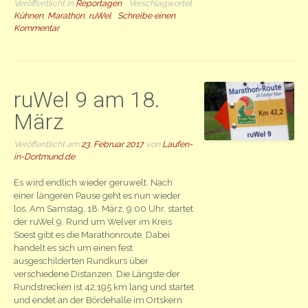
Veröffentlicht in
Reportagen
Verschlagwortet
Kühnen
,
Marathon
,
ruWel
Schreibe einen
Kommentar
ruWel 9 am 18.
März
Veröffentlicht am
23. Februar 2017
von
Laufen-
in-Dortmund.de
Es wird endlich wieder geruwelt. Nach
einer längeren Pause geht es nun wieder
los. Am Samstag, 18. März, 9:00 Uhr, startet
der ruWel 9. Rund um Welver im Kreis
Soest gibt es die Marathonroute. Dabei
handelt es sich um einen fest
ausgeschilderten Rundkurs über
verschiedene Distanzen. Die Längste der
Rundstrecken ist 42,195 km lang und startet
und endet an der Bördehalle im Ortskern