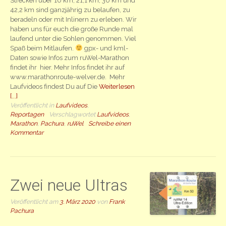
Strecken über 10 km, 21,1 km, 30 km und
42,2 km sind ganzjährig zu belaufen, zu
beradeln oder mit Inlinern zu erleben. Wir
haben uns für euch die große Runde mal
laufend unter die Sohlen genommen. Viel
Spaß beim Mitlaufen.
gpx- und kml-
Daten sowie Infos zum ruWel-Marathon
findet ihr hier. Mehr Infos findet ihr auf
www.marathonroute-welver.de. Mehr
Laufvideos findest Du auf Die
Weiterlesen
[...]
Veröffentlicht in
Laufvideos
,
Reportagen
Verschlagwortet
Laufvideos
,
Marathon
,
Pachura
,
ruWel
Schreibe einen
Kommentar
Zwei neue Ultras
Veröffentlicht am
3. März 2020
von
Frank
Pachura