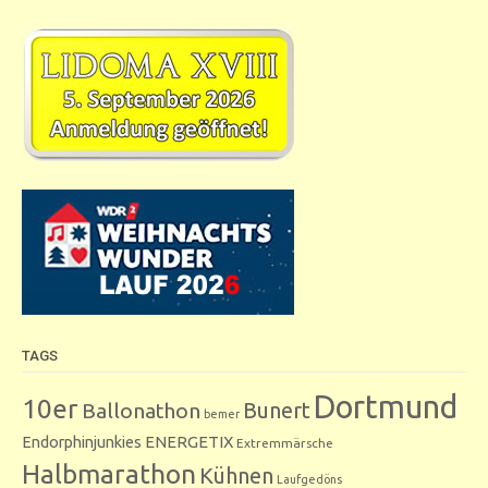
TAGS
Dortmund
10er
Bunert
Ballonathon
bemer
Endorphinjunkies
ENERGETIX
Extremmärsche
Halbmarathon
Kühnen
Laufgedöns