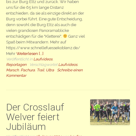
bis zur Burg Eltz und zurück. Wir haben
uns für die 65 km lange Distanz
entschieden, da sie als einzige direkt an der
Burg vorbei führt. Eine gute Entscheidung,
denn sowohl die Burg Eltz als auch die
vielen grandiosen Panoramablicke
entschädigen für die "Kletterei".
Ganz viel
Spaß beim Mitwandern. Mehr auf
https://www.schnellefuessekoblenz.de/
Mehr
Weiterlesen [...]
Veröffentlicht in
Laufvideos
,
Reportagen
Verschlagwortet
Laufvideos
,
Marsch
,
Pachura
,
Trail
,
Ultra
Schreibe einen
Kommentar
Der Crosslauf
Welver feiert
Jubiläum