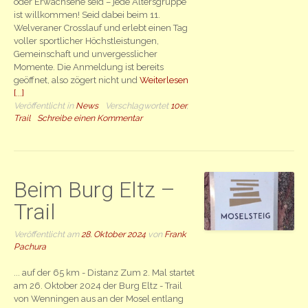
oder Erwachsene seid – jede Altersgruppe
ist willkommen! Seid dabei beim 11.
Welveraner Crosslauf und erlebt einen Tag
voller sportlicher Höchstleistungen,
Gemeinschaft und unvergesslicher
Momente. Die Anmeldung ist bereits
geöffnet, also zögert nicht und
Weiterlesen
[...]
Veröffentlicht in
News
Verschlagwortet
10er
,
Trail
Schreibe einen Kommentar
Beim Burg Eltz –
Trail
Veröffentlicht am
28. Oktober 2024
von
Frank
Pachura
... auf der 65 km - Distanz Zum 2. Mal startet
am 26. Oktober 2024 der Burg Eltz - Trail
von Wenningen aus an der Mosel entlang