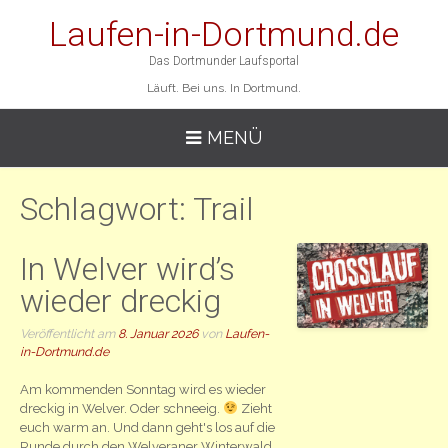
Laufen-in-Dortmund.de
Das Dortmunder Laufsportal
Läuft. Bei uns. In Dortmund.
MENÜ
Schlagwort:
Trail
In Welver wird’s
wieder dreckig
Veröffentlicht am
8. Januar 2026
von
Laufen-
in-Dortmund.de
Am kommenden Sonntag wird es wieder
dreckig in Welver. Oder schneeig.
Zieht
euch warm an. Und dann geht's los auf die
Runde durch den Welveraner Winterwald.