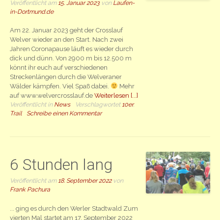
Veröffentlicht am
15. Januar 2023
von
Laufen-
in-Dortmund.de
Am 22. Januar 2023 geht der Crosslauf
Welver wieder an den Start. Nach zwei
Jahren Coronapause läuft es wieder durch
dick und dünn. Von 2900 m bis 12.500 m
könnt ihr euch auf verschiedenen
Streckenlängen durch die Welveraner
Wälder kämpfen. Viel Spaß dabei.
Mehr
auf www.welvercrosslauf.de
Weiterlesen [...]
Veröffentlicht in
News
Verschlagwortet
10er
,
Trail
Schreibe einen Kommentar
6 Stunden lang
Veröffentlicht am
18. September 2022
von
Frank Pachura
... ging es durch den Werler Stadtwald Zum
vierten Mal startet am 17. September 2022