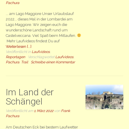
Pachura
... am Lago Maggiore Unser Urlaubslauf
2022... dieses Mal in der Lombardei am
Lago Maggiore. Wir zeigen euch die
wunderschöne Landschaft rund um
Castelveccana. Viel Spaß beim Mitlaufen.
Mehr Laufvideos findest Du auf
Weiterlesen [...]
Veröffentlicht in
Laufvideos
,
Reportagen
Verschlagwortet
Laufvideos
,
Pachura
,
Trail
Schreibe einen Kommentar
Im Land der
Schängel
Veröffentlicht am
1. März 2022
von
Frank
Pachura
Am Deutschen Eck bei bestem Laufwetter