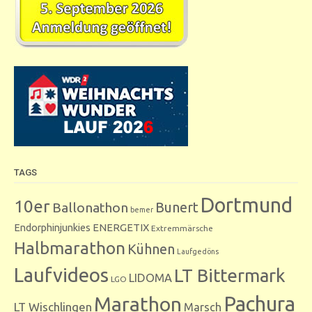
TAGS
Dortmund
10er
Bunert
Ballonathon
bemer
Endorphinjunkies
ENERGETIX
Extremmärsche
Halbmarathon
Kühnen
Laufgedöns
Laufvideos
LT Bittermark
LIDOMA
LGO
Marathon
Pachura
LT Wischlingen
Marsch