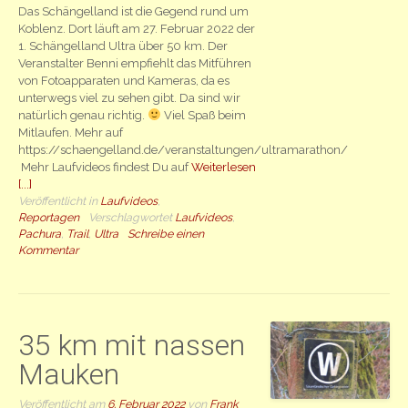
Das Schängelland ist die Gegend rund um
Koblenz. Dort läuft am 27. Februar 2022 der
1. Schängelland Ultra über 50 km. Der
Veranstalter Benni empfiehlt das Mitführen
von Fotoapparaten und Kameras, da es
unterwegs viel zu sehen gibt. Da sind wir
natürlich genau richtig.
Viel Spaß beim
Mitlaufen. Mehr auf
https://schaengelland.de/veranstaltungen/ultramarathon/
Mehr Laufvideos findest Du auf
Weiterlesen
[...]
Veröffentlicht in
Laufvideos
,
Reportagen
Verschlagwortet
Laufvideos
,
Pachura
,
Trail
,
Ultra
Schreibe einen
Kommentar
35 km mit nassen
Mauken
Veröffentlicht am
6. Februar 2022
von
Frank