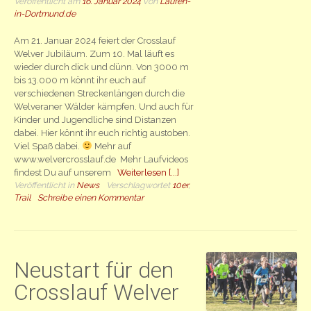
Veröffentlicht am
16. Januar 2024
von
Laufen-
in-Dortmund.de
Am 21. Januar 2024 feiert der Crosslauf
Welver Jubiläum. Zum 10. Mal läuft es
wieder durch dick und dünn. Von 3000 m
bis 13.000 m könnt ihr euch auf
verschiedenen Streckenlängen durch die
Welveraner Wälder kämpfen. Und auch für
Kinder und Jugendliche sind Distanzen
dabei. Hier könnt ihr euch richtig austoben.
Viel Spaß dabei.
Mehr auf
www.welvercrosslauf.de Mehr Laufvideos
findest Du auf unserem
Weiterlesen [...]
Veröffentlicht in
News
Verschlagwortet
10er
,
Trail
Schreibe einen Kommentar
Neustart für den
Crosslauf Welver