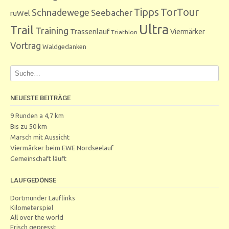
Tipps
TorTour
Schnadewege
Seebacher
ruWel
Ultra
Trail
Training
Trassenlauf
Viermärker
Triathlon
Vortrag
Waldgedanken
NEUESTE BEITRÄGE
9 Runden a 4,7 km
Bis zu 50 km
Marsch mit Aussicht
Viermärker beim EWE Nordseelauf
Gemeinschaft läuft
LAUFGEDÖNSE
Dortmunder Lauflinks
Kilometerspiel
All over the world
Frisch gepresst