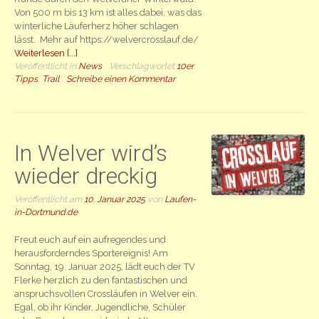
Von 500 m bis 13 km ist alles dabei, was das
winterliche Läuferherz höher schlagen
lässt. Mehr auf https://welvercrosslauf.de/
Weiterlesen [...]
Veröffentlicht in
News
Verschlagwortet
10er
,
Tipps
,
Trail
Schreibe einen Kommentar
In Welver wird’s
wieder dreckig
Veröffentlicht am
10. Januar 2025
von
Laufen-
in-Dortmund.de
Freut euch auf ein aufregendes und
herausforderndes Sportereignis! Am
Sonntag, 19. Januar 2025, lädt euch der TV
Flerke herzlich zu den fantastischen und
anspruchsvollen Crossläufen in Welver ein.
Egal, ob ihr Kinder, Jugendliche, Schüler