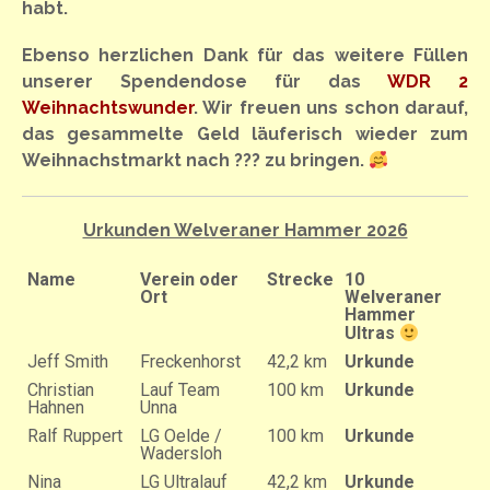
habt.
Ebenso herzlichen Dank für das weitere Füllen
unserer Spendendose für das
WDR 2
Weihnachtswunder
. Wir freuen uns schon darauf,
das gesammelte Geld läuferisch wieder zum
Weihnachstmarkt nach ??? zu bringen.
Urkunden Welveraner Hammer 2026
Name
Verein oder
Strecke
10
Ort
Welveraner
Hammer
Ultras
Jeff Smith
Freckenhorst
42,2 km
Urkunde
Christian
Lauf Team
100 km
Urkunde
Hahnen
Unna
Ralf Ruppert
LG Oelde /
100 km
Urkunde
Wadersloh
Nina
LG Ultralauf
42,2 km
Urkunde