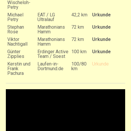
Wischeloh-
Petry
Michael
EAT / LG
42,2 km
Urkunde
Petry
Ultralauf
Stephan
Marathonians
72 km
Urkunde
Rose
Hamm
Viktor
Marathonians
72 km
Urkunde
Nachtigall
Hamm
Günter
Erdinger Active
100 km
Urkunde
Zipplies
Team / Soest
Kerstin und
Laufen-in-
100/80
Urkunde
Frank
Dortmund.de
km
Pachura