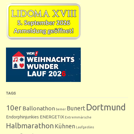
TAGS
Dortmund
10er
Bunert
Ballonathon
bemer
Endorphinjunkies
ENERGETIX
Extremmärsche
Halbmarathon
Kühnen
Laufgedöns