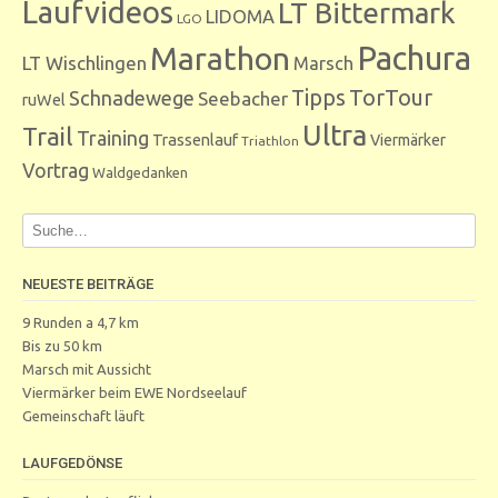
Laufvideos
LT Bittermark
LIDOMA
LGO
Marathon
Pachura
LT Wischlingen
Marsch
Tipps
TorTour
Schnadewege
Seebacher
ruWel
Ultra
Trail
Training
Trassenlauf
Viermärker
Triathlon
Vortrag
Waldgedanken
NEUESTE BEITRÄGE
9 Runden a 4,7 km
Bis zu 50 km
Marsch mit Aussicht
Viermärker beim EWE Nordseelauf
Gemeinschaft läuft
LAUFGEDÖNSE