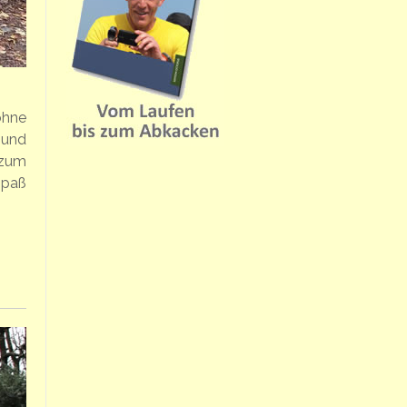
ohne
 und
 zum
Spaß