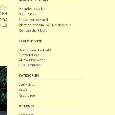
rie-
9 Runden a 4,7 km
tere
Bis zu 50 km
s ab
Marsch mit Aussicht
Viermärker beim EWE Nordseelauf
reff
Gemeinschaft läuft
LAUFGEDÖNSE
Dortmunder Lauflinks
Kilometerspiel
All over the world
Frisch gepresst
KATEGORIEN
Laufvideos
News
Reportagen
INTERNES
Anmelden