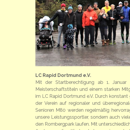
LC Rapid Dortmund e.V.
Mit der Startberechtigung ab 1. Januar
Meisterschaftstiteln und einem starken Mitg
im LC Rapid Dortmund e.V. Durch konstant 
der Verein auf regionaler und überregio
Senioren M80 werden regelmäßig hervorrage
unsere Leistungssportler, sondern auch vie
den Rombergpark laufen. Mit unterschiedlic