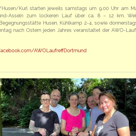
n/Husen/Kurl starten jeweils samstags um 9.00 Uhr am Ma
und-Asseln zum lockeren Lauf über ca. 8 – 12 km. Wei
ab Begegnungsstätte Husen, Kühlkamp 2-4, sowie donnerstag
ntag nach Ostern jeden Jahres veranstaltet der AWO-Lauft
acebook.com/AWOLaufreffDortmund