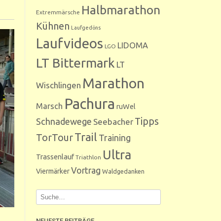
Halbmarathon
Extremmärsche
Kühnen
Laufgedöns
Laufvideos
LIDOMA
LGO
LT Bittermark
LT
Marathon
Wischlingen
Pachura
Marsch
ruWel
Tipps
Schnadewege
Seebacher
Trail
TorTour
Training
Ultra
Trassenlauf
Triathlon
Vortrag
Viermärker
Waldgedanken
NEUESTE BEITRÄGE