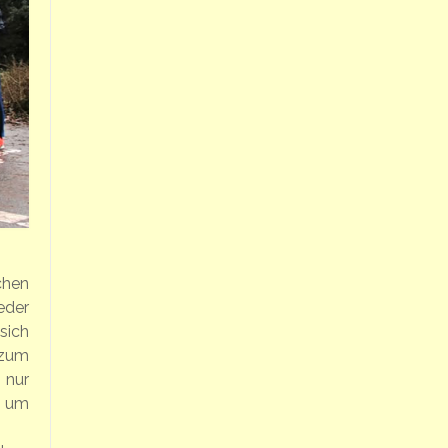
chen
eder
sich
 zum
 nur
d um