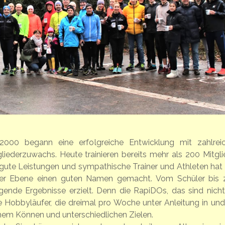
 2000 begann eine erfolgreiche Entwicklung mit zahlrei
liederzuwachs. Heute trainieren bereits mehr als 200 Mitgli
gute Leistungen und sympathische Trainer und Athleten hat 
naler Ebene einen guten Namen gemacht. Vom Schüler bis
nde Ergebnisse erzielt. Denn die RapiDOs, das sind nicht
le Hobbyläufer, die dreimal pro Woche unter Anleitung in un
hem Können und unterschiedlichen Zielen.