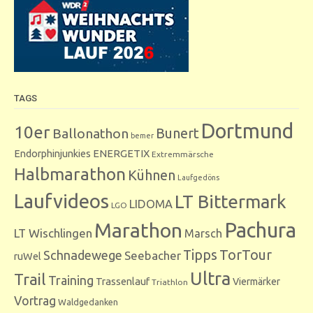
TAGS
Dortmund
10er
Bunert
Ballonathon
bemer
Endorphinjunkies
ENERGETIX
Extremmärsche
Halbmarathon
Kühnen
Laufgedöns
Laufvideos
LT Bittermark
LIDOMA
LGO
Marathon
Pachura
LT Wischlingen
Marsch
Tipps
TorTour
Schnadewege
Seebacher
ruWel
Ultra
Trail
Training
Trassenlauf
Viermärker
Triathlon
Vortrag
Waldgedanken