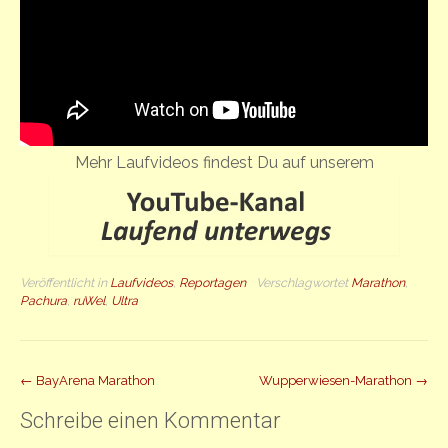
Mehr Laufvideos findest Du auf unserem
Veröffentlicht in
Laufvideos
,
Reportagen
Verschlagwortet
Marathon
,
Pachura
,
ruWel
,
Ultra
Beitrag
←
BayArena Marathon
Wupperwiesen-Marathon
→
Navigation
Schreibe einen Kommentar