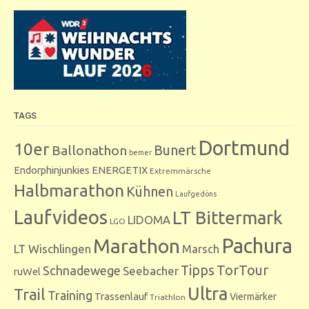
TAGS
Dortmund
10er
Bunert
Ballonathon
bemer
Endorphinjunkies
ENERGETIX
Extremmärsche
Halbmarathon
Kühnen
Laufgedöns
Laufvideos
LT Bittermark
LIDOMA
LGO
Marathon
Pachura
LT Wischlingen
Marsch
Tipps
TorTour
Schnadewege
Seebacher
ruWel
Ultra
Trail
Training
Trassenlauf
Viermärker
Triathlon