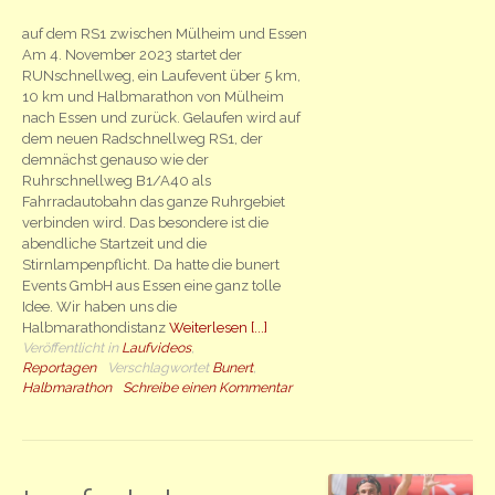
auf dem RS1 zwischen Mülheim und Essen
Am 4. November 2023 startet der
RUNschnellweg, ein Laufevent über 5 km,
10 km und Halbmarathon von Mülheim
nach Essen und zurück. Gelaufen wird auf
dem neuen Radschnellweg RS1, der
demnächst genauso wie der
Ruhrschnellweg B1/A40 als
Fahrradautobahn das ganze Ruhrgebiet
verbinden wird. Das besondere ist die
abendliche Startzeit und die
Stirnlampenpflicht. Da hatte die bunert
Events GmbH aus Essen eine ganz tolle
Idee. Wir haben uns die
Halbmarathondistanz
Weiterlesen [...]
Veröffentlicht in
Laufvideos
,
Reportagen
Verschlagwortet
Bunert
,
Halbmarathon
Schreibe einen Kommentar