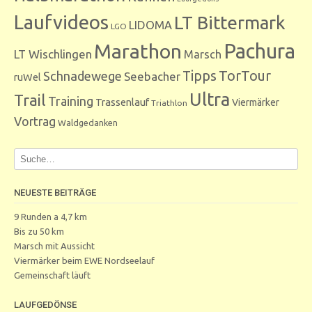
Laufvideos
LT Bittermark
LIDOMA
LGO
Marathon
Pachura
LT Wischlingen
Marsch
Tipps
TorTour
Schnadewege
Seebacher
ruWel
Ultra
Trail
Training
Trassenlauf
Viermärker
Triathlon
Vortrag
Waldgedanken
NEUESTE BEITRÄGE
9 Runden a 4,7 km
Bis zu 50 km
Marsch mit Aussicht
Viermärker beim EWE Nordseelauf
Gemeinschaft läuft
LAUFGEDÖNSE