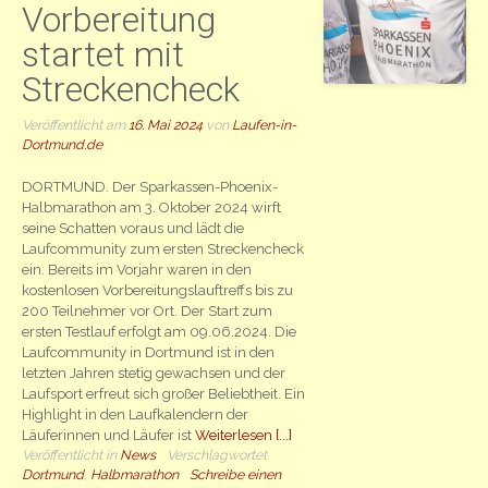
Vorbereitung
startet mit
Streckencheck
Veröffentlicht am
16. Mai 2024
von
Laufen-in-
Dortmund.de
DORTMUND. Der Sparkassen-Phoenix-
Halbmarathon am 3. Oktober 2024 wirft
seine Schatten voraus und lädt die
Laufcommunity zum ersten Streckencheck
ein. Bereits im Vorjahr waren in den
kostenlosen Vorbereitungslauftreffs bis zu
200 Teilnehmer vor Ort. Der Start zum
ersten Testlauf erfolgt am 09.06.2024. Die
Laufcommunity in Dortmund ist in den
letzten Jahren stetig gewachsen und der
Laufsport erfreut sich großer Beliebtheit. Ein
Highlight in den Laufkalendern der
Läuferinnen und Läufer ist
Weiterlesen [...]
Veröffentlicht in
News
Verschlagwortet
Dortmund
,
Halbmarathon
Schreibe einen