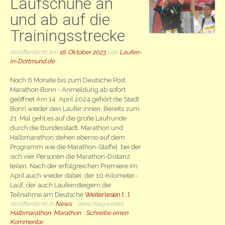
Laufschuhe an
und ab auf die
Trainingsstrecke
Veröffentlicht am
16. Oktober 2023
von
Laufen-
in-Dortmund.de
Noch 6 Monate bis zum Deutsche Post
Marathon Bonn - Anmeldung ab sofort
geöffnet Am 14. April 2024 gehört die Stadt
Bonn wieder den Läufer:innen. Bereits zum
21. Mal geht es auf die große Laufrunde
durch die Bundesstadt. Marathon und
Halbmarathon stehen ebenso auf dem
Programm wie die Marathon-Staffel, bei der
sich vier Personen die Marathon-Distanz
teilen. Nach der erfolgreichen Premiere im
April auch wieder dabei: der 10-Kilometer-
Lauf, der auch Laufeinsteigern die
Teilnahme am Deutsche
Weiterlesen [...]
Veröffentlicht in
News
Verschlagwortet
Halbmarathon
,
Marathon
Schreibe einen
Kommentar