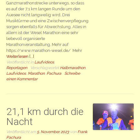
Ganzmarathonstrecke unterwegs, so dass
es auf der 7,1 km langen Runde um den
Auesee nicht langweilig wird. Drei
Musiktürme und eine Zwischenverpflegung
sorgen ebenfalls für Abwechslung. Alles in
allem ist der Wesel Marathon eine sehr
liebevoll organisierte
Marathonveranstaltung. Mehr auf
https://www.marathon-wesel.de/ Mehr
Weiterlesen [...]
Veröffentlicht in
Laufvideos
,
Reportagen
Verschlagwortet
Halbmarathon
,
Laufvideos
,
Marathon
,
Pachura
Schreibe
einen Kommentar
21,1 km durch die
Nacht
Veröffentlicht am
5. November 2023
von
Frank
Pachura