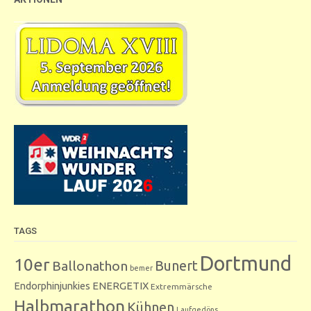
TAGS
Dortmund
10er
Bunert
Ballonathon
bemer
Endorphinjunkies
ENERGETIX
Extremmärsche
Halbmarathon
Kühnen
Laufgedöns