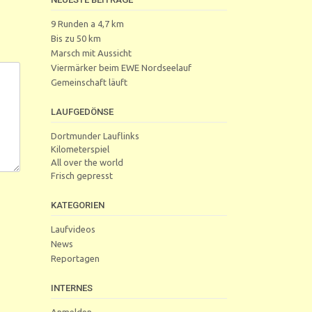
9 Runden a 4,7 km
Bis zu 50 km
Marsch mit Aussicht
Viermärker beim EWE Nordseelauf
Gemeinschaft läuft
LAUFGEDÖNSE
Dortmunder Lauflinks
Kilometerspiel
All over the world
Frisch gepresst
KATEGORIEN
Laufvideos
News
Reportagen
INTERNES
Anmelden