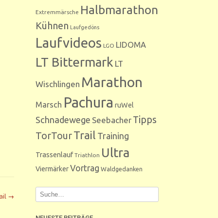
Halbmarathon
Extremmärsche
Kühnen
Laufgedöns
Laufvideos
LIDOMA
LGO
LT Bittermark
LT
Marathon
Wischlingen
Pachura
Marsch
ruWel
Tipps
Schnadewege
Seebacher
Trail
TorTour
Training
Ultra
Trassenlauf
Triathlon
Vortrag
Viermärker
Waldgedanken
ail
→
NEUESTE BEITRÄGE