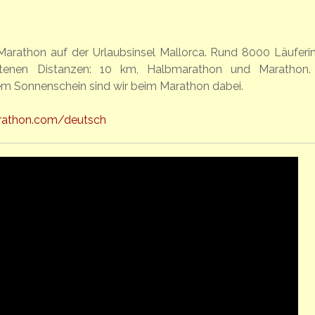
arathon auf der Urlaubsinsel Mallorca. Rund 8000 Läuferi
tenen Distanzen: 10 km, Halbmarathon und Marathon.
m Sonnenschein sind wir beim Marathon dabei.
rathon.com/deutsch