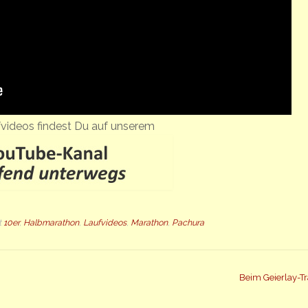
videos findest Du auf unserem
t
10er
,
Halbmarathon
,
Laufvideos
,
Marathon
,
Pachura
Beim Geierlay-Tr