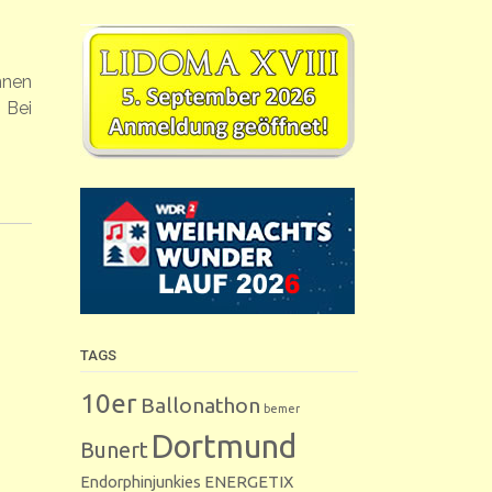
nnen
 Bei
TAGS
10er
Ballonathon
bemer
Dortmund
Bunert
Endorphinjunkies
ENERGETIX