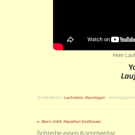
Mehr Lauf
Veröffentlicht in
Laufvideos
,
Reportagen
Verschlagworte
Beitrag
←
Beim ASML Marathon Eindhoven
Navigation
Schreibe einen Kommentar