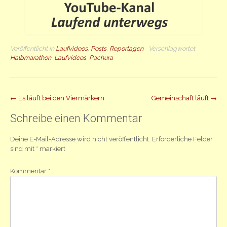
Veröffentlicht in
Laufvideos
,
Posts
,
Reportagen
Verschlagwortet
Halbmarathon
,
Laufvideos
,
Pachura
Beitrag
←
Es läuft bei den Viermärkern
Gemeinschaft läuft
→
Navigation
Schreibe einen Kommentar
Deine E-Mail-Adresse wird nicht veröffentlicht.
Erforderliche Felder
sind mit
*
markiert
Kommentar
*