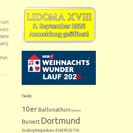
 von
auso
dere
ganz
fen.
TAGS
10er
Ballonathon
bemer
Dortmund
Bunert
Endorphinjunkies
ENERGETIX