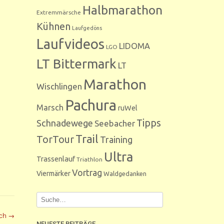
Halbmarathon
Extremmärsche
Kühnen
Laufgedöns
Laufvideos
LIDOMA
LGO
LT Bittermark
LT
Marathon
Wischlingen
Pachura
Marsch
ruWel
Tipps
Schnadewege
Seebacher
Trail
TorTour
Training
Ultra
Trassenlauf
Triathlon
Vortrag
Viermärker
Waldgedanken
ich
→
NEUESTE BEITRÄGE