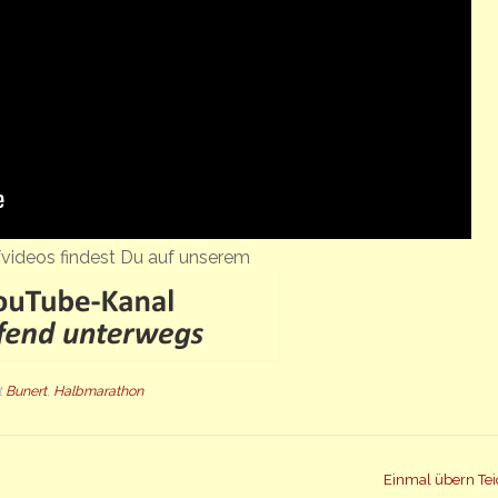
videos findest Du auf unserem
t
Bunert
,
Halbmarathon
Einmal übern Te