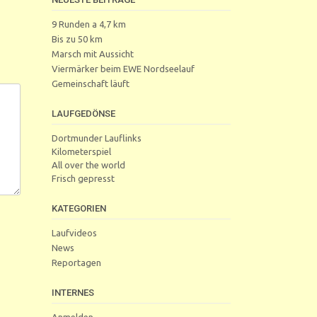
9 Runden a 4,7 km
Bis zu 50 km
Marsch mit Aussicht
Viermärker beim EWE Nordseelauf
Gemeinschaft läuft
LAUFGEDÖNSE
Dortmunder Lauflinks
Kilometerspiel
All over the world
Frisch gepresst
KATEGORIEN
Laufvideos
News
Reportagen
INTERNES
Anmelden