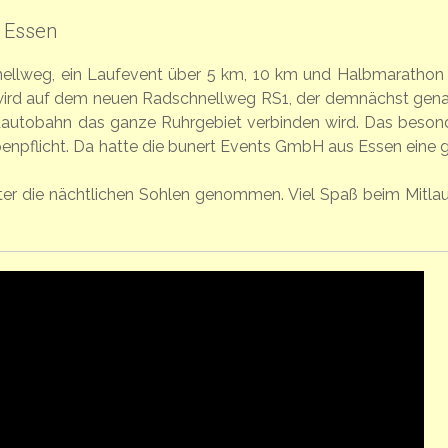
 Essen
ellweg, ein Laufevent über 5 km, 10 km und Halbmarathon
wird auf dem neuen Radschnellweg RS1, der demnächst gen
dautobahn das ganze Ruhrgebiet verbinden wird. Das beson
ampenpflicht. Da hatte die bunert Events GmbH aus Essen eine 
er die nächtlichen Sohlen genommen. Viel Spaß beim Mitlau