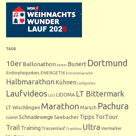
TAGS
Dortmund
10er
Bunert
Ballonathon
bemer
Endorphinjunkies
ENERGETIX
Extremmärsche
Halbmarathon
Kühnen
Laufgedöns
Laufvideos
LT Bittermark
LIDOMA
LGO
Marathon
Pachura
LT Wischlingen
Marsch
Tipps
TorTour
Schnadewege
Seebacher
ruWel
Ultra
Trail
Training
Trassenlauf
Viermärker
Triathlon