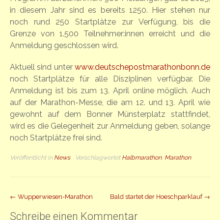
in diesem Jahr sind es bereits 1250. Hier stehen nur
noch rund 250 Startplätze zur Verfügung, bis die
Grenze von 1.500 Teilnehmer:innen erreicht und die
Anmeldung geschlossen wird.
Aktuell sind unter
www.deutschepostmarathonbonn.de
noch Startplätze für alle Disziplinen verfügbar. Die
Anmeldung ist bis zum 13. April online möglich. Auch
auf der Marathon-Messe, die am 12. und 13. April wie
gewohnt auf dem Bonner Münsterplatz stattfindet,
wird es die Gelegenheit zur Anmeldung geben, solange
noch Startplätze frei sind.
Veröffentlicht in
News
Verschlagwortet
Halbmarathon
,
Marathon
Beitrag
←
Wupperwiesen-Marathon
Bald startet der Hoeschparklauf
→
Navigation
Schreibe einen Kommentar