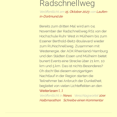
Radschnellweg
Veröffentlicht am
15. Oktober 2023
von
Laufen-
in-Dortmund.de
Bereits zum dritten Mal wird am 04.
November der Radschnellweg RS1 von der
Hochschule Ruhr West in Mülheim bis zum
Essener Berthold-Beitz-Boulevard wieder
zum RUNschnellweg. Zusammen mit
Westenergie, der AOK Rheinland/Hamburg
und den Städten Essen und Mülheim bietet
bunert Events eine Strecke über 21 km, 10
km und 5 km. Das ist nichts Besonderes?
Oh doch! Bei diesem einzigartigen
Nachtlauf in der Region starten die
Teilnehmer bei Anbruch der Dunkelheit,
begleitet von vielen Lichteffekten an den
Weiterlesen [...]
Veröffentlicht in
News
Verschlagwortet
10er
,
Halbmarathon
Schreibe einen Kommentar