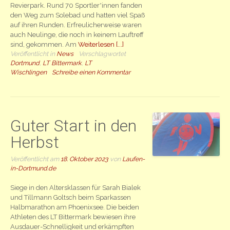
Revierpark. Rund 70 Sportler*innen fanden
den Weg zum Solebad und hatten viel Spaß
auf ihren Runden. Erfreulicherweise waren
auch Neulinge, die noch in keinem Lauftreff
sind, gekommen. Am
Weiterlesen [...]
Veröffentlicht in
News
Verschlagwortet
Dortmund
,
LT Bittermark
,
LT
Wischlingen
Schreibe einen Kommentar
Guter Start in den
Herbst
Veröffentlicht am
18. Oktober 2023
von
Laufen-
in-Dortmund.de
Siege in den Altersklassen für Sarah Bialek
und Tillmann Goltsch beim Sparkassen
Halbmarathon am Phoenixsee. Die beiden
Athleten des LT Bittermark bewiesen ihre
Ausdauer-Schnelligkeit und erkämpften