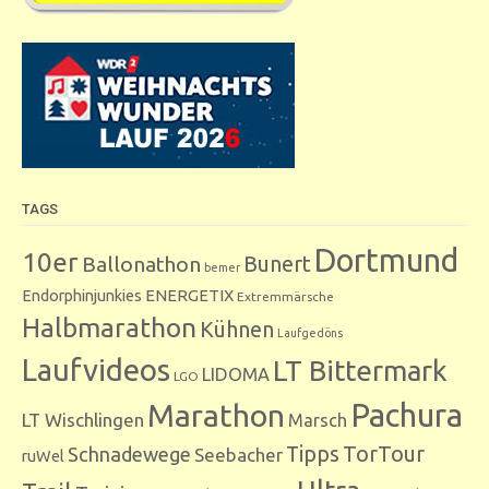
TAGS
Dortmund
10er
Bunert
Ballonathon
bemer
Endorphinjunkies
ENERGETIX
Extremmärsche
Halbmarathon
Kühnen
Laufgedöns
Laufvideos
LT Bittermark
LIDOMA
LGO
Marathon
Pachura
LT Wischlingen
Marsch
Tipps
TorTour
Schnadewege
Seebacher
ruWel