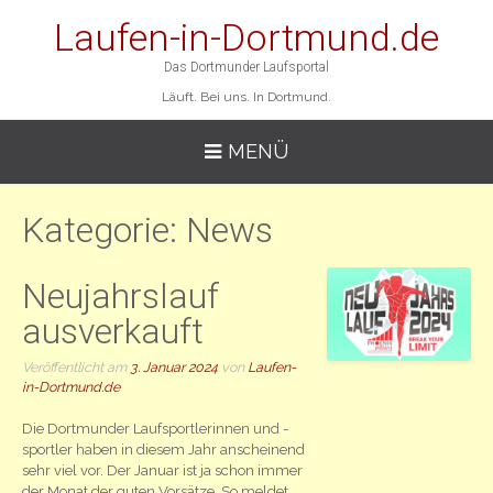
Laufen-in-Dortmund.de
Das Dortmunder Laufsportal
Läuft. Bei uns. In Dortmund.
MENÜ
Kategorie:
News
Neujahrslauf
ausverkauft
Veröffentlicht am
3. Januar 2024
von
Laufen-
in-Dortmund.de
Die Dortmunder Laufsportlerinnen und -
sportler haben in diesem Jahr anscheinend
sehr viel vor. Der Januar ist ja schon immer
der Monat der guten Vorsätze. So meldet