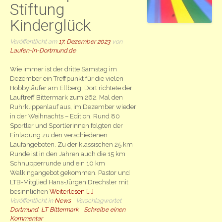
Stiftung
Kinderglück
Veröffentlicht am
17. Dezember 2023
von
Laufen-in-Dortmund.de
Wie immer ist der dritte Samstag im
Dezember ein Treffpunkt für die vielen
Hobbyläufer am Ellberg. Dort richtete der
Lauftreff Bittermark zum 262. Mal den
Ruhrklippenlauf aus, im Dezember wieder
in der Weihnachts – Edition. Rund 80
Sportler und Sportlerinnen folgten der
Einladung zu den verschiedenen
Laufangeboten. Zu der klassischen 25 km
Runde ist in den Jahren auch die 15 km
Schnupperrunde und ein 10 km
Walkingangebot gekommen. Pastor und
LTB-Mitglied Hans-Jürgen Drechsler mit
besinnlichen
Weiterlesen [...]
Veröffentlicht in
News
Verschlagwortet
Dortmund
,
LT Bittermark
Schreibe einen
Kommentar