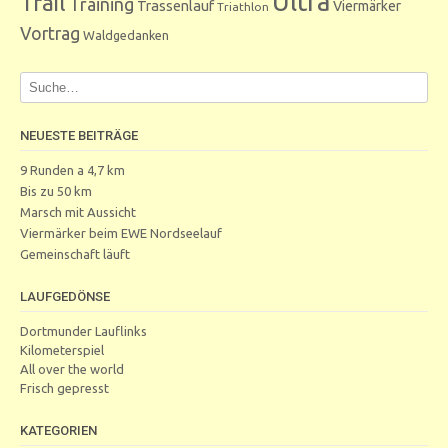
Ultra
Trail
Training
Trassenlauf
Viermärker
Triathlon
Vortrag
Waldgedanken
NEUESTE BEITRÄGE
9 Runden a 4,7 km
Bis zu 50 km
Marsch mit Aussicht
Viermärker beim EWE Nordseelauf
Gemeinschaft läuft
LAUFGEDÖNSE
Dortmunder Lauflinks
Kilometerspiel
All over the world
Frisch gepresst
KATEGORIEN