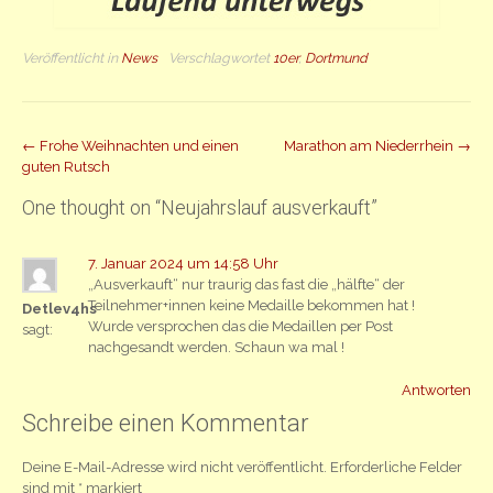
Veröffentlicht in
News
Verschlagwortet
10er
,
Dortmund
Beitrag
←
Frohe Weihnachten und einen
Marathon am Niederrhein
→
guten Rutsch
Navigation
One thought on “
Neujahrslauf ausverkauft
”
7. Januar 2024 um 14:58 Uhr
„Ausverkauft“ nur traurig das fast die „hälfte“ der
Teilnehmer+innen keine Medaille bekommen hat !
Detlev4hs
Wurde versprochen das die Medaillen per Post
sagt:
nachgesandt werden. Schaun wa mal !
Antworten
Schreibe einen Kommentar
Deine E-Mail-Adresse wird nicht veröffentlicht.
Erforderliche Felder
sind mit
*
markiert