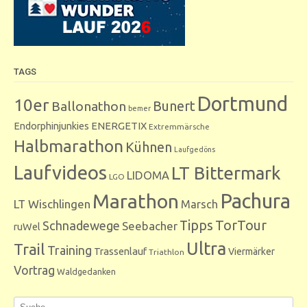
TAGS
Dortmund
10er
Bunert
Ballonathon
bemer
Endorphinjunkies
ENERGETIX
Extremmärsche
Halbmarathon
Kühnen
Laufgedöns
Laufvideos
LT Bittermark
LIDOMA
LGO
Marathon
Pachura
LT Wischlingen
Marsch
Tipps
TorTour
Schnadewege
Seebacher
ruWel
Ultra
Trail
Training
Trassenlauf
Viermärker
Triathlon
Vortrag
Waldgedanken