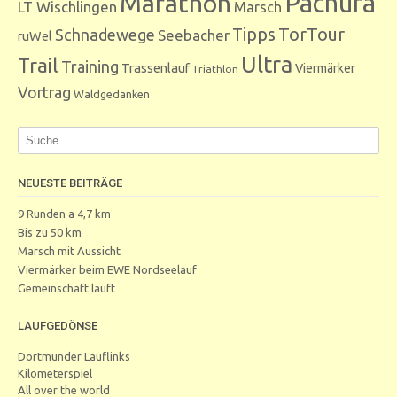
Marathon
Pachura
LT Wischlingen
Marsch
Tipps
TorTour
Schnadewege
Seebacher
ruWel
Ultra
Trail
Training
Trassenlauf
Viermärker
Triathlon
Vortrag
Waldgedanken
NEUESTE BEITRÄGE
9 Runden a 4,7 km
Bis zu 50 km
Marsch mit Aussicht
Viermärker beim EWE Nordseelauf
Gemeinschaft läuft
LAUFGEDÖNSE
Dortmunder Lauflinks
Kilometerspiel
All over the world