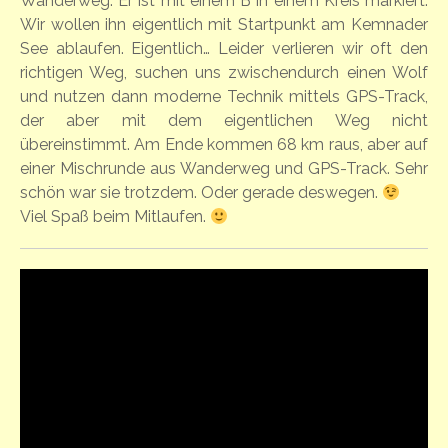
Wanderweg. Er ist mit einem B in einem Kreis markiert.
Wir wollen ihn eigentlich mit Startpunkt am Kemnader
See ablaufen. Eigentlich… Leider verlieren wir oft den
richtigen Weg, suchen uns zwischendurch einen Wolf
und nutzen dann moderne Technik mittels GPS-Track,
der aber mit dem eigentlichen Weg nicht
übereinstimmt. Am Ende kommen 68 km raus, aber auf
einer Mischrunde aus Wanderweg und GPS-Track. Sehr
schön war sie trotzdem. Oder gerade deswegen.
Viel Spaß beim Mitlaufen.