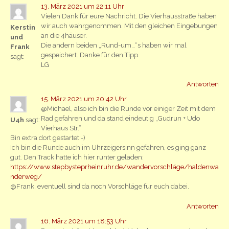
13. März 2021 um 22:11 Uhr
Vielen Dank für eure Nachricht. Die Vierhausstraße haben
wir auch wahrgenommen. Mit den gleichen Eingebungen
Kerstin
an die 4häuser.
und
Die andern beiden „Rund-um…“s haben wir mal
Frank
gespeichert. Danke für den Tipp.
sagt:
LG
Antworten
15. März 2021 um 20:42 Uhr
@Michael, also ich bin die Runde vor einiger Zeit mit dem
Rad gefahren und da stand eindeutig „Gudrun + Udo
U4h
sagt:
Vierhaus Str.“
Bin extra dort gestartet:-)
Ich bin die Runde auch im Uhrzeigersinn gefahren, es ging ganz
gut. Den Track hatte ich hier runter geladen:
https://www.stepbysteprheinruhr.de/wandervorschläge/haldenwa
nderweg/
@Frank, eventuell sind da noch Vorschläge für euch dabei.
Antworten
16. März 2021 um 18:53 Uhr