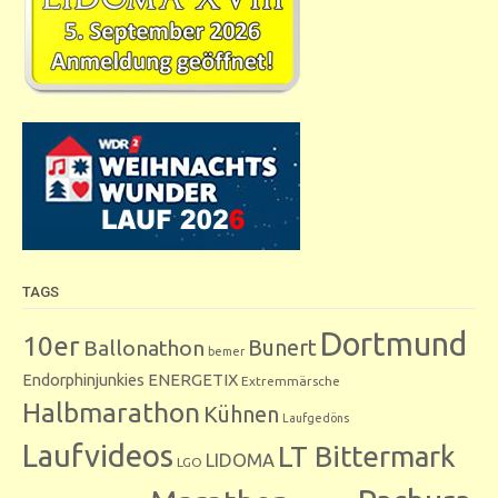
TAGS
Dortmund
10er
Bunert
Ballonathon
bemer
Endorphinjunkies
ENERGETIX
Extremmärsche
Halbmarathon
Kühnen
Laufgedöns
Laufvideos
LT Bittermark
LIDOMA
LGO