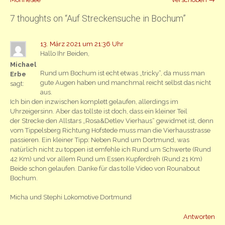
Navigation
7 thoughts on “
Auf Streckensuche in Bochum
”
13. März 2021 um 21:36 Uhr
Hallo Ihr Beiden,
Michael
Rund um Bochum ist echt etwas „tricky“, da muss man
Erbe
gute Augen haben und manchmal reicht selbst das nicht
sagt:
aus.
Ich bin den inzwischen komplett gelaufen, allerdings im
Uhrzeigersinn. Aber das tollste ist doch, dass ein kleiner Teil
der Strecke den Allstars „Rosa&Detlev Vierhaus“ gewidmet ist, denn
vom Tippelsberg Richtung Hofstede muss man die Vierhausstrasse
passieren. Ein kleiner Tipp: Neben Rund um Dortmund, was
natürlich nicht zu toppen ist emfehle ich Rund um Schwerte (Rund
42 Km) und vor allem Rund um Essen Kupferdreh (Rund 21 Km)
Beide schon gelaufen. Danke für das tolle Video von Rounabout
Bochum.
Micha und Stephi Lokomotive Dortmund
Antworten