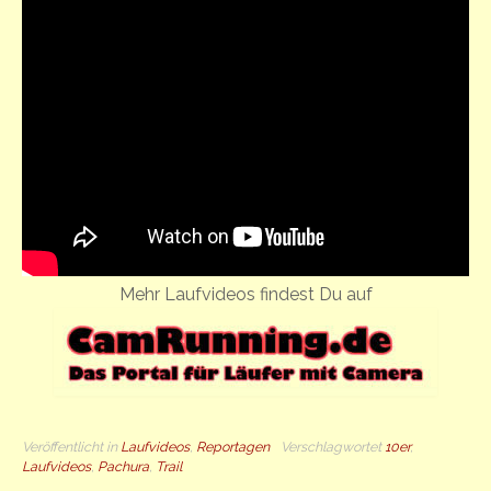
Mehr Laufvideos findest Du auf
Veröffentlicht in
Laufvideos
,
Reportagen
Verschlagwortet
10er
,
Laufvideos
,
Pachura
,
Trail