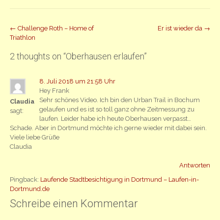
Beitrag
←
Challenge Roth – Home of
Er ist wieder da
→
Triathlon
Navigation
2 thoughts on “
Oberhausen erlaufen
”
8. Juli 2018 um 21:58 Uhr
Hey Frank
Sehr schönes Video. Ich bin den Urban Trail in Bochum
Claudia
gelaufen und es ist so toll ganz ohne Zeitmessung zu
sagt:
laufen. Leider habe ich heute Oberhausen verpasst…
Schade. Aber in Dortmund möchte ich gerne wieder mit dabei sein.
Viele liebe Grüße
Claudia
Antworten
Pingback:
Laufende Stadtbesichtigung in Dortmund – Laufen-in-
Dortmund.de
Schreibe einen Kommentar