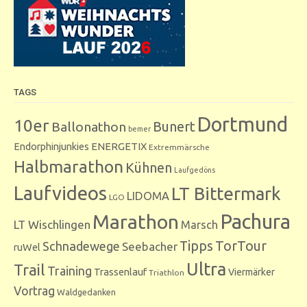
TAGS
Dortmund
10er
Bunert
Ballonathon
bemer
Endorphinjunkies
ENERGETIX
Extremmärsche
Halbmarathon
Kühnen
Laufgedöns
Laufvideos
LT Bittermark
LIDOMA
LGO
Marathon
Pachura
LT Wischlingen
Marsch
Tipps
TorTour
Schnadewege
Seebacher
ruWel
Ultra
Trail
Training
Trassenlauf
Viermärker
Triathlon
Vortrag
Waldgedanken