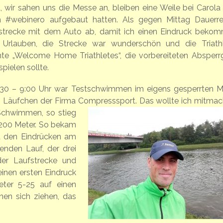
 wir sahen uns die Messe an, bleiben eine Weile bei Carola
n #webinero aufgebaut hatten. Als gegen Mittag Dauerr
adstrecke mit dem Auto ab, damit ich einen Eindruck beko
 Urlauben, die Strecke war wunderschön und die Triath
nte „Welcome Home Triathletes“, die vorbereiteten Absperrg
pielen sollte.
6:30 – 9:00 Uhr war Testschwimmen im eigens gesperrten M
s Läufchen der Firma Compresssport.
Das wollte ich mitmac
 Schwimmen, so stieg
1200 Meter. So bekam
d den Eindrücken am
enden Lauf, der drei
er Laufstrecke und
inen ersten Eindruck
eter 5-25 auf einen
en sich ziehen, das