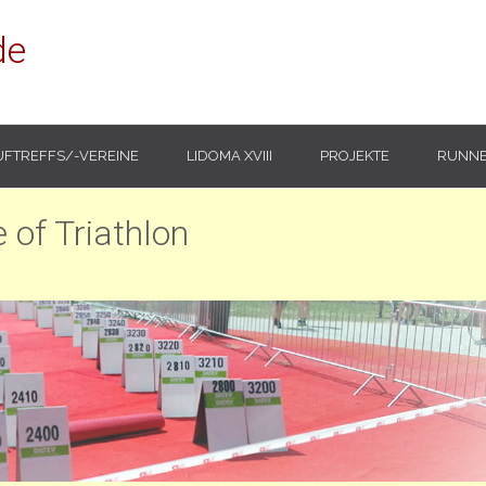
de
UFTREFFS/-VEREINE
LIDOMA XVIII
PROJEKTE
RUNNE
of Triathlon