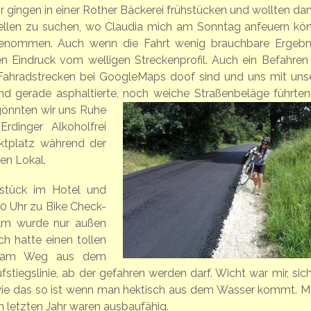
ir gingen in einer Rother Bäckerei frühstücken und wollten da
ellen zu suchen, wo Claudia mich am Sonntag anfeuern kön
tgenommen. Auch wenn die Fahrt wenig brauchbare Ergebn
 Eindruck vom welligen Streckenprofil. Auch ein Befahren
Fahradstrecken bei GoogleMaps doof sind und uns mit uns
d gerade asphaltierte, noch weiche Straßenbeläge führte
gönnten wir uns Ruhe
dinger Alkoholfrei
ktplatz während der
en Lokal.
stück im Hotel und
0 Uhr zu Bike Check-
Helm wurde nur außen
Ich hatte einen tollen
kt am Weg aus dem
iegslinie, ab der gefahren werden darf. Wicht war mir, sich
wie das so ist wenn man hektisch aus dem Wasser kommt. M
m letzten Jahr waren ausbaufähig.