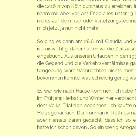
die 12:16 h von Köln durchaus zu erreichen. 
nahm mir aber vor, am Ende alles unter 13 
nichts auf dem Rad oder verletzungstechnis
mich jetzt ja nun nicht mehr.
So ging es dann am 28.6. mit Claudia und v
ist mir wichtig, daher hatten wir die Zeit a
eingebucht. Aus unseren Urlauben in den 19
die Gegend und die Verkehrsverhältnisse gan
Umgebung wäre Weihnachten nichts mehr z
bekommen konnte, was schwierig genug war
Es war wie nach Hause kommen. Ich liebe Mi
im Frühjahr, Herbst und Winter hier verbrac
dem Volks-Triathlon begonnen. Ich kaufte me
Herzogenaurach. Der Ironman in Roth damals
aber niemals daran gedacht, dass ich so e
hatte ich schon davon . So ein wenig Arroga