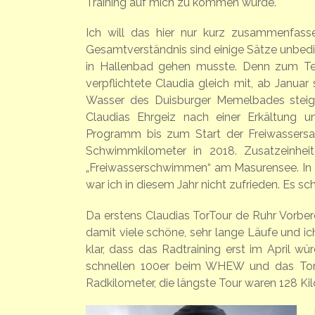
Training auf mich zu kommen würde.
Ich will das hier nur kurz zusammenfass
Gesamtverständnis sind einige Sätze unbedin
in Hallenbad gehen musste. Denn zum Term
verpflichtete Claudia gleich mit, ab Janu
Wasser des Duisburger Memelbades steigen 
Claudias Ehrgeiz nach einer Erkältung u
Programm bis zum Start der Freiwassersa
Schwimmkilometer in 2018. Zusatzeinhe
„Freiwasserschwimmen“ am Masurensee. In 
war ich in diesem Jahr nicht zufrieden. Es sc
Da erstens Claudias TorTour de Ruhr Vorbe
damit viele schöne, sehr lange Läufe und ic
klar, dass das Radtraining erst im April 
schnellen 100er beim WHEW und das Tor
Radkilometer, die längste Tour waren 128 Ki