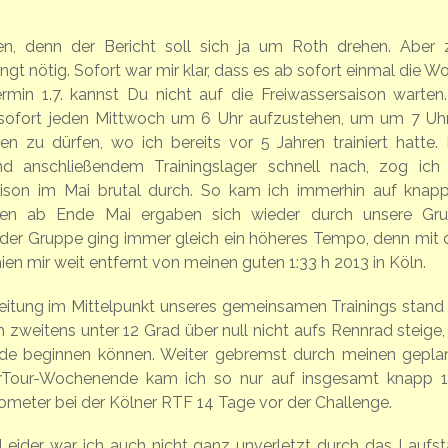
en, denn der Bericht soll sich ja um Roth drehen. Aber
gt nötig. Sofort war mir klar, dass es ab sofort einmal die W
in 1.7. kannst Du nicht auf die Freiwassersaison warten.
ar sofort jeden Mittwoch um 6 Uhr aufzustehen, um um 7 Uhr
zu dürfen, wo ich bereits vor 5 Jahren trainiert hatte. 
nd anschließendem Trainingslager schnell nach, zog ich
ison im Mai brutal durch. So kam ich immerhin auf knap
iten ab Ende Mai ergaben sich wieder durch unsere Gr
der Gruppe ging immer gleich ein höheres Tempo, denn mit
hien mir weit entfernt von meinen guten 1:33 h 2013 in Köln.
reitung im Mittelpunkt unseres gemeinsamen Trainings stand
h zweitens unter 12 Grad über null nicht aufs Rennrad steige,
würde beginnen können. Weiter gebremst durch meinen gepla
Tour-Wochenende kam ich so nur auf insgesamt knapp 
lometer bei der Kölner RTF 14 Tage vor der Challenge.
Leider war ich auch nicht ganz unverletzt durch das Laufst