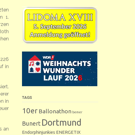
zten
m 1.
rzen
Roth
chen
W226
f in
ert.
erer
TAGS
n in
euer
10er
Ballonathon
bemer
Dortmund
Bunert
s an
Endorphinjunkies
ENERGETIX