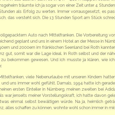
Insgeheim träumte ich ja sogar von einer Zeit unter 4 Stunden.
Stunden als Erfolg zu werten. Immer vorrausgesetzt, es pass
ch, das versteht sich. Die 13 Stunden Sport am Stück schre
ollgepacktem Auto nach Mittelfranken. Die Vorbereitung vor
usreichend geplant und uns in einem Hotel an der Messe in Nürn
90ern und 2000ern im fränkischen Seenland bei Roth kannten
z gut, somit war die Lage ideal. In Roth selbst und der näh
u bekommen gewesen. Und ich musste ja klären, wie ich 
.
ttelfranken, viele Nebenurlaube mit unseren Kindern hatten
ht und uns immer wohl gefühlt. Damals, 1994 hatte ich gerade
inen ersten Einteiler in Nürnberg, meinen zweiten bei Adida
 war jenseits meiner Vorstellungskraft, ich hatte davon gel
twas einmal selbst bewältigen würde. Na ja, heimlich getr
nz, alles schaffen zu können, wohnte wohl schon immer in mir.