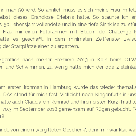
enn man 50 wird. So ähnlich muss es sich meine Frau im let
st dieses Grandiose Erlebnis hatte. So staunte ich a
50.Lebensjahr vollendete und in eine tiefe Sinnkrise zu stü
te Frau mir einen Fotorahmen mit Bildern der Challenge 
tte es geschafft, in dem minimalen Zeitfenster zwis
r Startplätze einen zu ergattern.
igentlich nach meiner Premiere 2013 in Köln beim CT
en und Schwimmen, zu wenig hatte mich der öde Zieleinlau
em ersten Ironman in Hamburg wurde das wieder thematisi
. DAs stand für mich fest. Vielleicht noch Klagenfurth in uns
hatte auch Claudia ein Rennrad und ihren ersten Kurz-Triathlo
an 70.3 im September 2018 gemeinsam auf Rügen gebucht. T
18.
ell von einem „vergifteten Geschenk“, denn mir war klar, wa