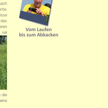
nach
nte.
isse
 des
eren
n,
sei
 die
eine