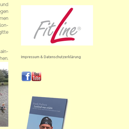
 und
egen
mmen
lon-
itte
ain-
Impressum & Datenschutzerklärung
hen.