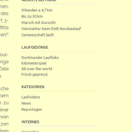
men.
9 Runden a 4,7 km
 des
Bis zu 50 km
t 3-
Marsch mit Aussicht
itte
Viermärker beim EWE Nordseelauf
en!“
Gemeinschaft läuft
LAUFGEDÖNSE
our-
Dortmunder Lauflinks
ange
Kilometerspiel
iele
All over the world
Frisch gepresst
.
KATEGORIEN
sche
inem
Laufvideos
n zu
News
iner
Reportagen
hren
INTERNES
tzen
ären
Anmelden