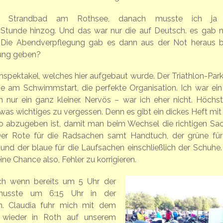
m Strandbad am Rothsee, danach musste ich ja 
 Stunde hinzog. Und das war nur die auf Deutsch. es gab 
n. Die Abendverpflegung gab es dann aus der Not heraus 
tung geben?
spektakel, welches hier aufgebaut wurde. Der Triathlon-Park
e am Schwimmstart, die perfekte Organisation. Ich war ein 
h nur ein ganz kleiner. Nervös – war ich eher nicht. Höchst
as wichtiges zu vergessen. Denn es gibt ein dickes Heft mit
o abzugeben ist, damit man beim Wechsel die richtigen Sa
Der Rote für die Radsachen samt Handtuch, der grüne für
nd der blaue für die Laufsachen einschließlich der Schuhe.
 Chance also, Fehler zu korrigieren.
uch wenn bereits um 5 Uhr der
musste um 6:15 Uhr in der
 Claudia fuhr mich mit dem
 wieder in Roth auf unserem