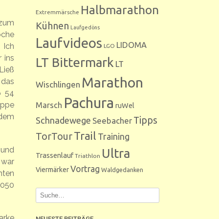
Halbmarathon
Extremmärsche
 zum
Kühnen
Laufgedöns
oche
Laufvideos
LIDOMA
 Ich
LGO
 ins
LT Bittermark
LT
Ließ
Marathon
 das
Wischlingen
p 54
Pachura
uppe
Marsch
ruWel
 dem
Tipps
Schnadewege
Seebacher
Trail
TorTour
Training
 und
Ultra
Trassenlauf
Triathlon
 war
Vortrag
Viermärker
Waldgedanken
nten
1050
arke
NEUESTE BEITRÄGE