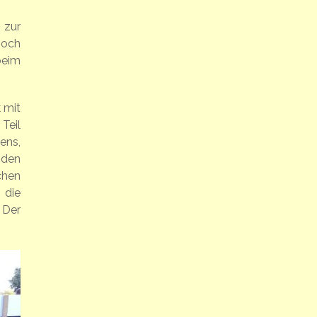
zur
noch
beim
 mit
Teil
ens,
 den
chen
 die
 Der