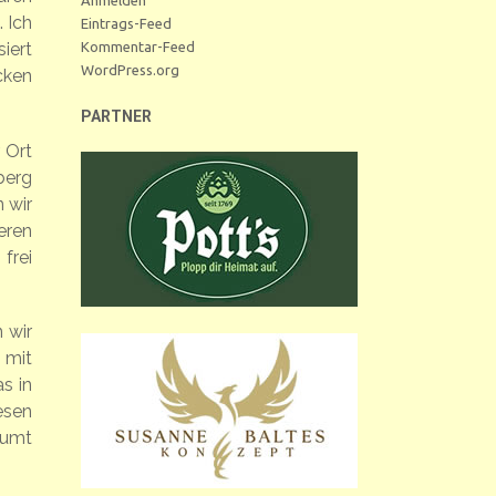
 Ich
Eintrags-Feed
Kommentar-Feed
iert
WordPress.org
cken
PARTNER
 Ort
berg
 wir
eren
frei
 wir
 mit
s in
esen
äumt