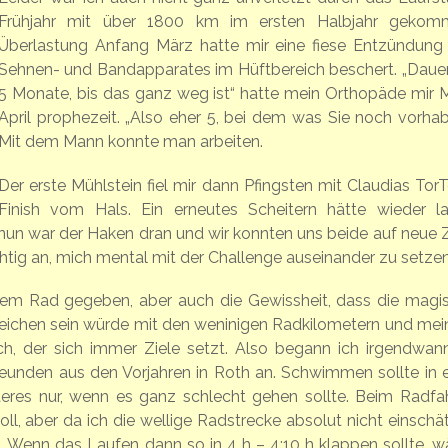
Frühjahr mit über 1800 km im ersten Halbjahr gekom
Überlastung Anfang März hatte mir eine fiese Entzündung
Sehnen- und Bandapparates im Hüftbereich beschert. „Dauer
5 Monate, bis das ganz weg ist“ hatte mein Orthopäde mir M
April prophezeit. „Also eher 5, bei dem was Sie noch vorhab
Mit dem Mann konnte man arbeiten.
Der erste Mühlstein fiel mir dann Pfingsten mit Claudias TorT
Finish vom Hals. Ein erneutes Scheitern hätte wieder l
nun war der Haken dran und wir konnten uns beide auf neue Z
 richtig an, mich mental mit der Challenge auseinander zu setzen
dem Rad gegeben, aber auch die Gewissheit, dass die magi
rreichen sein würde mit den weninigen Radkilometern und me
sch, der sich immer Ziele setzt. Also begann ich irgendwan
eunden aus den Vorjahren in Roth an. Schwimmen sollte in e
zteres nur, wenn es ganz schlecht gehen sollte. Beim Radfa
l, aber da ich die wellige Radstrecke absolut nicht einschä
h. Wenn das Laufen dann so in 4 h – 4:10 h klappen sollte, w