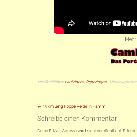
Mehr 
Veröffentlicht in
Laufvideos
,
Reportagen
Verschlagworte
Beitrag
←
43 km lang Hoppe Reiter in Hamm
Navigation
Schreibe einen Kommentar
Deine E-Mail-Adresse wird nicht veröffentlicht.
Erforde