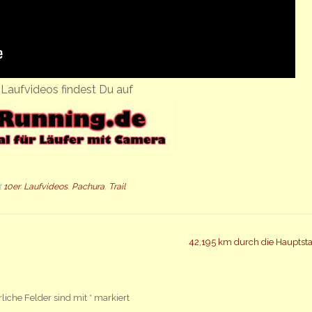
Laufvideos findest Du auf
t
10er
,
Laufvideos
,
Pachura
,
Trail
42,195 km durch die Hauptst
rliche Felder sind mit
*
markiert