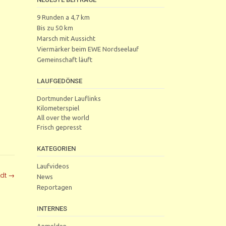
9 Runden a 4,7 km
Bis zu 50 km
Marsch mit Aussicht
Viermärker beim EWE Nordseelauf
Gemeinschaft läuft
LAUFGEDÖNSE
Dortmunder Lauflinks
Kilometerspiel
All over the world
Frisch gepresst
KATEGORIEN
Laufvideos
adt
→
News
Reportagen
INTERNES
Anmelden