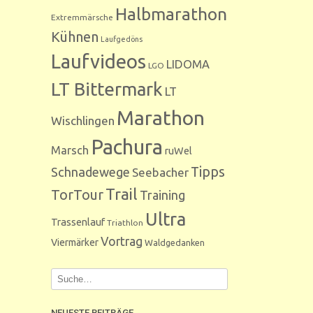
Halbmarathon
Extremmärsche
Kühnen
Laufgedöns
Laufvideos
LIDOMA
LGO
LT Bittermark
LT
Marathon
Wischlingen
Pachura
Marsch
ruWel
Tipps
Schnadewege
Seebacher
Trail
TorTour
Training
Ultra
Trassenlauf
Triathlon
Vortrag
Viermärker
Waldgedanken
NEUESTE BEITRÄGE