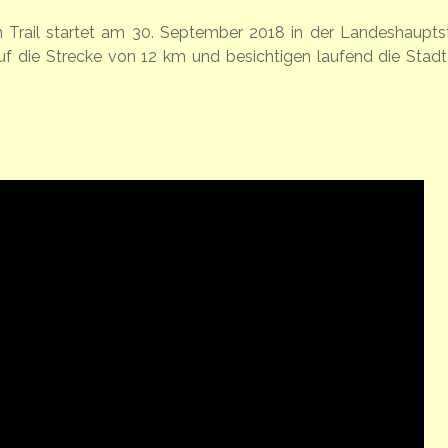
 Trail startet am 30. September 2018 in der Landeshaupts
f die Strecke von 12 km und besichtigen laufend die Stad