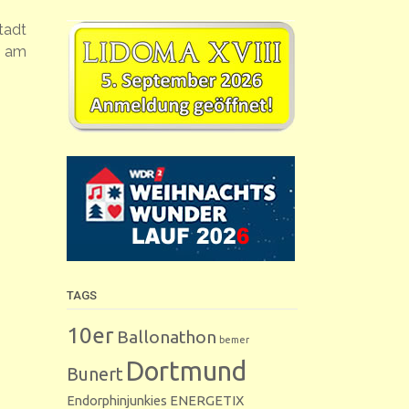
tadt
t am
TAGS
10er
Ballonathon
bemer
Dortmund
Bunert
Endorphinjunkies
ENERGETIX