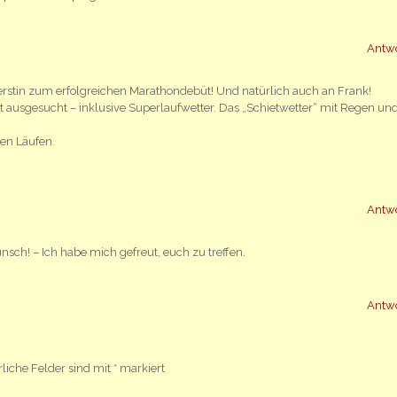
Antw
rstin zum erfolgreichen Marathondebüt! Und natürlich auch an Frank!
 ausgesucht – inklusive Superlaufwetter. Das „Schietwetter“ mit Regen und
gen Läufen.
Antw
ch! – Ich habe mich gefreut, euch zu treffen.
Antw
rliche Felder sind mit
*
markiert