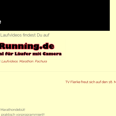
Laufvideos findest Du auf
t
Laufvideos
,
Marathon
,
Pachura
TV Flerke freut sich auf den 18. 
 Marathondebüt!
 praktisch vorprogrammiert!!