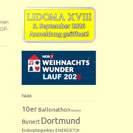
önen
TOP-
TAGS
10er
Ballonathon
bemer
Dortmund
Bunert
Endorphinjunkies
ENERGETIX