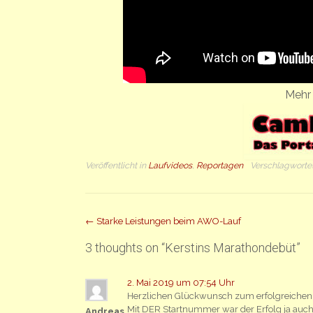
Mehr 
Veröffentlicht in
Laufvideos
,
Reportagen
Verschlagworte
Beitrag
←
Starke Leistungen beim AWO-Lauf
Navigation
3 thoughts on “
Kerstins Marathondebüt
”
2. Mai 2019 um 07:54 Uhr
Herzlichen Glückwunsch zum erfolgreichen
Mit DER Startnummer war der Erfolg ja auch
Andreas