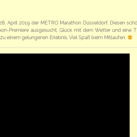
28. April 2019 der METRO Marathon Düsseldorf. Diesen sch
thon-Premiere ausgesucht. Glück mit dem Wetter und eine 
u einem gelungenen Erlebnis. Viel Spaß beim Mitlaufen.