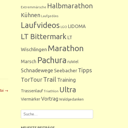
Halbmarathon
Extremmärsche
Kühnen
Laufgedöns
Laufvideos
LIDOMA
LGO
LT Bittermark
LT
Marathon
Wischlingen
Pachura
Marsch
ruWel
Tipps
Schnadewege
Seebacher
Trail
TorTour
Training
Ultra
Trassenlauf
Mai
→
Triathlon
Vortrag
Viermärker
Waldgedanken
NEUESTE BEITRÄGE