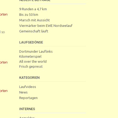
9 Runden a 4,7 km
orten
Bis zu 50 km
Marsch mit Aussicht
Viermärker beim EWE Nordseelauf
Gemeinschaft läuft
 so
LAUFGEDÖNSE
Dortmunder Lauflinks
Kilometerspiel
All over the world
orten
Frisch gepresst
KATEGORIEN
Laufvideos
orten
News
Reportagen
INTERNES
Anmelden