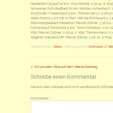
Herdecker Citylauf 10 km: Jörg Hohnke, 0:51:42, 8. M55
Schwerter Ruhrstadtlauf 10 km: Nicklars Achenbach, 0
Kirchlinder Friedenslauf 5 km: Thomas Karcz, 0:26:50,
Heiko Thoms, 1:00:08, 9. M40. HM: Kai Klimkiewicz, 1:4
Mönchengladbach Marathon: Marcel Zöllner, 3:36:00, 
Campuslauf Dortmund 5 km: Timm Fanselow, 0:21:02, 
M30; Marcel Zöllner, 0:42:51, 2. M35; Thomas Karcz, 0:4
Hagener Volkslauf HM: Marcel Zöllner, 1:48:16, 4. M35
Veröffentlicht in
News
Verschlagwortet
Dortmund
,
LT Bi
Beitrag
←
Ein privater Ultra auf dem Werse Radweg
Navigation
Schreibe einen Kommentar
Deine E-Mail-Adresse wird nicht veröffentlicht.
Erforde
Kommentar
*