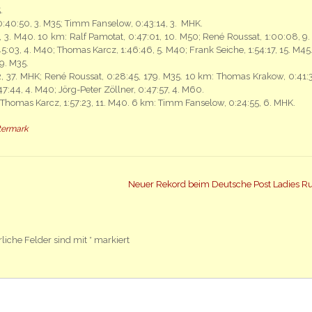
.
:40:50, 3. M35; Timm Fanselow, 0:43:14, 3. MHK.
 3. M40. 10 km: Ralf Pamotat, 0:47:01, 10. M50; René Roussat, 1:00:08, 9.
5:03, 4. M40; Thomas Karcz, 1:46:46, 5. M40; Frank Seiche, 1:54:17, 15. M45
9. M35.
37. MHK; René Roussat, 0:28:45, 179. M35. 10 km: Thomas Krakow, 0:41:3
7:44, 4. M40; Jörg-Peter Zöllner, 0:47:57, 4. M60.
; Thomas Karcz, 1:57:23, 11. M40. 6 km: Timm Fanselow, 0:24:55, 6. MHK.
ttermark
Neuer Rekord beim Deutsche Post Ladies R
rliche Felder sind mit
*
markiert