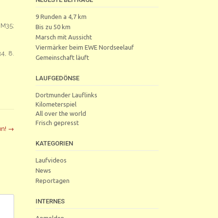
9 Runden a 4,7 km
 M35;
Bis zu 50 km
.
Marsch mit Aussicht
Viermärker beim EWE Nordseelauf
4, 8.
Gemeinschaft läuft
LAUFGEDÖNSE
Dortmunder Lauflinks
Kilometerspiel
All over the world
Frisch gepresst
un!
→
KATEGORIEN
Laufvideos
News
Reportagen
INTERNES
Anmelden