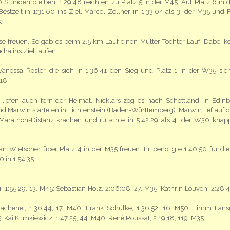
Stunden bleiben, 1:29:48 reichten zu Platz 5 in der M45. Auf Platz 6 in d
Bestzeit in 1:31:00 ins Ziel. Marcel Zöllner in 1:33:04 als 3. der M35 und 
.
se freuen. So gab es beim 2,5 km Lauf einen Mutter-Tochter Lauf. Dabei k
ra ins Ziel laufen.
anessa Rösler, die sich in 1:36:41 den Sieg und Platz 1 in der W35 sich
18.
 liefen auch fern der Heimat. Nicklars zog es nach Schottland. In Edin
 und Marwin starteten in Lichtenstein (Baden-Württemberg). Marwin lief auf d
il-Marathon-Distanz krachen und rutschte in 5:42:29 als 4. der W30 kna
an Wietscher über Platz 4 in der M35 freuen. Er benötigte 1:40:50 für di
in 1:54:35.
1:55:29, 13. M45; Sebastian Holz, 2:06:08, 27. M35; Kathrin Louven, 2:28:42
Hachenei, 1:36:44, 17. M40; Frank Schülke, 1:36:52, 16. M50; Timm Fans
 Kai Klimkiewicz, 1:47:25, 44. M40; René Roussat, 2:19:18, 119. M35.