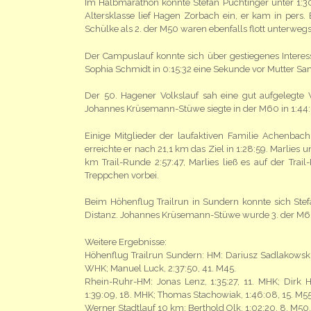
Im Halbmarathon konnte Stefan Puchtinger unter 1:30 
Altersklasse lief Hagen Zorbach ein, er kam in pers. 
Schülke als 2. der M50 waren ebenfalls flott unterwegs
Der Campuslauf konnte sich über gestiegenes Interes
Sophia Schmidt in 0:15:32 eine Sekunde vor Mutter Sand
Der 50. Hagener Volkslauf sah eine gut aufgelegte V
Johannes Krüsemann-Stüwe siegte in der M60 in 1:44:
Einige Mitglieder der laufaktiven Familie Achenbach
erreichte er nach 21,1 km das Ziel in 1:28:59. Marlies
km Trail-Runde 2:57:47, Marlies ließ es auf der Tra
Treppchen vorbei.
Beim Höhenflug Trailrun in Sundern konnte sich Stef
Distanz. Johannes Krüsemann-Stüwe wurde 3. der M60 
Weitere Ergebnisse:
Höhenflug Trailrun Sundern: HM: Dariusz Sadlakowski, 
WHK; Manuel Luck, 2:37:50, 41. M45.
Rhein-Ruhr-HM: Jonas Lenz, 1:35:27, 11. MHK; Dirk 
1:39:09, 18. MHK; Thomas Stachowiak, 1:46:08, 15. M55;
Werner Stadtlauf 10 km: Berthold Olk, 1:02:20, 8. M50.