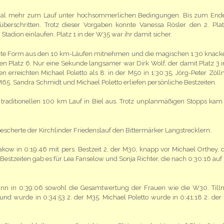
nmal mehr zum Lauf unter hochsommerlichen Bedingungen. Bis zum End
erschritten. Trotz dieser Vorgaben konnte Vanessa Rösler den 2. Pla
tadion einlaufen. Platz 1 in der W35 war ihr damit sicher.
gute Form aus den 10 km-Läufen mitnehmen und die magischen 1:30 knacke
n Platz 6. Nur eine Sekunde langsamer war Dirk Wolf, der damit Platz 3 i
n erreichten Michael Poletto als 8. in der M50 in 1:30:35, Jörg-Peter Zölln
r M65. Sandra Schmidt und Michael Poletto erliefen persönliche Bestzeiten.
raditionellen 100 km Lauf in Biel aus. Trotz unplanmäßigen Stopps kam 
bescherte der Kirchlinder Friedenslauf den Bittermärker Langstrecklern.
 in 0:19:46 mit pers. Bestzeit 2. der M30, knapp vor Michael Orthey, d
Bestzeiten gab es für Lea Fanselow und Sonja Richter, die nach 0:30:16 auf 
ann in 0:39:06 sowohl die Gesamtwertung der Frauen wie die W30. Til
und wurde in 0:34:53 2. der M35. Michael Poletto wurde in 0:41:18 2. der