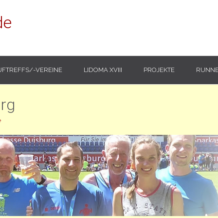
de
UFTREFFS/-VEREINE
LIDOMA XVIII
PROJEKTE
RUNNE
urg
e