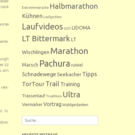
ieser
Halbmarathon
Frank
Extremmärsche
Kühnen
Laufgedöns
Laufvideos
onnte
LIDOMA
LGO
LT Bittermark
LT
erte.
Marathon
Wischlingen
burgh
Pachura
Marsch
ruWel
er 22
pp am
Tipps
Schnadewege
Seebacher
Trail
TorTour
Training
e HM-
Ultra
Trassenlauf
Triathlon
Vortrag
Viermärker
Waldgedanken
, 11.
elow,
NEUESTE BEITRÄGE