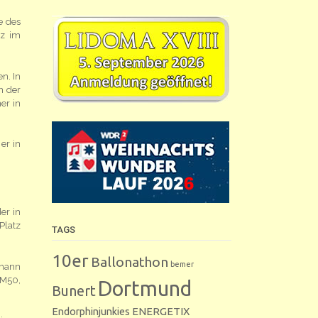
e des
tz im
n. In
n der
er in
er in
er in
Platz
TAGS
10er
Ballonathon
bemer
lmann
 M50,
Dortmund
Bunert
Endorphinjunkies
ENERGETIX