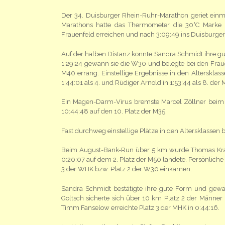
Der 34. Duisburger Rhein-Ruhr-Marathon geriet ei
Marathons hatte das Thermometer die 30°C Marke üb
Frauenfeld erreichen und nach 3:09:49 ins Duisburger S
Auf der halben Distanz konnte Sandra Schmidt ihre 
1:29:24 gewann sie die W30 und belegte bei den Fraue
M40 errang. Einstellige Ergebnisse in den Altersklasse
1:44:01 als 4. und Rüdiger Arnold in 1:53:44 als 8. de
Ein Magen-Darm-Virus bremste Marcel Zöllner beim t
10:44:48 auf den 10. Platz der M35.
Fast durchweg einstellige Plätze in den Altersklassen 
Beim August-Bank-Run über 5 km wurde Thomas Krakow
0:20:07 auf dem 2. Platz der M50 landete. Persönliche 
3 der WHK bzw. Platz 2 der W30 einkamen.
Sandra Schmidt bestätigte ihre gute Form und gew
Goltsch sicherte sich über 10 km Platz 2 der Männer 
Timm Fanselow erreichte Platz 3 der MHK in 0:44:16.