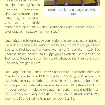
mitgebracht hat und wir
so ein noch größeres
Laufteam geworden
Barbara Meier und Lucy Diakovska
sind. Gemeinsam einen
(MMP)
tollen Tag zu erleben
und es am Ende
gemeinsam zu schaffen – das macht den Deutsche Post Ladies Run
so einzigartig “, so Lucy nach dem Lauf.
Unterstützung bekam Lucy von Model und Schauspielerin Barbara
Meier. Die passionierte Läuferin, die bereits im Premierenjahr beim
Deutsche Post Ladies Run dabei war, ging für das Team ALDI Süd
über die 10 KM an den Start. Tipps gab es von der Germany’s Next
Topmodel Gewinnerin vor dem Lauf: „Geht es nicht zu schnell an
und vor allem genießt es!“
Den Sieg über die 5 km-Distanz sicherte sich in sensationeller Zeit
Claudia Schneider vom LT DSHS Köln in 00:19:43 h. Zweite wurde
Liz Roche vom TV Refrath in 00:21:09 h. Der dritte Platz über die 5
km ging an Doris Remshagen ebenfalls vom TV Refrath (00:21:44
h). Über die 10 km siegte wie auch im Vorjahr Sigrid Bühler vom
LAZ PUMA Rhein-Sieg in 00:42:14 h vor Karolin Klumb vom NMSU
(00:43:30 h) und Nadine Trampenau (00:46:23 h).