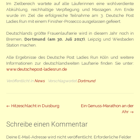
Im Zielbereich wartete auf alle Läuferinnen eine wohlverdiente
Abkühlung, reichhaltige Verpflegung und Massagen. Am Ende
wurde im Ziel die erfolgreiche Teilnahme am 3. Deutsche Post
Ladies Run mit einem Finisher-Prosecco ausgelassen gefeiert.
Deutschlands größte Frauenlaufserie wird in diesem Jahr noch in
Bremen,
Dortmund (am 30. Juli 2017)
, Leipzig und Wiesbaden
Station machen.
Alle Ergebnisse des Deutsche Post Ladies Run Köln und weitere
Informationen zur deutschlandweiten Laufserie finden Sie unter:
www.deutschepost-ladiesrun.de
Veröffentlicht in
News
Verschlagwortet
Dortmund
Beitrag
←
Hitzeschlacht in Duisburg
Ein Genuss-Marathon an der
Ahr
→
Navigation
Schreibe einen Kommentar
Deine E-Mail-Adresse wird nicht veröffentlicht.
Erforderliche Felder