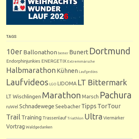
TAGS
Dortmund
10er
Bunert
Ballonathon
bemer
Endorphinjunkies
ENERGETIX
Extremmärsche
Halbmarathon
Kühnen
Laufgedöns
Laufvideos
LT Bittermark
LIDOMA
LGO
Marathon
Pachura
LT Wischlingen
Marsch
Tipps
TorTour
Schnadewege
Seebacher
ruWel
Ultra
Trail
Training
Trassenlauf
Viermärker
Triathlon
Vortrag
Waldgedanken