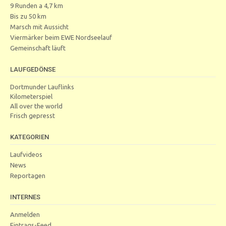
9 Runden a 4,7 km
Bis zu 50 km
Marsch mit Aussicht
Viermärker beim EWE Nordseelauf
Gemeinschaft läuft
LAUFGEDÖNSE
Dortmunder Lauflinks
Kilometerspiel
All over the world
Frisch gepresst
KATEGORIEN
Laufvideos
News
Reportagen
INTERNES
Anmelden
Eintrags-Feed