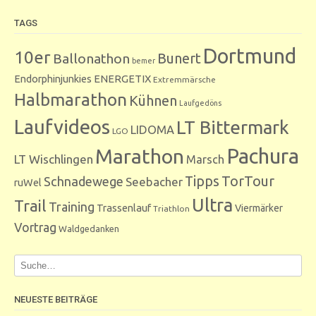
TAGS
Dortmund
10er
Bunert
Ballonathon
bemer
Endorphinjunkies
ENERGETIX
Extremmärsche
Halbmarathon
Kühnen
Laufgedöns
Laufvideos
LT Bittermark
LIDOMA
LGO
Marathon
Pachura
LT Wischlingen
Marsch
Tipps
TorTour
Schnadewege
Seebacher
ruWel
Ultra
Trail
Training
Trassenlauf
Viermärker
Triathlon
Vortrag
Waldgedanken
NEUESTE BEITRÄGE