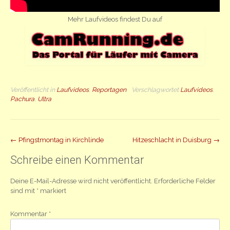
Mehr Laufvideos findest Du auf
Veröffentlicht in
Laufvideos
,
Reportagen
Verschlagwortet
Laufvideos
,
Pachura
,
Ultra
Beitrag
←
Pfingstmontag in Kirchlinde
Hitzeschlacht in Duisburg
→
Navigation
Schreibe einen Kommentar
Deine E-Mail-Adresse wird nicht veröffentlicht.
Erforderliche Felder
sind mit
*
markiert
Kommentar
*