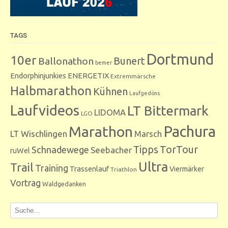
TAGS
Dortmund
10er
Bunert
Ballonathon
bemer
Endorphinjunkies
ENERGETIX
Extremmärsche
Halbmarathon
Kühnen
Laufgedöns
Laufvideos
LT Bittermark
LIDOMA
LGO
Marathon
Pachura
LT Wischlingen
Marsch
Tipps
TorTour
Schnadewege
Seebacher
ruWel
Ultra
Trail
Training
Trassenlauf
Viermärker
Triathlon
Vortrag
Waldgedanken