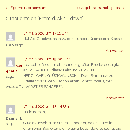
Beitrag
←
#gemeinsameinsam
Jetzt geht’s erst richtig los
→
Navigation
5 thoughts on “
From dusk till dawn
”
17. Mai 2020 um 17:11 Uhr
Hut Ab. Glückwunsch zu den Hundert Kilometern. Klasse.
Udo
sagt:
Antworten
17. Mai 2020 um 19:06 Uhr
… da schließe ich mich meinem großen Bruder doch glatt
der
an. RESPEKT zu dieser Leistung KERSTIN !!!
4haus
HERZLICHEN GLÜCKWUNSCH !!! Dem Shirt nach zu
sagt:
urteilen war FRANK schon einen Schritt voraus, der
wusste DU WIRST ES SCHAFFEN.
Antworten
17. Mai 2020 um 23:44 Uhr
Hallo Kerstin,
Danny H.
Glückwunsch zum ersten Hunderter, das ist auch in
sagt:
erfahrener Begleitung eine ganz besondere Leistung, die