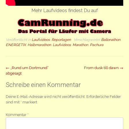
Mehr Laufvideos findest Du auf
Veröffentlicht in
Laufvideos
,
Reportagen
Verschlagwortet
Ballonathon
,
ENERGETIX
,
Halbmarathon
,
Laufvideos
,
Marathon
,
Pachura
Beitrag
←
„Rund um Dortmund“
From dusk till dawn
→
abgesagt
Navigation
Schreibe einen Kommentar
Deine E-Mail-Adresse wird nicht veröffentlicht.
Erforderliche Felder
sind mit
*
markiert
Kommentar
*