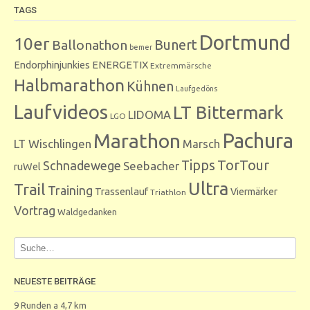
TAGS
Dortmund
10er
Bunert
Ballonathon
bemer
Endorphinjunkies
ENERGETIX
Extremmärsche
Halbmarathon
Kühnen
Laufgedöns
Laufvideos
LT Bittermark
LIDOMA
LGO
Marathon
Pachura
LT Wischlingen
Marsch
Tipps
TorTour
Schnadewege
Seebacher
ruWel
Ultra
Trail
Training
Trassenlauf
Viermärker
Triathlon
Vortrag
Waldgedanken
NEUESTE BEITRÄGE
9 Runden a 4,7 km