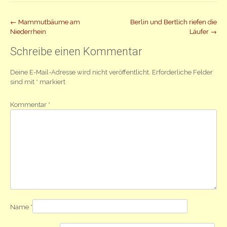
Beitrag
←
Mammutbäume am
Berlin und Bertlich riefen die
Niederrhein
Läufer
→
Navigation
Schreibe einen Kommentar
Deine E-Mail-Adresse wird nicht veröffentlicht.
Erforderliche Felder
sind mit
*
markiert
Kommentar
*
Name
*