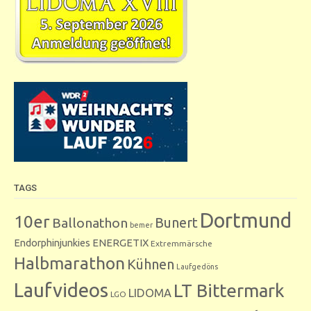
TAGS
Dortmund
10er
Bunert
Ballonathon
bemer
Endorphinjunkies
ENERGETIX
Extremmärsche
Halbmarathon
Kühnen
Laufgedöns
Laufvideos
LT Bittermark
LIDOMA
LGO