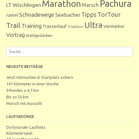
Marathon
Pachura
LT Wischlingen
Marsch
Tipps
TorTour
Schnadewege
Seebacher
ruWel
Ultra
Trail
Training
Trassenlauf
Viermärker
Triathlon
Vortrag
Waldgedanken
NEUESTE BEITRÄGE
Jetzt mitmachen & Startplatz sichern
141 Kilometer in einer Woche
9 Runden a 4,7 km
Bis zu 50 km
Marsch mit Aussicht
LAUFGEDÖNSE
Dortmunder Lauflinks
Kilometerspiel
All over the world