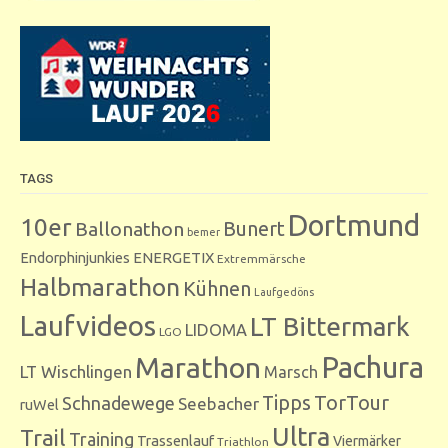
TAGS
Dortmund
10er
Bunert
Ballonathon
bemer
Endorphinjunkies
ENERGETIX
Extremmärsche
Halbmarathon
Kühnen
Laufgedöns
Laufvideos
LT Bittermark
LIDOMA
LGO
Marathon
Pachura
LT Wischlingen
Marsch
Tipps
TorTour
Schnadewege
Seebacher
ruWel
Ultra
Trail
Training
Trassenlauf
Viermärker
Triathlon