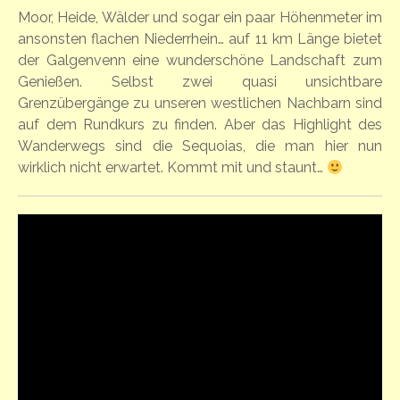
Moor, Heide, Wälder und sogar ein paar Höhenmeter im
ansonsten flachen Niederrhein… auf 11 km Länge bietet
der Galgenvenn eine wunderschöne Landschaft zum
Genießen. Selbst zwei quasi unsichtbare
Grenzübergänge zu unseren westlichen Nachbarn sind
auf dem Rundkurs zu finden. Aber das Highlight des
Wanderwegs sind die Sequoias, die man hier nun
wirklich nicht erwartet. Kommt mit und staunt…