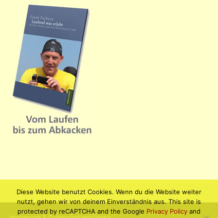
Diese Website benutzt Cookies. Wenn du die Website weiter
nutzt, gehen wir von deinem Einverständnis aus. This site is
protected by reCAPTCHA and the Google
Privacy Policy
and
Impressum & Datenschutzerklärung