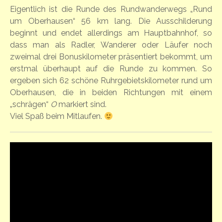
Eigentlich ist die Runde des Rundwanderwegs „Rund
um Oberhausen“ 56 km lang. Die Ausschilderung
beginnt und endet allerdings am Hauptbahnhof, so
dass man als Radler, Wanderer oder Läufer noch
zweimal drei Bonuskilometer präsentiert bekommt, um
erstmal überhaupt auf die Runde zu kommen. So
ergeben sich 62 schöne Ruhrgebietskilometer rund um
Oberhausen, die in beiden Richtungen mit einem
„schrägen“
O
markiert sind.
Viel Spaß beim Mitlaufen.