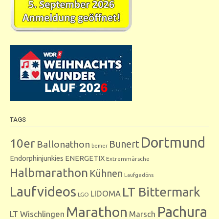
TAGS
Dortmund
10er
Bunert
Ballonathon
bemer
Endorphinjunkies
ENERGETIX
Extremmärsche
Halbmarathon
Kühnen
Laufgedöns
Laufvideos
LT Bittermark
LIDOMA
LGO
Marathon
Pachura
LT Wischlingen
Marsch