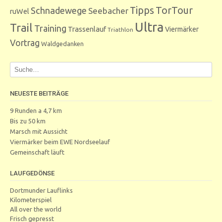
Tipps
TorTour
Schnadewege
Seebacher
ruWel
Ultra
Trail
Training
Trassenlauf
Viermärker
Triathlon
Vortrag
Waldgedanken
NEUESTE BEITRÄGE
9 Runden a 4,7 km
Bis zu 50 km
Marsch mit Aussicht
Viermärker beim EWE Nordseelauf
Gemeinschaft läuft
LAUFGEDÖNSE
Dortmunder Lauflinks
Kilometerspiel
All over the world
Frisch gepresst