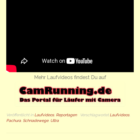
Mehr Laufvideos findest Du auf
Veröffentlicht in
Laufvideos
,
Reportagen
Verschlagwortet
Laufvideos
,
Pachura
,
Schnadewege
,
Ultra