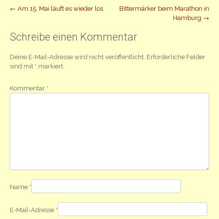
Beitrag
←
Am 15. Mai läuft es wieder los
Bittermärker beim Marathon in
Hamburg
→
Navigation
Schreibe einen Kommentar
Deine E-Mail-Adresse wird nicht veröffentlicht.
Erforderliche Felder
sind mit
*
markiert
Kommentar
*
Name
*
E-Mail-Adresse
*