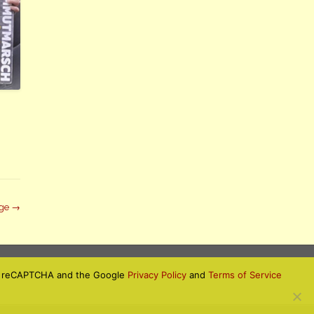
äge
→
 by reCAPTCHA and the Google
Privacy Policy
and
Terms of Service