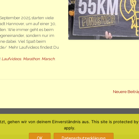
 September 2025 starten viele
dt Hannover, um auf einer 30,
nden. Wie immer geht es beim
geneinander, sondern nur im
rne dabei. Viel Spaß beim
de/ Mehr Laufvideos findest Du
t
Laufvideos
,
Marathon
,
Marsch
,
Neuere Beitr
tzt, gehen wir von deinem Einverständnis aus. This site is protected
apply.
OK
Datenschutzerklärung