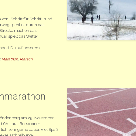
von "Schritt für Schritt" rund
erwegs geht es durch das
r Strecke machen das
nuar spielt das Wetter
findest Du auf unserem
t
Marathon
,
Marsch
,
hnmarathon
L Fröndenberg am 29. November
6h-Lauf. Bei so einer
lich sehr gerne dabei. Viel Spaß
.de/ausschreibung-