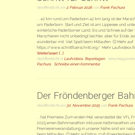
Veröffentlicht am
2. Februar 2026
von
Frank Pachura
... 42 km rund um Paderborn 42 km lang ist der Marsch 
um Paderborn. Start und Ziel ist am Lippesee und unt
winterliche Paderborner Land. Eis und Schnee auf de
Marschieren nicht unbedingt leichter, aber für Ende Ja
wunderbar mit. Viel Spaß beim Mitlaufen. 🙂 Mehr auf
https://www.schrittfuerschritt.org/ Mehr Laufvideos 
Weiterlesen [...]
Veröffentlicht in
Laufvideos
,
Reportagen
Verschlagworte
Pachura
Schreibe einen Kommentar
Der Fröndenberger Ba
Veröffentlicht am
30. November 2025
von
Frank Pachura
... hat Premiere Zum ersten Mal veranstaltet der VF
2025 einen Bahnmarathon inklusive Halbmarathon und 
Premierenveranstaltung in unserer Nähe sind wir natür
beim Mitlaufen. 🙂 Mehr auf https://vfl-froendenberg