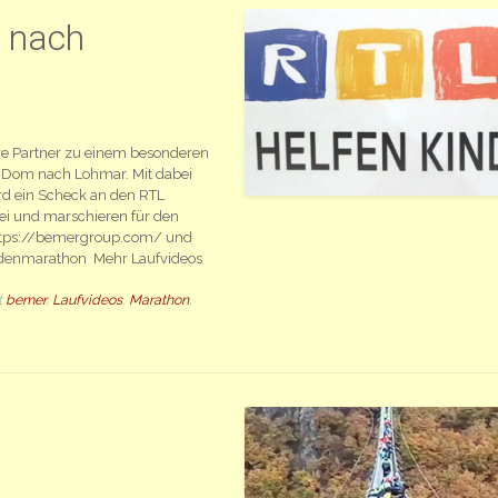
 nach
re Partner zu einem besonderen
 Dom nach Lohmar. Mit dabei
rd ein Scheck an den RTL
i und marschieren für den
 https://bemergroup.com/ und
pendenmarathon Mehr Laufvideos
t
bemer
,
Laufvideos
,
Marathon
,