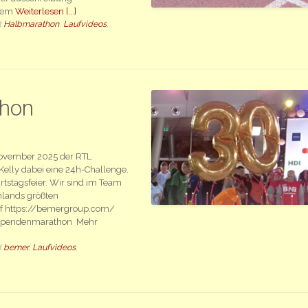
erem
Weiterlesen [...]
t
Halbmarathon
,
Laufvideos
,
thon
 November 2025 der RTL
Kelly dabei eine 24h-Challenge.
tstagsfeier. Wir sind im Team
hlands größten
auf https://bemergroup.com/
tl-spendenmarathon Mehr
t
bemer
,
Laufvideos
,