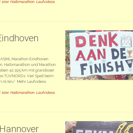
t
10er
,
Halbmarathon
,
Laufvideos
,
indhoven
s ASML Marathon Eindhoven
 km, Halbmarathon und Marathon.
ben 42,195 km mit grandioser
des TÜVNORDs. Viel Spaß beim
en.nl/en/ Mehr Laufvideos
t
10er
,
Halbmarathon
,
Laufvideos
,
Hannover