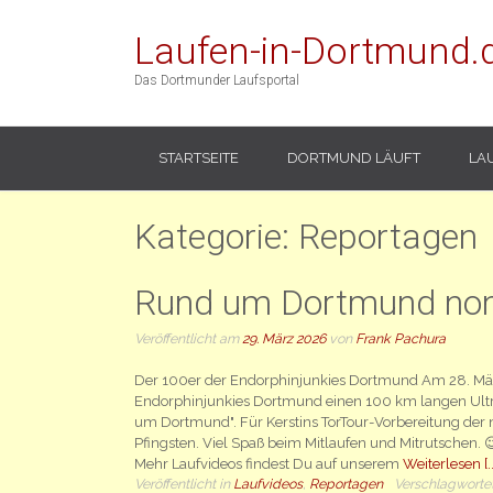
Laufen-in-Dortmund.
Das Dortmunder Laufsportal
STARTSEITE
DORTMUND LÄUFT
LA
Kategorie:
Reportagen
Rund um Dortmund no
Veröffentlicht am
29. März 2026
von
Frank Pachura
Der 100er der Endorphinjunkies Dortmund Am 28. Mär
Endorphinjunkies Dortmund einen 100 km langen Ul
um Dortmund". Für Kerstins TorTour-Vorbereitung der n
Pfingsten. Viel Spaß beim Mitlaufen und Mitrutschen. 😉 
Mehr Laufvideos findest Du auf unserem
Weiterlesen [..
Veröffentlicht in
Laufvideos
,
Reportagen
Verschlagworte