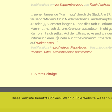
Veröffentlicht am
29. September 2025
von
Frank Pachura
... ziehen tausende "Mammuts" durch die Stadt Am 27.
tausend "Mammuts" in Niedersachsens Landeshauptsta
42 oder 55 Kilometer langen Runde die Stadt zu erku
Mammutmarsch darum, Grenzen auszuloten. Nicht ge
Kampf mit sich selbst. Auf der Ultrastrecke sind wir ge
Mitmarschieren. 🙂 Mehr auf https://mammutmarsch.
auf
Weiterlesen [...]
Veröffentlicht in
Laufvideos
,
Reportagen
Verschlagworte
Pachura
,
Ultra
Schreibe einen Kommentar
Beiträge
←
Ältere Beiträge
Navigation
Impressum & Datenschutzerklärung
Diese Website benutzt Cookies. Wenn du die Website weiter nu