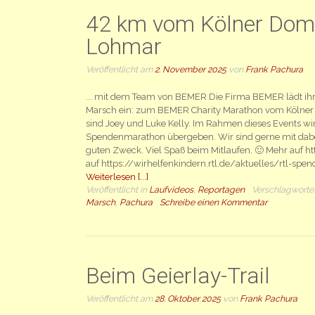
42 km vom Kölner Dom
Lohmar
Veröffentlicht am
2. November 2025
von
Frank Pachura
... mit dem Team von BEMER Die Firma BEMER lädt ih
Marsch ein: zum BEMER Charity Marathon vom Kölner
sind Joey und Luke Kelly. Im Rahmen dieses Events wi
Spendenmarathon übergeben. Wir sind gerne mit dabe
guten Zweck. Viel Spaß beim Mitlaufen. 🙂 Mehr auf
auf https://wirhelfenkindern.rtl.de/aktuelles/rtl-s
Weiterlesen [...]
Veröffentlicht in
Laufvideos
,
Reportagen
Verschlagworte
Marsch
,
Pachura
Schreibe einen Kommentar
Beim Geierlay-Trail
Veröffentlicht am
28. Oktober 2025
von
Frank Pachura