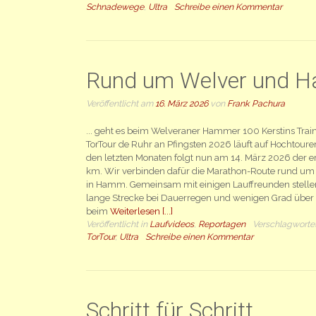
Schnadewege
,
Ultra
Schreibe einen Kommentar
Rund um Welver und 
Veröffentlicht am
16. März 2026
von
Frank Pachura
... geht es beim Welveraner Hammer 100 Kerstins Trai
TorTour de Ruhr an Pfingsten 2026 läuft auf Hochtoure
den letzten Monaten folgt nun am 14. März 2026 der er
km. Wir verbinden dafür die Marathon-Route rund um
in Hamm. Gemeinsam mit einigen Lauffreunden stellen
lange Strecke bei Dauerregen und wenigen Grad über 
beim
Weiterlesen [...]
Veröffentlicht in
Laufvideos
,
Reportagen
Verschlagworte
TorTour
,
Ultra
Schreibe einen Kommentar
Schritt für Schritt