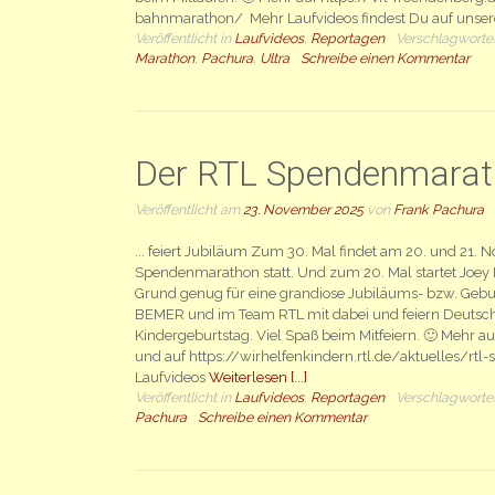
bahnmarathon/ Mehr Laufvideos findest Du auf uns
Veröffentlicht in
Laufvideos
,
Reportagen
Verschlagworte
Marathon
,
Pachura
,
Ultra
Schreibe einen Kommentar
Der RTL Spendenmara
Veröffentlicht am
23. November 2025
von
Frank Pachura
... feiert Jubiläum Zum 30. Mal findet am 20. und 21.
Spendenmarathon statt. Und zum 20. Mal startet Joey 
Grund genug für eine grandiose Jubiläums- bzw. Gebur
BEMER und im Team RTL mit dabei und feiern Deutsc
Kindergeburtstag. Viel Spaß beim Mitfeiern. 🙂 Mehr 
und auf https://wirhelfenkindern.rtl.de/aktuelles/r
Laufvideos
Weiterlesen [...]
Veröffentlicht in
Laufvideos
,
Reportagen
Verschlagworte
Pachura
Schreibe einen Kommentar