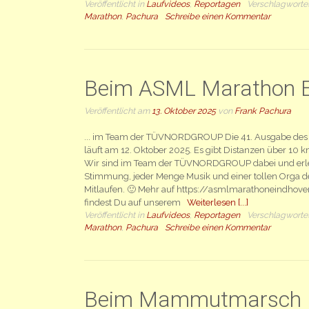
Veröffentlicht in
Laufvideos
,
Reportagen
Verschlagworte
Marathon
,
Pachura
Schreibe einen Kommentar
Beim ASML Marathon E
Veröffentlicht am
13. Oktober 2025
von
Frank Pachura
... im Team der TÜVNORDGROUP Die 41. Ausgabe de
läuft am 12. Oktober 2025. Es gibt Distanzen über 10
Wir sind im Team der TÜVNORDGROUP dabei und erle
Stimmung, jeder Menge Musik und einer tollen Orga 
Mitlaufen. 🙂 Mehr auf https://asmlmarathoneindhov
findest Du auf unserem
Weiterlesen [...]
Veröffentlicht in
Laufvideos
,
Reportagen
Verschlagworte
Marathon
,
Pachura
Schreibe einen Kommentar
Beim Mammutmarsch 