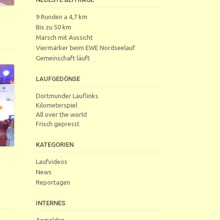
9 Runden a 4,7 km
Bis zu 50 km
Marsch mit Aussicht
Viermärker beim EWE Nordseelauf
Gemeinschaft läuft
LAUFGEDÖNSE
Dortmunder Lauflinks
Kilometerspiel
All over the world
Frisch gepresst
KATEGORIEN
Laufvideos
News
Reportagen
INTERNES
Anmelden