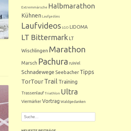
Halbmarathon
Extremmärsche
Kühnen
Laufgedöns
Laufvideos
LIDOMA
LGO
LT Bittermark
LT
Marathon
Wischlingen
Pachura
Marsch
ruWel
Tipps
Schnadewege
Seebacher
Trail
TorTour
Training
Ultra
Trassenlauf
Triathlon
Vortrag
Viermärker
Waldgedanken
NEUESTE BEITRÄGE