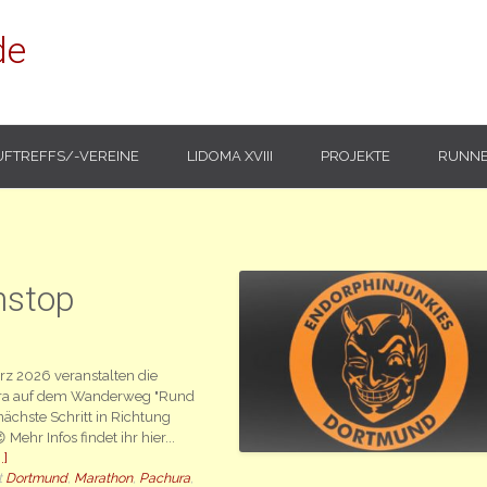
de
UFTREFFS/-VEREINE
LIDOMA XVIII
PROJEKTE
RUNNE
nstop
z 2026 veranstalten die
tra auf dem Wanderweg "Rund
ächste Schritt in Richtung
Mehr Infos findet ihr hier...
.]
t
Dortmund
,
Marathon
,
Pachura
,