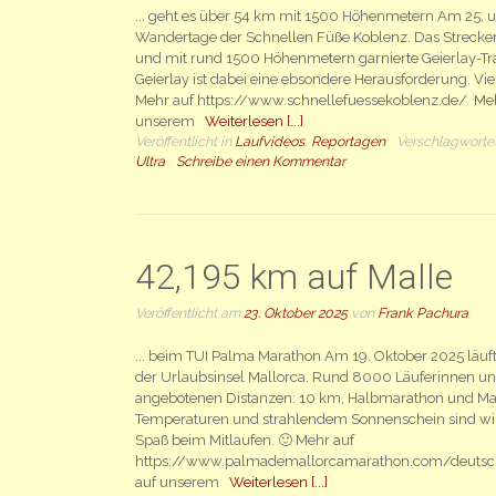
... geht es über 54 km mit 1500 Höhenmetern Am 25. u
Wandertage der Schnellen Füße Koblenz. Das Strecken
und mit rund 1500 Höhenmetern garnierte Geierlay-Tra
Geierlay ist dabei eine ebsondere Herausforderung. Vi
Mehr auf https://www.schnellefuessekoblenz.de/ Mehr
unserem
Weiterlesen [...]
Veröffentlicht in
Laufvideos
,
Reportagen
Verschlagworte
Ultra
Schreibe einen Kommentar
42,195 km auf Malle
Veröffentlicht am
23. Oktober 2025
von
Frank Pachura
... beim TUI Palma Marathon Am 19. Oktober 2025 läuf
der Urlaubsinsel Mallorca. Rund 8000 Läuferinnen und
angebotenen Distanzen: 10 km, Halbmarathon und Ma
Temperaturen und strahlendem Sonnenschein sind wir
Spaß beim Mitlaufen. 🙂 Mehr auf
https://www.palmademallorcamarathon.com/deutsch 
auf unserem
Weiterlesen [...]