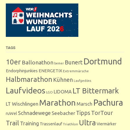
TAGS
Dortmund
10er
Bunert
Ballonathon
bemer
Endorphinjunkies
ENERGETIX
Extremmärsche
Halbmarathon
Kühnen
Laufgedöns
Laufvideos
LT Bittermark
LIDOMA
LGO
Marathon
Pachura
LT Wischlingen
Marsch
Tipps
TorTour
Schnadewege
Seebacher
ruWel
Ultra
Trail
Training
Trassenlauf
Viermärker
Triathlon