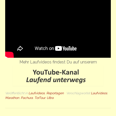
Mehr Laufvideos findest Du auf unserem
Veröffentlicht in
Laufvideos
,
Reportagen
Verschlagwortet
Laufvideos
,
Marathon
,
Pachura
,
TorTour
,
Ultra