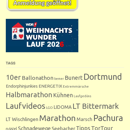
TAGS
Dortmund
10er
Bunert
Ballonathon
bemer
Endorphinjunkies
ENERGETIX
Extremmärsche
Halbmarathon
Kühnen
Laufgedöns
Laufvideos
LT Bittermark
LIDOMA
LGO
Marathon
Pachura
LT Wischlingen
Marsch
Tipps
TorTour
Schnadewege
Seebacher
ruWel