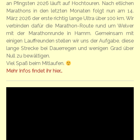
an Pfingsten 2026 läuft auf Hochtouren. Nach etlichen
Marathons in den letzten Monaten folgt nun am 14.
März 2026 der erste richtig lange Ultra über 100 km. Wir
verbinden dafür die Marathon-Route rund um Welver
mit der Marathonrunde in Hamm. Gemeinsam mit
einigen Lauffreunden stellen wir uns der Aufgabe, diese
lange Strecke bei Dauerregen und wenigen Grad über
Null zu bewältigen.
Viel Spaß beim Mitlaufen.
Mehr Infos findet ihr hier…