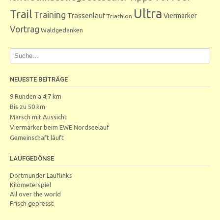
Ultra
Trail
Training
Trassenlauf
Viermärker
Triathlon
Vortrag
Waldgedanken
NEUESTE BEITRÄGE
9 Runden a 4,7 km
Bis zu 50 km
Marsch mit Aussicht
Viermärker beim EWE Nordseelauf
Gemeinschaft läuft
LAUFGEDÖNSE
Dortmunder Lauflinks
Kilometerspiel
All over the world
Frisch gepresst