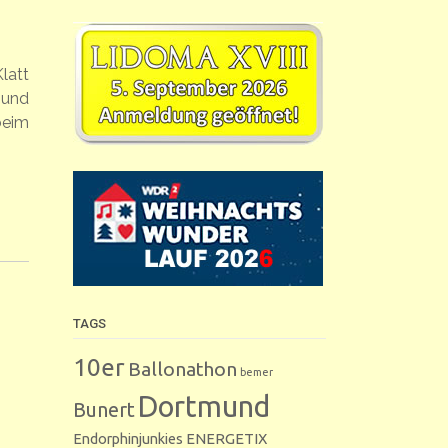
latt
 und
beim
TAGS
10er
Ballonathon
bemer
Dortmund
Bunert
Endorphinjunkies
ENERGETIX