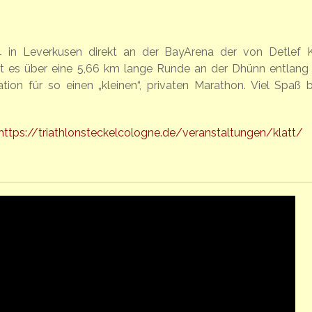
 in Leverkusen direkt an der BayArena der von Detlef K
ht es über eine 5,66 km lange Runde an der Dhünn entlang
ation für so einen „kleinen“, privaten Marathon. Viel Spaß 
https://triathlonsteckelcologne.de/veranstaltungen/klatt/