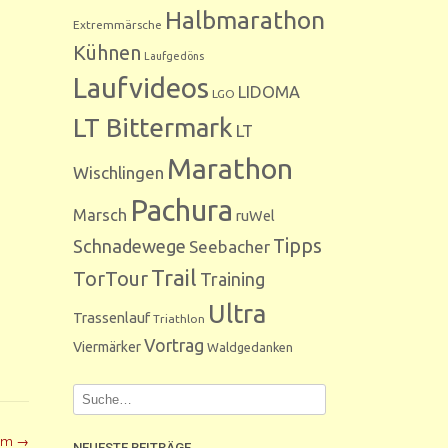
Halbmarathon
Extremmärsche
Kühnen
Laufgedöns
Laufvideos
LIDOMA
LGO
LT Bittermark
LT
Marathon
Wischlingen
Pachura
Marsch
ruWel
Tipps
Schnadewege
Seebacher
Trail
TorTour
Training
Ultra
Trassenlauf
Triathlon
Vortrag
Viermärker
Waldgedanken
äum
→
NEUESTE BEITRÄGE