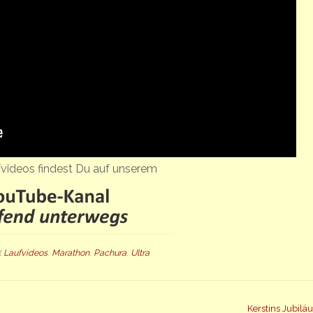
videos findest Du auf unserem
t
Laufvideos
,
Marathon
,
Pachura
,
Ultra
Kerstins Jubil