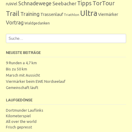
Tipps
TorTour
Schnadewege
Seebacher
ruWel
Ultra
Trail
Training
Trassenlauf
Viermärker
Triathlon
Vortrag
Waldgedanken
NEUESTE BEITRÄGE
9 Runden a 4,7 km
Bis zu 50 km
Marsch mit Aussicht
Viermärker beim EWE Nordseelauf
Gemeinschaft läuft
LAUFGEDÖNSE
Dortmunder Lauflinks
Kilometerspiel
All over the world
Frisch gepresst