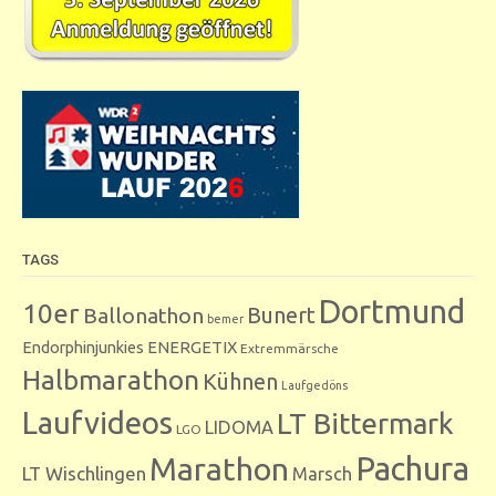
TAGS
Dortmund
10er
Bunert
Ballonathon
bemer
Endorphinjunkies
ENERGETIX
Extremmärsche
Halbmarathon
Kühnen
Laufgedöns
Laufvideos
LT Bittermark
LIDOMA
LGO
Marathon
Pachura
LT Wischlingen
Marsch