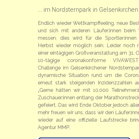
… im Nordsternpark in Gelsenkirchen
Endlich wieder Wettkampffeeling, neue Best
und sich mit anderen Läufer:innen bei
messen, dies wird für die Sportler:inne
Herbst wieder möglich sein. Leider noch n
einer eintägigen Großveranstaltung am 31. O
10-tägige coronakonforme VIVAWEST
Challenge im Gelsenkirchener Nordsternpark
dynamische Situation rund um die Coro
erneut stark steigenden Inzidenzzahlen 
„Gerne hätten wir mit 10.000 Teilnehmer
Zuschauer:innen entlang der Marathonstreck
gefeiert. Das wird Ende Oktober jedoch alle
mehr freuen wir uns, dass wir den Läufer:inn
wieder auf eine offizielle Laufstrecke bri
Agentur MMP.