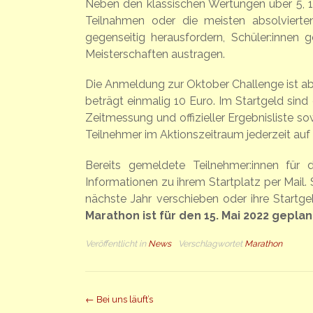
Neben den klassischen Wertungen über 5, 1
Teilnahmen oder die meisten absolvierte
gegenseitig herausfordern, Schüler:innen g
Meisterschaften austragen.
Die Anmeldung zur Oktober Challenge ist ab
beträgt einmalig 10 Euro. Im Startgeld sind 
Zeitmessung und offizieller Ergebnisliste s
Teilnehmer im Aktionszeitraum jederzeit auf
Bereits gemeldete Teilnehmer:innen für 
Informationen zu ihrem Startplatz per Mail. 
nächste Jahr verschieben oder ihre Start
Marathon ist für den 15. Mai 2022 geplan
Veröffentlicht in
News
Verschlagwortet
Marathon
Beitrag
←
Bei uns läuft’s