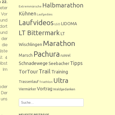
 22.
Halbmarathon
Extremmärsche
meter
Kühnen
 Vor
Laufgedöns
 und
Laufvideos
LIDOMA
LGO
dort
LT Bittermark
 und
LT
 der
Marathon
Wischlingen
 die
iste
Pachura
Marsch
ruWel
2, 4
Tipps
Schnadewege
Seebacher
lbst
. Im
Trail
TorTour
Training
Ultra
Trassenlauf
Triathlon
oder
Vortrag
Viermärker
Waldgedanken
 Der
 uns
NEUESTE BEITRÄGE