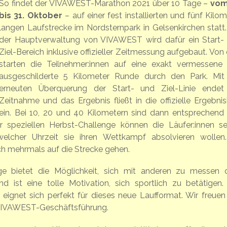
So findet der VIVAWEST-Marathon 2021 über 10 Tage –
vom
bis 31. Oktober
– auf einer fest installierten und fünf Kilo
langen Laufstrecke im Nordsternpark in Gelsenkirchen statt.
der Hauptverwaltung von VIVAWEST wird dafür ein Start-
Ziel-Bereich inklusive offizieller Zeitmessung aufgebaut. Von 
starten die Teilnehmer:innen auf eine exakt vermessene
ausgeschilderte 5 Kilometer Runde durch den Park. Mit
erneuten Überquerung der Start- und Ziel-Linie endet
Zeitnahme und das Ergebnis fließt in die offizielle Ergebnisl
ein. Bei 10, 20 und 40 Kilometern sind dann entsprechend 
 speziellen Herbst-Challenge können die Läufer:innen se
lcher Uhrzeit sie ihren Wettkampf absolvieren wollen
h mehrmals auf die Strecke gehen.
e bietet die Möglichkeit, sich mit anderen zu messen 
nd ist eine tolle Motivation, sich sportlich zu betätigen.
 eignet sich perfekt für dieses neue Laufformat. Wir freuen
r VIVAWEST-Geschäftsführung.