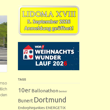
TAGS
Umso
10er
lich
Ballonathon
bemer
nden
Dortmund
Bunert
Endorphinjunkies
ENERGETIX