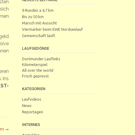
sten
sich
9 Runden a 4,7 km
rnen
Bis zu 50 km
Marsch mit Aussicht
Viermärker beim EWE Nordseelauf
Gemeinschaft läuft
geld
sive
LAUFGEDÖNSE
nnen
Dortmunder Lauflinks
Kilometerspiel
All over the world
eren
Frisch gepresst
 ins
EST-
KATEGORIEN
Laufvideos
News
Reportagen
INTERNES
amm
→
Anmelden