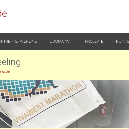
de
UFTREFFS/-VEREINE
LIDOMA XVIII
PROJEKTE
RUNNE
eling
und.de