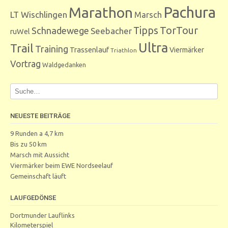
Marathon
Pachura
LT Wischlingen
Marsch
Tipps
TorTour
Schnadewege
Seebacher
ruWel
Ultra
Trail
Training
Trassenlauf
Viermärker
Triathlon
Vortrag
Waldgedanken
NEUESTE BEITRÄGE
9 Runden a 4,7 km
Bis zu 50 km
Marsch mit Aussicht
Viermärker beim EWE Nordseelauf
Gemeinschaft läuft
LAUFGEDÖNSE
Dortmunder Lauflinks
Kilometerspiel