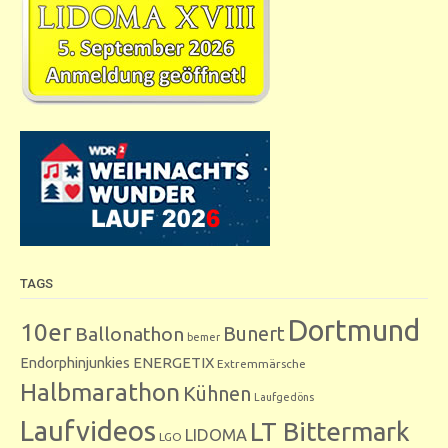
TAGS
Dortmund
10er
Bunert
Ballonathon
bemer
Endorphinjunkies
ENERGETIX
Extremmärsche
Halbmarathon
Kühnen
Laufgedöns
Laufvideos
LT Bittermark
LIDOMA
LGO