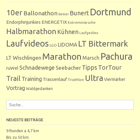
Dortmund
10er
Bunert
Ballonathon
bemer
Endorphinjunkies
ENERGETIX
Extremmärsche
Halbmarathon
Kühnen
Laufgedöns
Laufvideos
LT Bittermark
LIDOMA
LGO
Marathon
Pachura
LT Wischlingen
Marsch
Tipps
TorTour
Schnadewege
Seebacher
ruWel
Ultra
Trail
Training
Trassenlauf
Viermärker
Triathlon
Vortrag
Waldgedanken
NEUESTE BEITRÄGE
9 Runden a 4,7 km
Bis zu 50 km