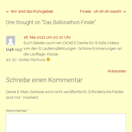
Beitrag
←
Wir sind das Ruhrgebiet
Finale… oh oh oh ooooh!
→
Navigation
One thought on “
Das Ballonathon-Finale
”
18. Mai 2021 um 20:10 Uhr
Euch Beiden auch ein DICKES Danke für 8 tolle Videos
von den 8 Laufempfehlungen. Schöne Erinnerungen an
U4h
sagt:
die Lauftage. Klasse.
40:30, Vorteil Pachura
Antworten
Schreibe einen Kommentar
Deine E-Mail-Adresse wird nicht veröffentlicht.
Erforderliche Felder
sind mit
*
markiert
Kommentar
*