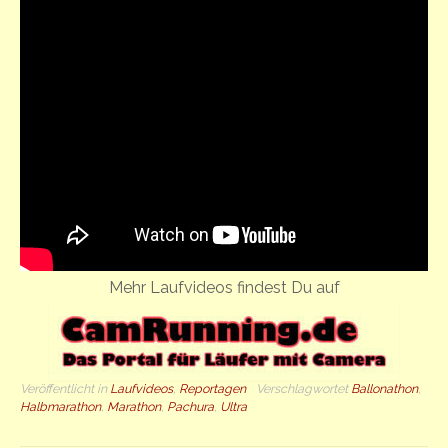
Mehr Laufvideos findest Du auf
Veröffentlicht in
Laufvideos
,
Reportagen
Verschlagwortet
Ballonathon
,
Halbmarathon
,
Marathon
,
Pachura
,
Ultra