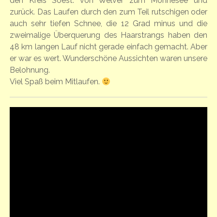
den Kreis Soest: von Welver zum Möhnesee und
zurück. Das Laufen durch den zum Teil rutschigen oder
auch sehr tiefen Schnee, die 12 Grad minus und die
zweimalige Überquerung des Haarstrangs haben den
48 km langen Lauf nicht gerade einfach gemacht. Aber
er war es wert. Wunderschöne Aussichten waren unsere
Belohnung.
Viel Spaß beim Mitlaufen.