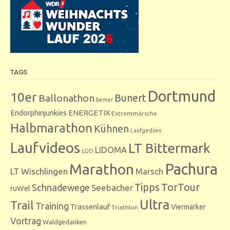
TAGS
Dortmund
10er
Bunert
Ballonathon
bemer
Endorphinjunkies
ENERGETIX
Extremmärsche
Halbmarathon
Kühnen
Laufgedöns
Laufvideos
LT Bittermark
LIDOMA
LGO
Marathon
Pachura
LT Wischlingen
Marsch
Tipps
TorTour
Schnadewege
Seebacher
ruWel
Ultra
Trail
Training
Trassenlauf
Viermärker
Triathlon
Vortrag
Waldgedanken