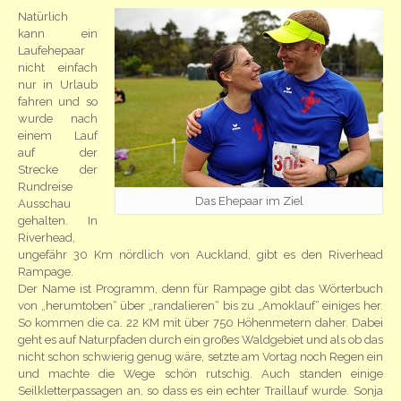
Natürlich
kann ein
Laufehepaar
nicht einfach
nur in Urlaub
fahren und so
wurde nach
einem Lauf
auf der
Strecke der
Rundreise
Das Ehepaar im Ziel
Ausschau
gehalten. In
Riverhead,
ungefähr 30 Km nördlich von Auckland, gibt es den Riverhead
Rampage.
Der Name ist Programm, denn für Rampage gibt das Wörterbuch
von „herumtoben“ über „randalieren“ bis zu „Amoklauf“ einiges her.
So kommen die ca. 22 KM mit über 750 Höhenmetern daher. Dabei
geht es auf Naturpfaden durch ein großes Waldgebiet und als ob das
nicht schon schwierig genug wäre, setzte am Vortag noch Regen ein
und machte die Wege schön rutschig. Auch standen einige
Seilkletterpassagen an, so dass es ein echter Traillauf wurde. Sonja