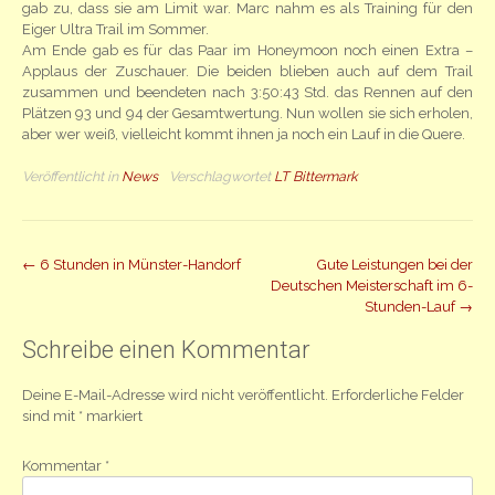
gab zu, dass sie am Limit war. Marc nahm es als Training für den
Eiger Ultra Trail im Sommer.
Am Ende gab es für das Paar im Honeymoon noch einen Extra –
Applaus der Zuschauer. Die beiden blieben auch auf dem Trail
zusammen und beendeten nach 3:50:43 Std. das Rennen auf den
Plätzen 93 und 94 der Gesamtwertung. Nun wollen sie sich erholen,
aber wer weiß, vielleicht kommt ihnen ja noch ein Lauf in die Quere.
Veröffentlicht in
News
Verschlagwortet
LT Bittermark
Beitrag
←
6 Stunden in Münster-Handorf
Gute Leistungen bei der
Deutschen Meisterschaft im 6-
Navigation
Stunden-Lauf
→
Schreibe einen Kommentar
Deine E-Mail-Adresse wird nicht veröffentlicht.
Erforderliche Felder
sind mit
*
markiert
Kommentar
*