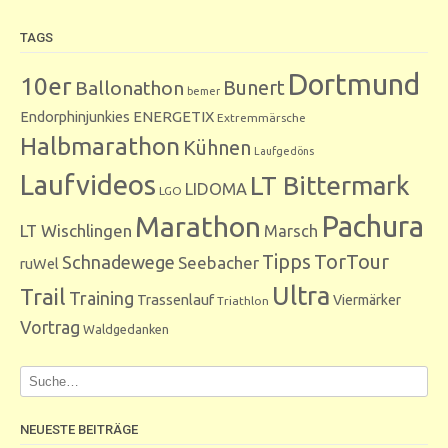
TAGS
Dortmund
10er
Bunert
Ballonathon
bemer
Endorphinjunkies
ENERGETIX
Extremmärsche
Halbmarathon
Kühnen
Laufgedöns
Laufvideos
LT Bittermark
LIDOMA
LGO
Marathon
Pachura
LT Wischlingen
Marsch
Tipps
TorTour
Schnadewege
Seebacher
ruWel
Ultra
Trail
Training
Trassenlauf
Viermärker
Triathlon
Vortrag
Waldgedanken
NEUESTE BEITRÄGE