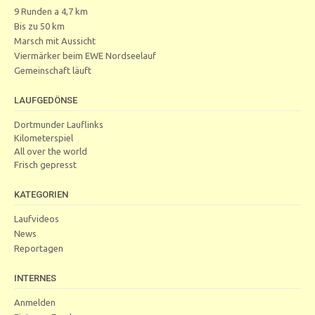
9 Runden a 4,7 km
Bis zu 50 km
Marsch mit Aussicht
Viermärker beim EWE Nordseelauf
Gemeinschaft läuft
LAUFGEDÖNSE
Dortmunder Lauflinks
Kilometerspiel
All over the world
Frisch gepresst
KATEGORIEN
Laufvideos
News
Reportagen
INTERNES
Anmelden