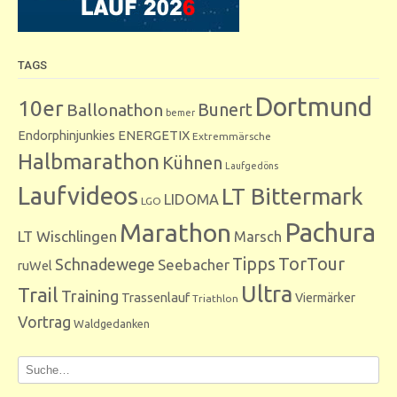
TAGS
Dortmund
10er
Bunert
Ballonathon
bemer
Endorphinjunkies
ENERGETIX
Extremmärsche
Halbmarathon
Kühnen
Laufgedöns
Laufvideos
LT Bittermark
LIDOMA
LGO
Marathon
Pachura
LT Wischlingen
Marsch
Tipps
TorTour
Schnadewege
Seebacher
ruWel
Ultra
Trail
Training
Trassenlauf
Viermärker
Triathlon
Vortrag
Waldgedanken