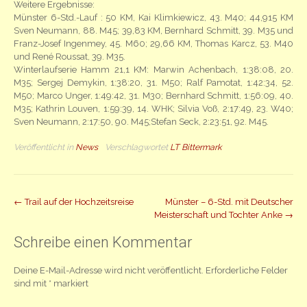
Weitere Ergebnisse:
Münster 6-Std.-Lauf : 50 KM, Kai Klimkiewicz, 43. M40; 44,915 KM
Sven Neumann, 88. M45; 39,83 KM, Bernhard Schmitt, 39. M35 und
Franz-Josef Ingenmey, 45. M60; 29,66 KM, Thomas Karcz, 53. M40
und René Roussat, 39. M35.
Winterlaufserie Hamm 21,1 KM: Marwin Achenbach, 1:38:08, 20.
M35; Sergej Demykin, 1:38:20, 31. M50; Ralf Pamotat, 1:42:34, 52.
M50; Marco Unger, 1:49:42, 31. M30; Bernhard Schmitt, 1:56:09, 40.
M35; Kathrin Louven, 1:59:39, 14. WHK; Silvia Voß, 2:17:49, 23. W40;
Sven Neumann, 2:17:50, 90. M45;Stefan Seck, 2:23:51, 92. M45.
Veröffentlicht in
News
Verschlagwortet
LT Bittermark
Beitrag
←
Trail auf der Hochzeitsreise
Münster – 6-Std. mit Deutscher
Meisterschaft und Tochter Anke
→
Navigation
Schreibe einen Kommentar
Deine E-Mail-Adresse wird nicht veröffentlicht.
Erforderliche Felder
sind mit
*
markiert