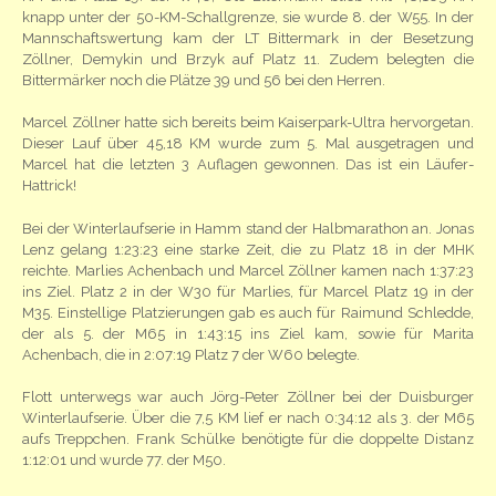
knapp unter der 50-KM-Schallgrenze, sie wurde 8. der W55. In der
Mannschaftswertung kam der LT Bittermark in der Besetzung
Zöllner, Demykin und Brzyk auf Platz 11. Zudem belegten die
Bittermärker noch die Plätze 39 und 56 bei den Herren.
Marcel Zöllner hatte sich bereits beim Kaiserpark-Ultra hervorgetan.
Dieser Lauf über 45,18 KM wurde zum 5. Mal ausgetragen und
Marcel hat die letzten 3 Auflagen gewonnen. Das ist ein Läufer-
Hattrick!
Bei der Winterlaufserie in Hamm stand der Halbmarathon an. Jonas
Lenz gelang 1:23:23 eine starke Zeit, die zu Platz 18 in der MHK
reichte. Marlies Achenbach und Marcel Zöllner kamen nach 1:37:23
ins Ziel. Platz 2 in der W30 für Marlies, für Marcel Platz 19 in der
M35. Einstellige Platzierungen gab es auch für Raimund Schledde,
der als 5. der M65 in 1:43:15 ins Ziel kam, sowie für Marita
Achenbach, die in 2:07:19 Platz 7 der W60 belegte.
Flott unterwegs war auch Jörg-Peter Zöllner bei der Duisburger
Winterlaufserie. Über die 7,5 KM lief er nach 0:34:12 als 3. der M65
aufs Treppchen. Frank Schülke benötigte für die doppelte Distanz
1:12:01 und wurde 77. der M50.