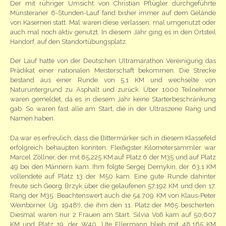
Der mit rühriger Umsicht von Christian Pflügler durchgeführte
Münsteraner 6-Stunden-Lauf fand bisher immer auf dem Gelände
von Kasernen statt. Mal waren diese verlassen, mal umgenutzt oder
auch mal noch aktiv genutzt. In diesem Jahr ging es in den Ortsteil
Handorf, auf den Standortübungsplatz.
Der Lauf hatte von der Deutschen Ultramarathon Vereinigung das
Prädikat einer nationalen Meisterschaft bekommen. Die Strecke
bestand aus einer Runde von 5,1 KM und wechselte von
Naturuntergrund zu Asphalt und zurück. Über 1000 Teilnehmer
waren gemeldet, da es in diesem Jahr keine Starterbeschränkung
gab. So waren fast alle am Start, die in der Ultraszene Rang und
Namen haben.
Da war es erfreulich, dass die Bittermärker sich in diesem Klassefeld
erfolgreich behaupten konnten. Fleißigster Kilometersammler war
Marcel Zöllner, der mit 65,225 KM auf Platz 6 der M35 und auf Platz
49 bei den Männern kam. Ihm folgte Sergej Demykin, der 63,1 KM
vollendete auf Platz 13 der M50 kam. Eine gute Runde dahinter
freute sich Georg Brzyk über die gelaufenen 57,192 KM und den 17.
Rang der M35. Beachtenswert auch die 54,709 KM von Klaus-Peter
Weinbörner (Jg. 1948!), die ihm den 11. Platz der M65 bescherten.
Diesmal waren nur 2 Frauen am Start. Silvia Voß kam auf 50,607
KM und Platz 19. der W40, Ute Ellermann blieb mit 48,165 KM