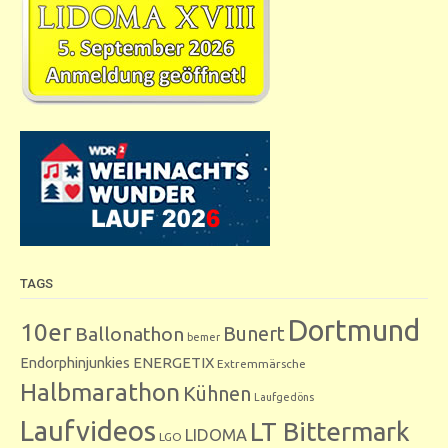
TAGS
Dortmund
10er
Bunert
Ballonathon
bemer
Endorphinjunkies
ENERGETIX
Extremmärsche
Halbmarathon
Kühnen
Laufgedöns
Laufvideos
LT Bittermark
LIDOMA
LGO