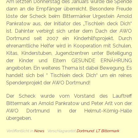
Am letzten Donnerstag des Januars wurde die Spende
dann an die Empfänger überreicht. Besondere Freude
löste der Scheck beim Bittermärker Urgestein Arnold
Pankratow aus, der Initiator des „Tischlein deck Dich“
ist. Dahinter verbirgt sich unter dem Dach der AWO
Dortmund seit 2007 ein Kinderhilfsprojekt. Durch
ehrenamtliche Helfer wird in Kooperation mit Schulen,
Kitas, Kinderstuben, Jugendzentren unter Beteiligung
der Kinder und Eltern GESUNDE ERNÄHRUNG
angeboten. Ein weiteres Thema ist dabei Bewegung. Es
handelt sich bei “ Tischlein deck Dich“ um ein reines
Spendenprojekt der AWO Dortmund!
Der Scheck wurde vom Vorstand des Lauftreff
Bittermark an Arnold Pankratow und Peter Arlt von der
AWO Dortmund in der Helmut-Körnig-Halle
übergeben.
Veröffentlicht in
News
Verschlagwortet
Dortmund
,
LT Bittermark