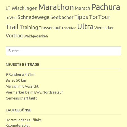
Marathon
Pachura
LT Wischlingen
Marsch
Tipps
TorTour
Schnadewege
Seebacher
ruWel
Ultra
Trail
Training
Trassenlauf
Viermärker
Triathlon
Vortrag
Waldgedanken
NEUESTE BEITRÄGE
9 Runden a 4,7 km
Bis zu 50 km
Marsch mit Aussicht
Viermärker beim EWE Nordseelauf
Gemeinschaft läuft
LAUFGEDÖNSE
Dortmunder Lauflinks
Kilometerspiel