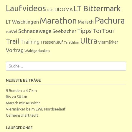
Laufvideos
LT Bittermark
LIDOMA
LGO
Marathon
Pachura
LT Wischlingen
Marsch
Tipps
TorTour
Schnadewege
Seebacher
ruWel
Ultra
Trail
Training
Trassenlauf
Viermärker
Triathlon
Vortrag
Waldgedanken
NEUESTE BEITRÄGE
9 Runden a 4,7 km
Bis zu 50 km
Marsch mit Aussicht
Viermärker beim EWE Nordseelauf
Gemeinschaft läuft
LAUFGEDÖNSE