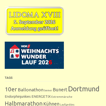
TAGS
Dortmund
10er
Bunert
Ballonathon
bemer
Endorphinjunkies
ENERGETIX
Extremmärsche
Halbmarathon
Kühnen
Laufgedöns