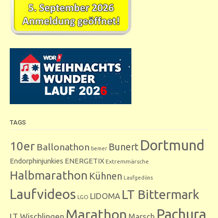
TAGS
Dortmund
10er
Bunert
Ballonathon
bemer
Endorphinjunkies
ENERGETIX
Extremmärsche
Halbmarathon
Kühnen
Laufgedöns
Laufvideos
LT Bittermark
LIDOMA
LGO
Marathon
Pachura
LT Wischlingen
Marsch