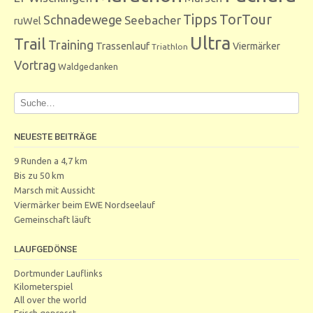
Tipps
TorTour
Schnadewege
Seebacher
ruWel
Ultra
Trail
Training
Trassenlauf
Viermärker
Triathlon
Vortrag
Waldgedanken
NEUESTE BEITRÄGE
9 Runden a 4,7 km
Bis zu 50 km
Marsch mit Aussicht
Viermärker beim EWE Nordseelauf
Gemeinschaft läuft
LAUFGEDÖNSE
Dortmunder Lauflinks
Kilometerspiel
All over the world
Frisch gepresst