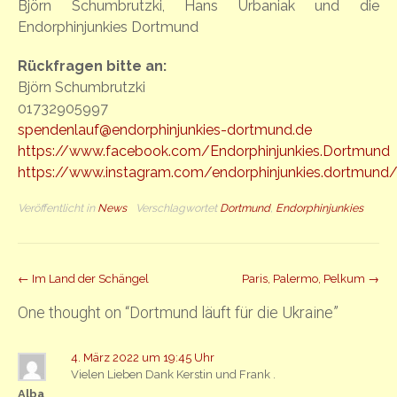
Björn Schumbrutzki, Hans Urbaniak und die
Endorphinjunkies Dortmund
Rückfragen bitte an:
Björn Schumbrutzki
01732905997
spendenlauf@endorphinjunkies-dortmund.de
https://www.facebook.com/Endorphinjunkies.Dortmund
https://www.instagram.com/endorphinjunkies.dortmund
Veröffentlicht in
News
Verschlagwortet
Dortmund
,
Endorphinjunkies
Beitrag
←
Im Land der Schängel
Paris, Palermo, Pelkum
→
Navigation
One thought on “
Dortmund läuft für die Ukraine
”
4. März 2022 um 19:45 Uhr
Vielen Lieben Dank Kerstin und Frank .
Alba